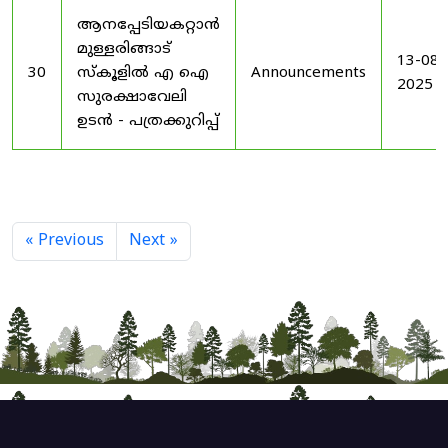
ആനപ്പേടിയകറ്റാൻ
മുള്ളരിങ്ങാട്
13-08-
30
സ്കൂളിൽ എ ഐ
Announcements
2025
സുരക്ഷാവേലി
ഉടൻ - പത്രക്കുറിപ്പ്
« Previous
Next »