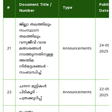
Document Title /
Publis
#
Type
Number
Date
ജില്ലാ തലത്തിലും
സംസ്ഥാന
തലത്തിലും
വന്യജീവി വാര
24-09-
21
മത്സരങ്ങൾ
Announcements
2025
നടത്തുന്നതിനുള്ള
അന്തിമ
നിർദ്ദേശങ്ങൾ -
സംബന്ധിച്ച്
ചന്ദന മുട്ടികൾ
22-09-
22
പിടികൂടി -
Announcements
2025
പത്രക്കുറിപ്പ്