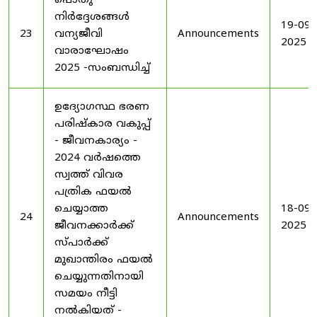
പൊതു
നിർദ്ദേശങ്ങൾ
19-09-
23
വന്യജീവി
Announcements
2025
വാരാഘോഷം
2025 -സംബന്ധിച്ച്
ഉദ്യോഗസ്ഥ ഭരണ
പരിഷ്കാര വകുപ്പ്
- ജീവനകാര്യം -
2024 വർഷത്തെ
സ്വത്ത് വിവര
പത്രിക ഫയൽ
ചെയ്യാത്ത
18-09-
24
Announcements
ജീവനക്കാർക്ക്
2025
സ്പാർക്ക്
മുഖാന്തിരം ഫയൽ
ചെയ്യുന്നതിനായി
സമയം നീട്ടി
നൽകിയത് -