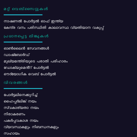
മറ്റ് വെബ്സൈറ്റുകൾ
നാഷണൽ പോർട്ടൽ ഓഫ് ഇന്ത്യ
കേന്ദ്ര വനം പരിസ്ഥിതി കാലാവസ്ഥ വ്യതിയാന വകുപ്പ്
പ്രധാനപ്പെട്ട ലിങ്കുകൾ
ഓൺലൈൻ സേവനങ്ങൾ
ഡാഷ്ബോർഡ്
മുഖ്യമന്ത്രിയുടെ പരാതി പരിഹാരം
ഡോക്യുമെൻ്റ് പോർട്ടൽ
ഔദ്യോഗിക വെബ് പോർട്ടൽ
വിവരങ്ങൾ
പോര്‍ട്ടലിനെക്കുറിച്ച്
ഹൈപ്പർലിങ്ക് നയം
സ്വകാര്യതാ നയം
നിരാകരണം
പകർപ്പവകാശ നയം
വ്യവസ്ഥകളും നിബന്ധനകളും
സഹായം