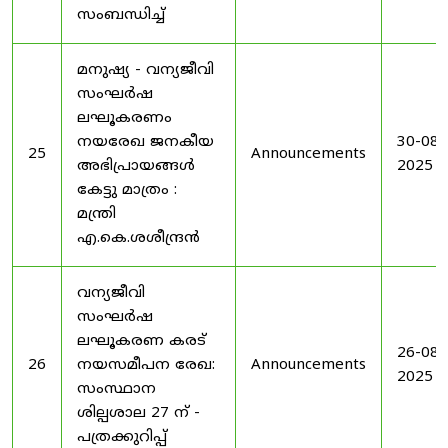
സംബന്ധിച്ച്
മനുഷ്യ - വന്യജീവി
സംഘർഷ
ലഘൂകരണം
നയരേഖ ജനകീയ
30-08-
25
Announcements
അഭിപ്രായങ്ങൾ
2025
കേട്ടു മാത്രം :
മന്ത്രി
എ.കെ.ശശീന്ദ്രൻ
വന്യജീവി
സംഘർഷ
ലഘൂകരണ കരട്
26-08-
26
നയസമീപന രേഖ:
Announcements
2025
സംസ്ഥാന
ശില്പശാല 27 ന് -
പത്രക്കുറിപ്പ്