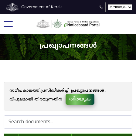
Government of Kerala
പ്രഖ്യാപനങ്ങൾ
സമീപകാലത്ത് പ്രസിദ്ധീകരിച്ച്
പ്രഖ്യാപനങ്ങൾ
.
തിരയുക
വിപുലമായി തിരയുന്നതിന്