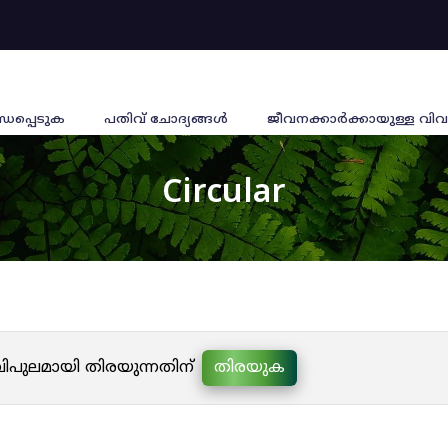
്ധപ്പെടുക
പതിവ് ചോദ്യങ്ങൾ
ജീവനക്കാര്‍ക്കായുള്ള വിവ
Circular
 വിപുലമായി തിരയുന്നതിന്
തിരയുക