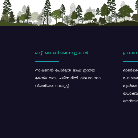
മറ്റ് വെബ്സൈറ്റുകൾ
പ്രധാന
നാഷണൽ പോർട്ടൽ ഓഫ് ഇന്ത്യ
ഓൺലൈ
കേന്ദ്ര വനം പരിസ്ഥിതി കാലാവസ്ഥ
ഡാഷ്ബ
വ്യതിയാന വകുപ്പ്
മുഖ്യമന
ഡോക്യു
ഔദ്യോഗ