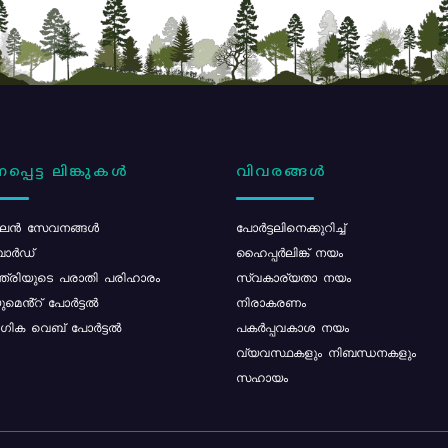
പ്പെട്ട ലിങ്കുകൾ
വിവരങ്ങൾ
ൻ സേവനങ്ങൾ
പോര്‍ട്ടലിനെക്കുറിച്ച്
ോർഡ്
ഹൈപ്പർലിങ്ക് നയം
്ത്രിയുടെ പരാതി പരിഹാരം
സ്വകാര്യതാ നയം
മെൻ്റ് പോർട്ടൽ
നിരാകരണം
ിക വെബ് പോർട്ടൽ
പകർപ്പവകാശ നയം
വ്യവസ്ഥകളും നിബന്ധനകളും
സഹായം