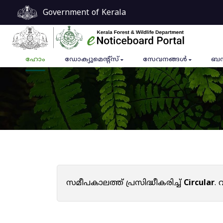
Government of Kerala
ഹോം
ഡോക്യുമെൻ്റ്സ്
സേവനങ്ങൾ
ബന
സമീപകാലത്ത് പ്രസിദ്ധീകരിച്ച്
Circular
.