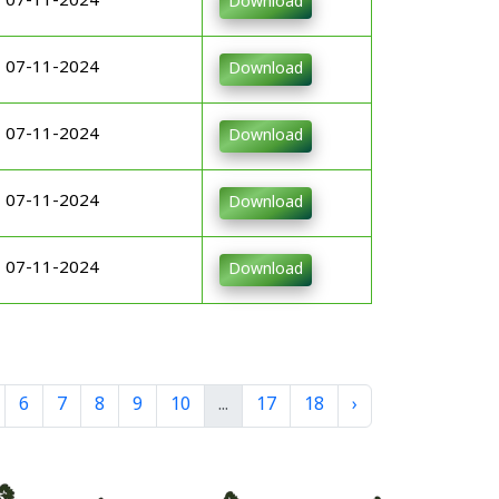
07-11-2024
Download
07-11-2024
Download
07-11-2024
Download
07-11-2024
Download
07-11-2024
Download
6
7
8
9
10
...
17
18
›