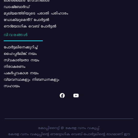
ഓൺലൈൻ സേവനങ്ങൾ
ഡാഷ്ബോർഡ്
മുഖ്യമന്ത്രിയുടെ പരാതി പരിഹാരം
ഡോക്യുമെൻ്റ് പോർട്ടൽ
ഔദ്യോഗിക വെബ് പോർട്ടൽ
വിവരങ്ങൾ
പോര്‍ട്ടലിനെക്കുറിച്ച്
ഹൈപ്പർലിങ്ക് നയം
സ്വകാര്യതാ നയം
നിരാകരണം
പകർപ്പവകാശ നയം
വ്യവസ്ഥകളും നിബന്ധനകളും
സഹായം
കോപ്പിറൈറ്റ് @ കേരള വനം വകുപ്പ്.
കേരള വനം വകുപ്പിന്റെ ഔദ്യോഗിക വെബ്-പോർട്ടലിന്റെ ഭാഗമാണ് ഈ