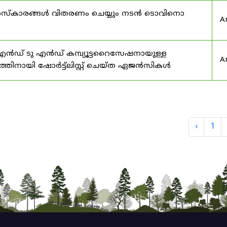
ര പുരസ്‌കാരങ്ങൾ വിതരണം ചെയ്യും നടൻ ടൊവിനൊ
A
എൻഡ് ടു എൻഡ് കമ്പ്യൂട്ടറൈസേഷനായുള്ള
A
തിനായി ഷോർട്ട്‌ലിസ്റ്റ് ചെയ്ത ഏജൻസികൾ
‹
1