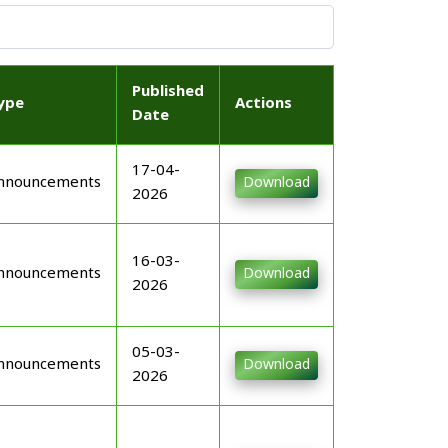
Published
ype
Actions
Date
17-04-
nnouncements
Download
2026
16-03-
nnouncements
Download
2026
05-03-
nnouncements
Download
2026