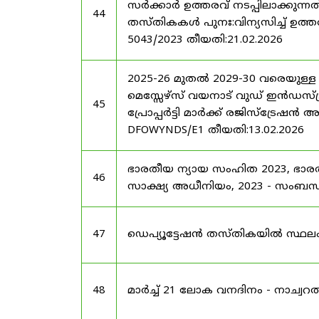
സർക്കാർ ഉത്തരവ് നടപ്പിലാക്കുന്നത
44
തസ്തികകൾ പുനഃ:വിന്യസിച്ച് ഉത്തരവ്
5043/2023 തീയതി:21.02.2026
2025-26 മുതൽ 2029-30 വരെയുള്ള
മെസ്സേഴ്സ് വയനാട് വുഡ് ഇൻഡസ്ട്
45
പ്രോപ്പർട്ടി മാർക്ക് രജിസ്ട്രേഷൻ 
DFOWYNDS/E1 തീയതി:13.02.2026
ഭാരതീയ ന്യായ സംഹിത 2023, ഭാ
46
സാക്ഷ്യ അധീനിയം, 2023 - സംബന്ധിച
47
ഡെപ്യൂട്ടേഷൻ തസ്തികയിൽ സ്ഥലംമാ
48
മാർച്ച് 21 ലോക വനദിനം - നാച്വറൽ 