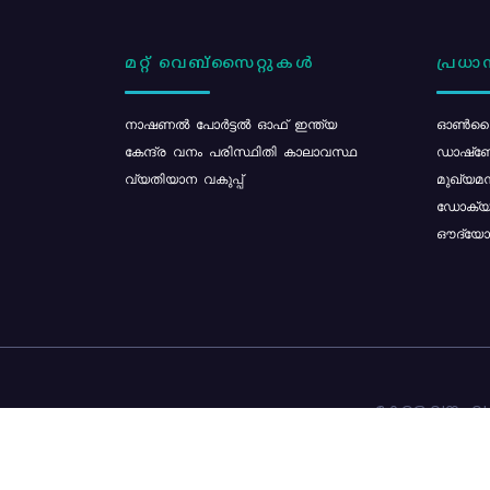
മറ്റ് വെബ്സൈറ്റുകൾ
പ്രധാന
നാഷണൽ പോർട്ടൽ ഓഫ് ഇന്ത്യ
ഓൺലൈ
കേന്ദ്ര വനം പരിസ്ഥിതി കാലാവസ്ഥ
ഡാഷ്ബ
വ്യതിയാന വകുപ്പ്
മുഖ്യമന
ഡോക്യു
ഔദ്യോഗ
കേരള വനം വകു
ഉള്ളടക്ക