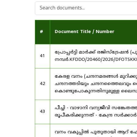
#
Document Title / Number
പ്രോപ്പർട്ടി മാർക്ക് രജിസ്ട്രേഷൻ
41
നമ്പർ.KFDDO/20460/2026/DFOTSKKD
കേരള വനം (ചന്ദനമരങ്ങൾ മുറിക്കുന
42
ചന്ദനത്തടിയും ചന്ദനത്തൈലവും 
കൊണ്ടുപോകുന്നതിനുമുള്ള ലൈസൻ
പീച്ചി - വാഴാനി വന്യജീവി സങ്കേ
43
രൂപീകരിക്കുന്നത് - കേന്ദ്ര സർക്കാ
വനം വകുപ്പിൽ പുതുതായി ആറ് ഫോറസ