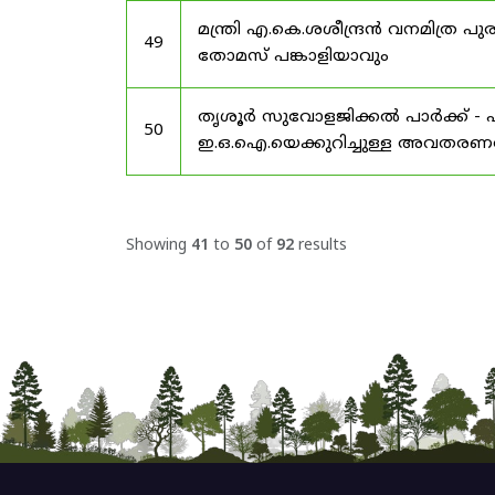
മന്ത്രി എ.കെ.ശശീന്ദ്രൻ വനമിത്
49
തോമസ് പങ്കാളിയാവും
തൃശൂർ സുവോളജിക്കൽ പാർക്ക് - 
50
ഇ.ഒ.ഐ.യെക്കുറിച്ചുള്ള അവതരണത്
Showing
41
to
50
of
92
results