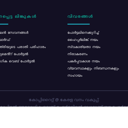
പ്പെട്ട ലിങ്കുകൾ
വിവരങ്ങൾ
ൻ സേവനങ്ങൾ
പോര്‍ട്ടലിനെക്കുറിച്ച്
ോർഡ്
ഹൈപ്പർലിങ്ക് നയം
്ത്രിയുടെ പരാതി പരിഹാരം
സ്വകാര്യതാ നയം
മെൻ്റ് പോർട്ടൽ
നിരാകരണം
ിക വെബ് പോർട്ടൽ
പകർപ്പവകാശ നയം
വ്യവസ്ഥകളും നിബന്ധനകളും
സഹായം
കോപ്പിറൈറ്റ് @ കേരള വനം വകുപ്പ്.
പ്പിന്റെ ഔദ്യോഗിക വെബ്-പോർട്ടലിന്റെ ഭാഗമാണ് ഈ പോർട്ട
ത്തിന്റെ ഉടമസ്ഥാവകാശം കേരള വനം വകുപ്പിനാണ്. പോർട്ടൽ 
ചെയ്തിട്ടുള്ളത്
സി-ഡിറ്റ്
ആണ്.