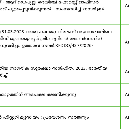
് - ആറ് ഡെപ്യൂട്ടി റെയിഞ്ച് ഫോറസ്റ്റ് ഓഫീസർ
A
 പുറപ്പെടുവിക്കുന്നത് - സംബന്ധിച്ച് .നമ്പർ.ഇ4-
 (31.03.2023 വരെ) കാലയളവിലേക്ക് വടുവൻചാലിലെ
രീസ് പ്രൊപ്രൈറ്റർ ശ്രീ. ആദിത്ത് ജോൺസണിന്
A
അനുവദിച്ചു. ഉത്തരവ് നമ്പർ.KFDDO/437/2026-
രതീയ നാഗരിക സുരക്ഷാ സൻഹിത, 2023, ഭാരതീയ
A
്ച്.
റ്റത്തിന് അപേക്ഷ ക്ഷണിക്കുന്നു
A
ഹിസ്റ്ററി മ്യൂസിയം : പ്രവേശനം സൗജന്യം
A