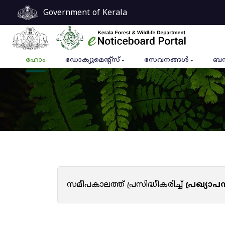
Government of Kerala
ഹോം
ഡോക്യുമെൻ്റ്സ്
സേവനങ്ങൾ
ബന
സമീപകാലത്ത് പ്രസിദ്ധീകരിച്ച്
പ്രഖ്യാ