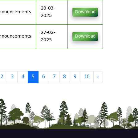
20-03-
nnouncements
Download
2025
27-02-
nnouncements
Download
2025
2
3
4
5
6
7
8
9
10
›