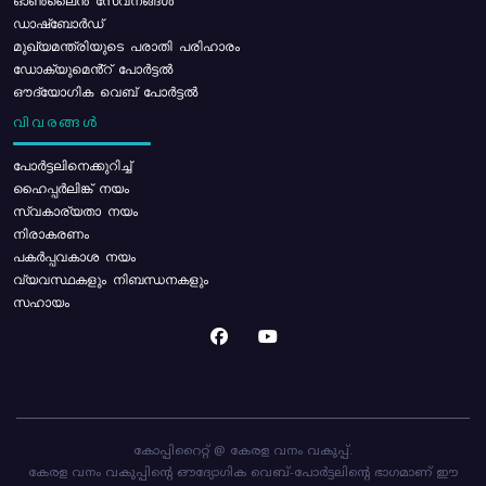
ഓൺലൈൻ സേവനങ്ങൾ
ഡാഷ്ബോർഡ്
മുഖ്യമന്ത്രിയുടെ പരാതി പരിഹാരം
ഡോക്യുമെൻ്റ് പോർട്ടൽ
ഔദ്യോഗിക വെബ് പോർട്ടൽ
വിവരങ്ങൾ
പോര്‍ട്ടലിനെക്കുറിച്ച്
ഹൈപ്പർലിങ്ക് നയം
സ്വകാര്യതാ നയം
നിരാകരണം
പകർപ്പവകാശ നയം
വ്യവസ്ഥകളും നിബന്ധനകളും
സഹായം
കോപ്പിറൈറ്റ് @ കേരള വനം വകുപ്പ്.
കേരള വനം വകുപ്പിന്റെ ഔദ്യോഗിക വെബ്-പോർട്ടലിന്റെ ഭാഗമാണ് ഈ