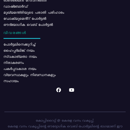
ഓൺലൈൻ സേവനങ്ങൾ
ഡാഷ്ബോർഡ്
മുഖ്യമന്ത്രിയുടെ പരാതി പരിഹാരം
ഡോക്യുമെൻ്റ് പോർട്ടൽ
ഔദ്യോഗിക വെബ് പോർട്ടൽ
വിവരങ്ങൾ
പോര്‍ട്ടലിനെക്കുറിച്ച്
ഹൈപ്പർലിങ്ക് നയം
സ്വകാര്യതാ നയം
നിരാകരണം
പകർപ്പവകാശ നയം
വ്യവസ്ഥകളും നിബന്ധനകളും
സഹായം
കോപ്പിറൈറ്റ് @ കേരള വനം വകുപ്പ്.
കേരള വനം വകുപ്പിന്റെ ഔദ്യോഗിക വെബ്-പോർട്ടലിന്റെ ഭാഗമാണ് ഈ