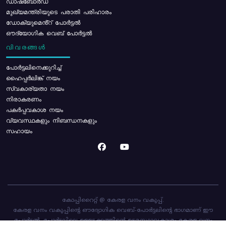
ഡാഷ്ബോർഡ്
മുഖ്യമന്ത്രിയുടെ പരാതി പരിഹാരം
ഡോക്യുമെൻ്റ് പോർട്ടൽ
ഔദ്യോഗിക വെബ് പോർട്ടൽ
വിവരങ്ങൾ
പോര്‍ട്ടലിനെക്കുറിച്ച്
ഹൈപ്പർലിങ്ക് നയം
സ്വകാര്യതാ നയം
നിരാകരണം
പകർപ്പവകാശ നയം
വ്യവസ്ഥകളും നിബന്ധനകളും
സഹായം
കോപ്പിറൈറ്റ് @ കേരള വനം വകുപ്പ്.
കേരള വനം വകുപ്പിന്റെ ഔദ്യോഗിക വെബ്-പോർട്ടലിന്റെ ഭാഗമാണ് ഈ
പോർട്ടൽ. പോർട്ടലിലെ ഉള്ളടക്കത്തിന്റെ ഉടമസ്ഥാവകാശം കേരള വനം