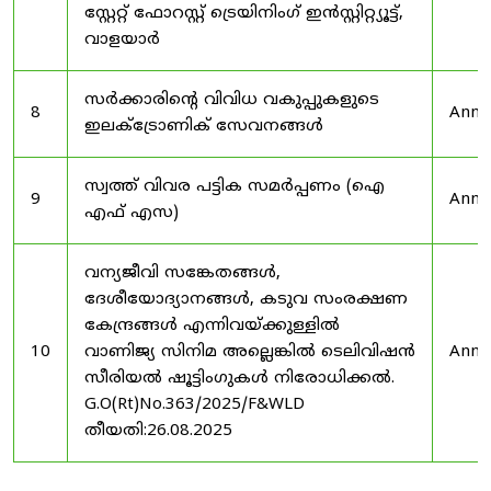
സ്റ്റേറ്റ് ഫോറസ്റ്റ് ട്രെയിനിംഗ് ഇൻസ്റ്റിറ്റ്യൂട്ട്,
വാളയാർ
സർക്കാരിന്റെ വിവിധ വകുപ്പുകളുടെ
8
Anno
ഇലക്ട്രോണിക് സേവനങ്ങൾ
സ്വത്ത് വിവര പട്ടിക സമർപ്പണം (ഐ
9
Anno
എഫ് എസ)
വന്യജീവി സങ്കേതങ്ങൾ,
ദേശീയോദ്യാനങ്ങൾ, കടുവ സംരക്ഷണ
കേന്ദ്രങ്ങൾ എന്നിവയ്ക്കുള്ളിൽ
10
വാണിജ്യ സിനിമ അല്ലെങ്കിൽ ടെലിവിഷൻ
Anno
സീരിയൽ ഷൂട്ടിംഗുകൾ നിരോധിക്കൽ.
G.O(Rt)No.363/2025/F&WLD
തീയതി:26.08.2025