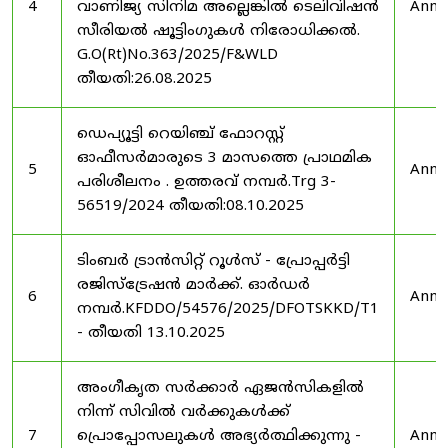
4
വാണിജ്യ സിനിമ അല്ലെങ്കിൽ ടെലിവിഷൻ
Anno
സീരിയൽ ഷൂട്ടിംഗുകൾ നിരോധിക്കൽ.
G.O(Rt)No.363/2025/F&WLD
തീയതി:26.08.2025
ഡെപ്യൂട്ടി റെയിഞ്ച് ഫോറസ്റ്റ്
ഓഫീസർമാരുടെ 3 മാസത്തെ പ്രാഥമിക
5
Anno
പരിശീലനം . ഉത്തരവ് നമ്പർ.Trg 3-
56519/2024 തീയതി:08.10.2025
ടിംബർ ട്രാൻസിറ്റ് റൂൾസ് - പ്രോപ്പർട്ടി
രജിസ്ട്രേഷൻ മാർക്ക്. ഓർഡർ
6
Anno
നമ്പർ.KFDDO/54576/2025/DFOTSKKD/T1
- തീയതി 13.10.2025
അംഗീകൃത സർക്കാർ ഏജൻസികളിൽ
നിന്ന് സിവിൽ വർക്കുകൾക്ക്
7
പ്രൊപ്പോസലുകൾ അഭ്യർത്ഥിക്കുന്നു -
Anno