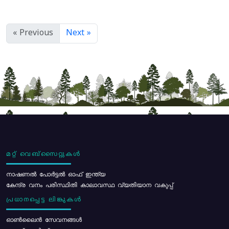
« Previous
Next »
മറ്റ് വെബ്സൈറ്റുകൾ
നാഷണൽ പോർട്ടൽ ഓഫ് ഇന്ത്യ
കേന്ദ്ര വനം പരിസ്ഥിതി കാലാവസ്ഥ വ്യതിയാന വകുപ്പ്
പ്രധാനപ്പെട്ട ലിങ്കുകൾ
ഓൺലൈൻ സേവനങ്ങൾ