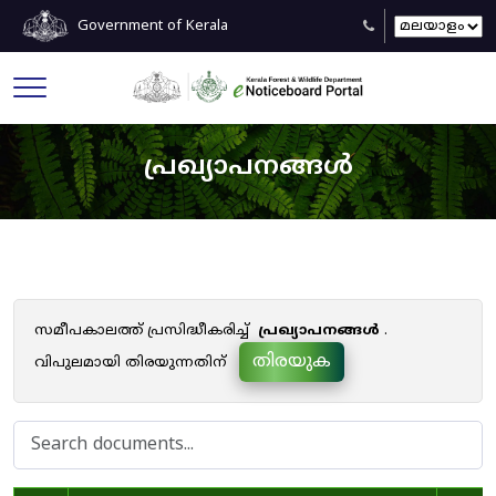
Government of Kerala
പ്രഖ്യാപനങ്ങൾ
സമീപകാലത്ത് പ്രസിദ്ധീകരിച്ച്
പ്രഖ്യാപനങ്ങൾ
.
തിരയുക
വിപുലമായി തിരയുന്നതിന്