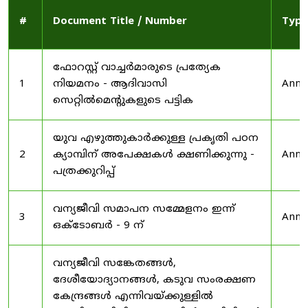
#
Document Title / Number
Type
ഫോറസ്റ്റ് വാച്ചർമാരുടെ പ്രത്യേക
1
നിയമനം - ആദിവാസി
Anno
സെറ്റിൽമെന്റുകളുടെ പട്ടിക
യുവ എഴുത്തുകാർക്കുള്ള പ്രകൃതി പഠന
2
ക്യാമ്പിന് അപേക്ഷകൾ ക്ഷണിക്കുന്നു -
Anno
പത്രക്കുറിപ്പ്
വന്യജീവി സമാപന സമ്മേളനം ഇന്ന്
3
Anno
ഒക്ടോബർ - 9 ന്
വന്യജീവി സങ്കേതങ്ങൾ,
ദേശീയോദ്യാനങ്ങൾ, കടുവ സംരക്ഷണ
കേന്ദ്രങ്ങൾ എന്നിവയ്ക്കുള്ളിൽ