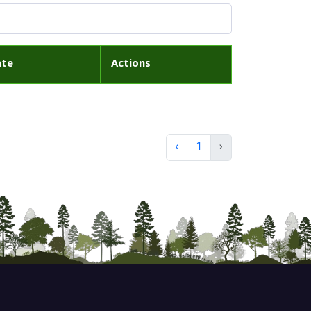
ate
Actions
‹
1
›