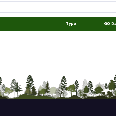
Type
GO D