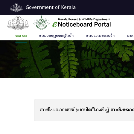
Government of Kerala
ഹോം
ഡോക്യുമെൻ്റ്സ്
സേവനങ്ങൾ
ബന
സമീപകാലത്ത് പ്രസിദ്ധീകരിച്ച്
സർക്കാ