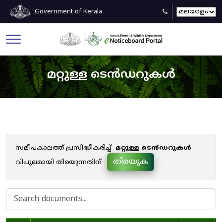
Government of Kerala
മറ്റുള്ള ടെൻഡറുകൾ
സമീപകാലത്ത് പ്രസിദ്ധീകരിച്ച്
മറ്റുള്ള ടെൻഡറുകൾ
.
തിരയുക
വിപുലമായി തിരയുന്നതിന്