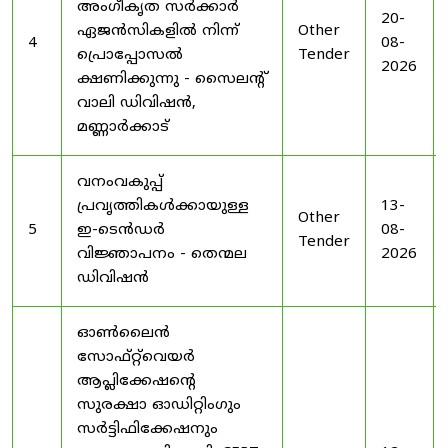
അംഗീകൃത സർക്കാർ
20-
ഏജൻസികളിൽ നിന്ന്
Other
4
08-
പ്രൊപ്പോസൽ
Tender
2026
ക്ഷണിക്കുന്നു - സൈലന്റ്
വാലി ഡിവിഷൻ,
മണ്ണാർക്കാട്
വനംവകുപ്പ്
പ്രവൃത്തികൾക്കായുള്ള
13-
Other
5
ഇ-ടെൻഡർ
08-
Tender
വിജ്ഞാപനം - തെന്മല
2026
ഡിവിഷൻ
ഓൺലൈൻ
സോഫ്റ്റ്‌വെയർ
ആപ്ലിക്കേഷന്റെ
സുരക്ഷാ ഓഡിറ്റിംഗും
സർട്ടിഫിക്കേഷനും