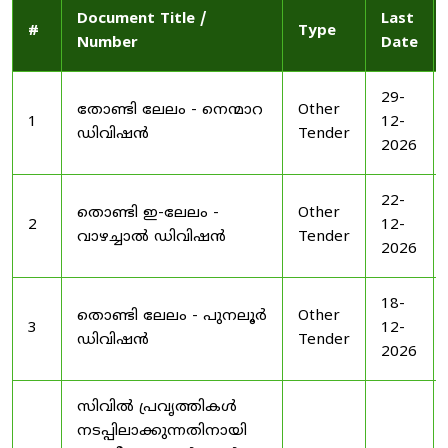
Document Title /
Last
#
Type
Number
Date
29-
തോണ്ടി ലേലം - നെന്മാറ
Other
1
12-
ഡിവിഷൻ
Tender
2026
22-
തൊണ്ടി ഇ-ലേലം -
Other
2
12-
വാഴച്ചാൽ ഡിവിഷൻ
Tender
2026
18-
തൊണ്ടി ലേലം - പുനലൂർ
Other
3
12-
ഡിവിഷൻ
Tender
2026
സിവിൽ പ്രവൃത്തികൾ
നടപ്പിലാക്കുന്നതിനായി