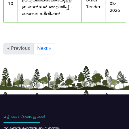
പ്രവൃത്തികൾക്കായുള്ള
Other
10
08-
ഇ-ടെൻഡർ അറിയിപ്പ് -
Tender
2026
തെന്മല ഡിവിഷൻ
« Previous
Next »
മറ്റ് വെബ്സൈറ്റുകൾ
നാഷണൽ പോർട്ടൽ ഓഫ് ഇന്ത്യ