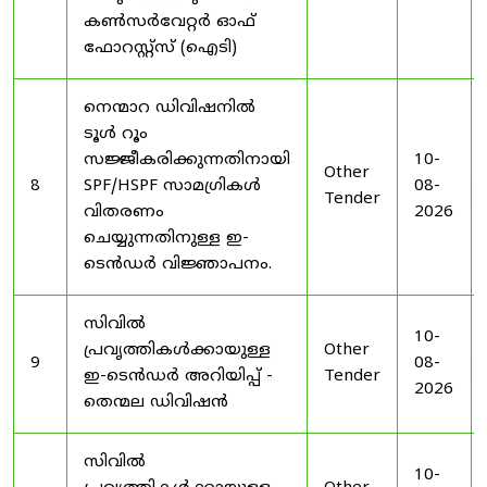
കൺസർവേറ്റർ ഓഫ്
ഫോറസ്റ്റ്സ് (ഐടി)
നെന്മാറ ഡിവിഷനിൽ
ടൂൾ റൂം
സജ്ജീകരിക്കുന്നതിനായി
10-
Other
8
SPF/HSPF സാമഗ്രികൾ
08-
Tender
വിതരണം
2026
ചെയ്യുന്നതിനുള്ള ഇ-
ടെൻഡർ വിജ്ഞാപനം.
സിവിൽ
10-
പ്രവൃത്തികൾക്കായുള്ള
Other
9
08-
ഇ-ടെൻഡർ അറിയിപ്പ് -
Tender
2026
തെന്മല ഡിവിഷൻ
സിവിൽ
10-