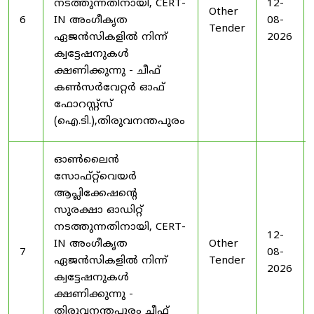
നടത്തുന്നതിനായി, CERT-
12-
Other
6
IN അംഗീകൃത
08-
Tender
ഏജൻസികളിൽ നിന്ന്
2026
ക്വട്ടേഷനുകൾ
ക്ഷണിക്കുന്നു - ചീഫ്
കൺസർവേറ്റർ ഓഫ്
ഫോറസ്റ്റ്സ്
(ഐ.ടി.),തിരുവനന്തപുരം
ഓൺലൈൻ
സോഫ്റ്റ്‌വെയർ
ആപ്ലിക്കേഷന്റെ
സുരക്ഷാ ഓഡിറ്റ്
നടത്തുന്നതിനായി, CERT-
12-
IN അംഗീകൃത
Other
7
08-
ഏജൻസികളിൽ നിന്ന്
Tender
2026
ക്വട്ടേഷനുകൾ
ക്ഷണിക്കുന്നു -
തിരുവനന്തപുരം ചീഫ്