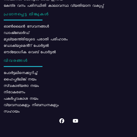
കേന്ദ്ര വനം പരിസ്ഥിതി കാലാവസ്ഥ വ്യതിയാന വകുപ്പ്
പ്രധാനപ്പെട്ട ലിങ്കുകൾ
ഓൺലൈൻ സേവനങ്ങൾ
ഡാഷ്ബോർഡ്
മുഖ്യമന്ത്രിയുടെ പരാതി പരിഹാരം
ഡോക്യുമെൻ്റ് പോർട്ടൽ
ഔദ്യോഗിക വെബ് പോർട്ടൽ
വിവരങ്ങൾ
പോര്‍ട്ടലിനെക്കുറിച്ച്
ഹൈപ്പർലിങ്ക് നയം
സ്വകാര്യതാ നയം
നിരാകരണം
പകർപ്പവകാശ നയം
വ്യവസ്ഥകളും നിബന്ധനകളും
സഹായം