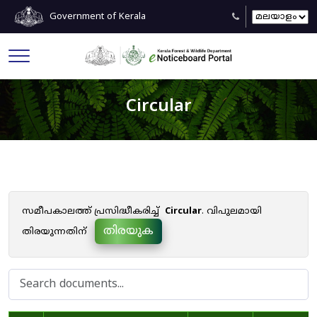
Government of Kerala
Circular
സമീപകാലത്ത് പ്രസിദ്ധീകരിച്ച്
Circular
. വിപുലമായി
തിരയുക
തിരയുന്നതിന്