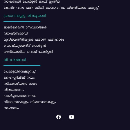
നാഷണൽ പോർട്ടൽ ഓഫ് ഇന്ത്യ
കേന്ദ്ര വനം പരിസ്ഥിതി കാലാവസ്ഥ വ്യതിയാന വകുപ്പ്
പ്രധാനപ്പെട്ട ലിങ്കുകൾ
ഓൺലൈൻ സേവനങ്ങൾ
ഡാഷ്ബോർഡ്
മുഖ്യമന്ത്രിയുടെ പരാതി പരിഹാരം
ഡോക്യുമെൻ്റ് പോർട്ടൽ
ഔദ്യോഗിക വെബ് പോർട്ടൽ
വിവരങ്ങൾ
പോര്‍ട്ടലിനെക്കുറിച്ച്
ഹൈപ്പർലിങ്ക് നയം
സ്വകാര്യതാ നയം
നിരാകരണം
പകർപ്പവകാശ നയം
വ്യവസ്ഥകളും നിബന്ധനകളും
സഹായം