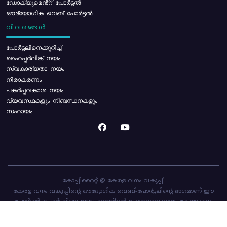
ഡോക്യുമെൻ്റ് പോർട്ടൽ
ഔദ്യോഗിക വെബ് പോർട്ടൽ
വിവരങ്ങൾ
പോര്‍ട്ടലിനെക്കുറിച്ച്
ഹൈപ്പർലിങ്ക് നയം
സ്വകാര്യതാ നയം
നിരാകരണം
പകർപ്പവകാശ നയം
വ്യവസ്ഥകളും നിബന്ധനകളും
സഹായം
കോപ്പിറൈറ്റ് @ കേരള വനം വകുപ്പ്.
കേരള വനം വകുപ്പിന്റെ ഔദ്യോഗിക വെബ്-പോർട്ടലിന്റെ ഭാഗമാണ് ഈ
പോർട്ടൽ. പോർട്ടലിലെ ഉള്ളടക്കത്തിന്റെ ഉടമസ്ഥാവകാശം കേരള വനം
വകുപ്പിനാണ്. പോർട്ടൽ രൂപകൽപ്പന ചെയ്തിട്ടുള്ളത്
സി-ഡിറ്റ്
ആണ്.