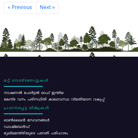
« Previous
Next »
മറ്റ് വെബ്സൈറ്റുകൾ
നാഷണൽ പോർട്ടൽ ഓഫ് ഇന്ത്യ
കേന്ദ്ര വനം പരിസ്ഥിതി കാലാവസ്ഥ വ്യതിയാന വകുപ്പ്
പ്രധാനപ്പെട്ട ലിങ്കുകൾ
ഓൺലൈൻ സേവനങ്ങൾ
ഡാഷ്ബോർഡ്
മുഖ്യമന്ത്രിയുടെ പരാതി പരിഹാരം