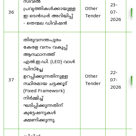
സിവിൽ
23-
പ്രവൃത്തികൾക്കായുള്ള
Other
36
07-
D
ഇ-ടെൻഡർ അറിയിപ്പ്
Tender
2026
- തെന്മല ഡിവിഷൻ
തിരുവനന്തപുരം
കേരള വനം വകുപ്പ്
ആസ്ഥാനത്ത്
എൽ.ഇ.ഡി. (LED) വാൾ
ഡിസ്‌പ്ലേ
22-
ഉറപ്പിക്കുന്നതിനുള്ള
Other
37
07-
D
സ്ഥിരമായ ചട്ടക്കൂട്
Tender
2026
(Fixed Framework)
നിർമ്മിച്ച്
ഘടിപ്പിക്കുന്നതിന്
ക്വട്ടേഷനുകൾ
ക്ഷണിക്കുന്നു.