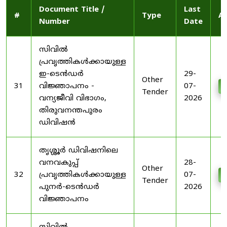
Document Title /
Last
#
Type
Ac
Number
Date
സിവിൽ
പ്രവൃത്തികൾക്കായുള്ള
ഇ-ടെൻഡർ
29-
Other
31
വിജ്ഞാപനം -
07-
D
Tender
വന്യജീവി വിഭാഗം,
2026
തിരുവനന്തപുരം
ഡിവിഷൻ
തൃശ്ശൂർ ഡിവിഷനിലെ
വനവകുപ്പ്
28-
Other
32
പ്രവൃത്തികൾക്കായുള്ള
07-
D
Tender
പുനർ-ടെൻഡർ
2026
വിജ്ഞാപനം