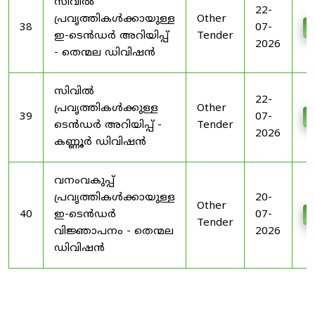
സിവിൽ
22-
പ്രവൃത്തികൾക്കായുള്ള
Other
38
07-
D
ഇ-ടെൻഡർ അറിയിപ്പ്
Tender
2026
- തെന്മല ഡിവിഷൻ
സിവിൽ
22-
പ്രവൃത്തികൾക്കുള്ള
Other
39
07-
D
ടെൻഡർ അറിയിപ്പ് -
Tender
2026
കണ്ണൂർ ഡിവിഷൻ
വനംവകുപ്പ്
പ്രവൃത്തികൾക്കായുള്ള
20-
Other
40
ഇ-ടെൻഡർ
07-
D
Tender
വിജ്ഞാപനം - തെന്മല
2026
ഡിവിഷൻ