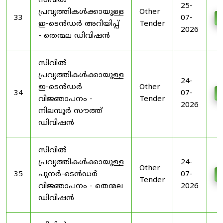
സിവിൽ
25-
പ്രവൃത്തികൾക്കായുള്ള
Other
33
07-
D
ഇ-ടെൻഡർ അറിയിപ്പ്
Tender
2026
- തെന്മല ഡിവിഷൻ
സിവിൽ
പ്രവൃത്തികൾക്കായുള്ള
24-
ഇ-ടെൻഡർ
Other
34
07-
D
വിജ്ഞാപനം -
Tender
2026
നിലമ്പൂർ സൗത്ത്
ഡിവിഷൻ
സിവിൽ
പ്രവൃത്തികൾക്കായുള്ള
24-
Other
35
പുനർ-ടെൻഡർ
07-
D
Tender
വിജ്ഞാപനം - തെന്മല
2026
ഡിവിഷൻ