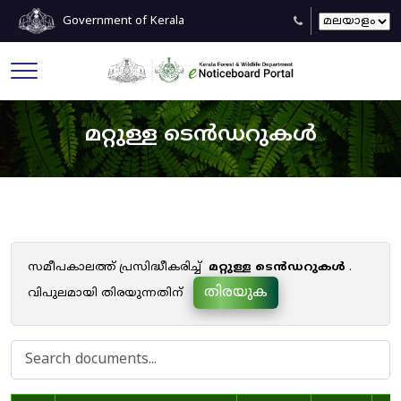
Government of Kerala
മറ്റുള്ള ടെൻഡറുകൾ
സമീപകാലത്ത് പ്രസിദ്ധീകരിച്ച്
മറ്റുള്ള ടെൻഡറുകൾ
.
തിരയുക
വിപുലമായി തിരയുന്നതിന്