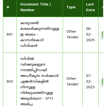
Document Title /
Last
#
Type
A
Number
Date
കശുവണ്ടി
ശേഖരിക്കുന്നതിനുള്ള
08-
Other
601
ഇ-ലേലം -
02-
Tender
കാസർകോട്
2025
ഡിവിഷൻ
സിവിൽ
വർക്കുകളുടെ
നടത്തിപ്പിനായി
അംഗീകൃത സർക്കാർ
07-
Other
602
ഏജൻസികളിൽ
02-
Tender
നിന്നുള്ള
2025
നിർദ്ദേശത്തിനുള്ള
അഭ്യർത്ഥന - SFTI
അരിപ്പ