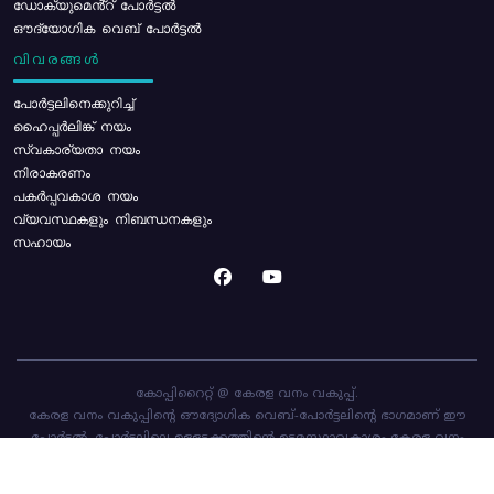
ഡോക്യുമെൻ്റ് പോർട്ടൽ
ഔദ്യോഗിക വെബ് പോർട്ടൽ
വിവരങ്ങൾ
പോര്‍ട്ടലിനെക്കുറിച്ച്
ഹൈപ്പർലിങ്ക് നയം
സ്വകാര്യതാ നയം
നിരാകരണം
പകർപ്പവകാശ നയം
വ്യവസ്ഥകളും നിബന്ധനകളും
സഹായം
കോപ്പിറൈറ്റ് @ കേരള വനം വകുപ്പ്.
കേരള വനം വകുപ്പിന്റെ ഔദ്യോഗിക വെബ്-പോർട്ടലിന്റെ ഭാഗമാണ് ഈ
പോർട്ടൽ. പോർട്ടലിലെ ഉള്ളടക്കത്തിന്റെ ഉടമസ്ഥാവകാശം കേരള വനം
വകുപ്പിനാണ്. പോർട്ടൽ രൂപകൽപ്പന ചെയ്തിട്ടുള്ളത്
സി-ഡിറ്റ്
ആണ്.