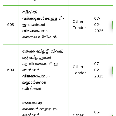
സിവിൽ
വർക്കുകൾക്കുള്ള റീ-
07-
Other
603
ഇ-ടെൻഡർ
02-
Tender
വിജ്ഞാപനം -
2025
തെന്മല ഡിവിഷൻ
തേക്ക് ബില്ലറ്റ്, വിറക്,
മറ്റ് ബില്ലറ്റുകൾ
എന്നിവയുടെ റീ-ഇ-
07-
Other
604
ടെൻഡർ
02-
Tender
വിജ്ഞാപനം -
2025
മണ്ണാർക്കാട്
ഡിവിഷൻ
അക്കേഷ്യ
മരങ്ങൾക്കുള്ള ഇ-
06-
ടെൻഡർ
Other