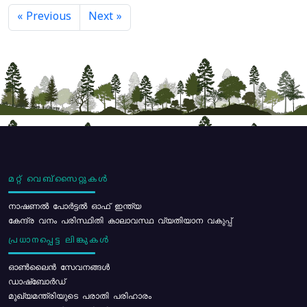
« Previous
Next »
മറ്റ് വെബ്സൈറ്റുകൾ
നാഷണൽ പോർട്ടൽ ഓഫ് ഇന്ത്യ
കേന്ദ്ര വനം പരിസ്ഥിതി കാലാവസ്ഥ വ്യതിയാന വകുപ്പ്
പ്രധാനപ്പെട്ട ലിങ്കുകൾ
ഓൺലൈൻ സേവനങ്ങൾ
ഡാഷ്ബോർഡ്
മുഖ്യമന്ത്രിയുടെ പരാതി പരിഹാരം