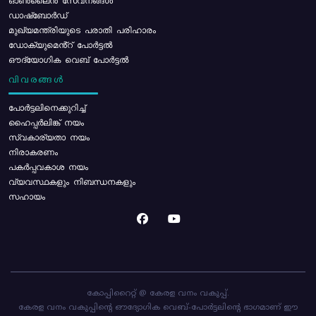
ഓൺലൈൻ സേവനങ്ങൾ
ഡാഷ്ബോർഡ്
മുഖ്യമന്ത്രിയുടെ പരാതി പരിഹാരം
ഡോക്യുമെൻ്റ് പോർട്ടൽ
ഔദ്യോഗിക വെബ് പോർട്ടൽ
വിവരങ്ങൾ
പോര്‍ട്ടലിനെക്കുറിച്ച്
ഹൈപ്പർലിങ്ക് നയം
സ്വകാര്യതാ നയം
നിരാകരണം
പകർപ്പവകാശ നയം
വ്യവസ്ഥകളും നിബന്ധനകളും
സഹായം
കോപ്പിറൈറ്റ് @ കേരള വനം വകുപ്പ്.
കേരള വനം വകുപ്പിന്റെ ഔദ്യോഗിക വെബ്-പോർട്ടലിന്റെ ഭാഗമാണ് ഈ