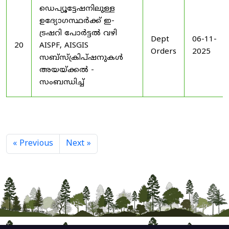
ഡെപ്യൂട്ടേഷനിലുള്ള
ഉദ്യോഗസ്ഥർക്ക് ഇ-
ട്രഷറി പോർട്ടൽ വഴി
Dept
06-11-
20
AISPF, AISGIS
Orders
2025
സബ്‌സ്‌ക്രിപ്‌ഷനുകൾ
അയയ്ക്കൽ -
സംബന്ധിച്ച്
« Previous
Next »