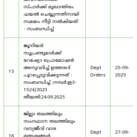
സ്പാർക്ക് മുഖാന്തിരം
ഫയൽ ചെയ്യുന്നതിനായി
സമയം നീട്ടി നൽകിയത്
- സംബന്ധിച്ച്
ജൂനിയർ
സൂപ്രണ്ടുമാർക്ക്
റേഷ്യോ പ്രൊമോഷൻ
അനുവദിച്ച് ഉത്തരവ്
Dept
25-09-
15
പുറപ്പെടുവിക്കുന്നത് -
Orders
2025
സംബന്ധിച്ച് .നമ്പർ.ഇ3-
1524/2023
തീയതി:24.09.2025
ജില്ലാ തലത്തിലും
സംസ്ഥാന തലത്തിലും
വന്യജീവി വാര
Dept
27-09-
16
മത്സരങ്ങൾ