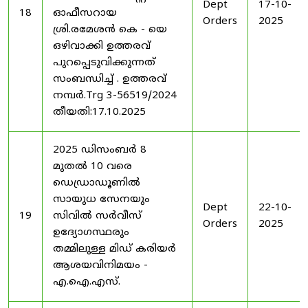
Dept
17-10-
18
ഓഫീസറായ
Orders
2025
ശ്രി.രമേശൻ കെ - യെ
ഒഴിവാക്കി ഉത്തരവ്
പുറപ്പെടുവിക്കുന്നത്
സംബന്ധിച്ച് . ഉത്തരവ്
നമ്പർ.Trg 3-56519/2024
തീയതി:17.10.2025
2025 ഡിസംബർ 8
മുതൽ 10 വരെ
ഡെഡ്രാഡൂണിൽ
സായുധ സേനയും
Dept
22-10-
19
സിവിൽ സർവീസ്
Orders
2025
ഉദ്യോഗസ്ഥരും
തമ്മിലുള്ള മിഡ് കരിയർ
ആശയവിനിമയം -
എ.ഐ.എസ്.