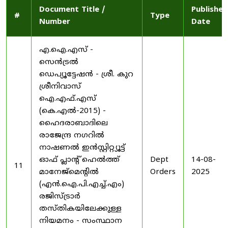
Document Title /
Published
#
Type
Number
Date
എ.ഐ.എസ് -
സെൻട്രൽ
ഡെപ്യൂട്ടേഷൻ - ശ്രീ. കുറ
ശ്രീനിവാസ്
ഐ.എഫ്.എസ്
(കെ.എൽ-2015) -
ഹൈദരാബാദിലെ
രാജേന്ദ്ര നഗറിൽ
നാഷണൽ ഇൻസ്റ്റിറ്റ്യൂട്ട്
ഓഫ് പ്ലാന്റ് ഹെൽത്ത്
Dept
14-08-
11
മാനേജ്‌മെന്റിൽ
Orders
2025
(എൻ.ഐ.പി.എച്ച്.എം)
രജിസ്ട്രാർ
തസ്തികയിലേക്കുള്ള
നിയമനം - സംസ്ഥാന