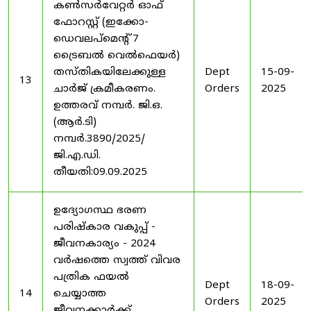
കൺസർവേറ്റർ ഓഫ്
ഫോറസ്റ്റ് (ഇക്കോ-
ഡെവലപ്മെന്റ് 7
ട്രൈബൽ വെൽഫെയർ)
തസ്തികയിലേക്കുള്ള
Dept
15-09-
13
ചാർജ് ക്രമീകരണം.
Orders
2025
ഉത്തരവ് നമ്പർ. ജി.ഒ.
(ആർ.ടി)
നമ്പർ.3890/2025/
ജി.എ.ഡി.
തീയതി:09.09.2025
ഉദ്യോഗസ്ഥ ഭരണ
പരിഷ്കാര വകുപ്പ് -
ജീവനകാര്യം - 2024
വർഷത്തെ സ്വത്ത് വിവര
പത്രിക ഫയൽ
Dept
18-09-
14
ചെയ്യാത്ത
Orders
2025
ജീവനക്കാർക്ക്