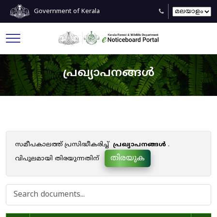
Government of Kerala
പ്രഖ്യാപനങ്ങൾ
സമീപകാലത്ത് പ്രസിദ്ധീകരിച്ച്
പ്രഖ്യാപനങ്ങൾ
.
തിരയുക
വിപുലമായി തിരയുന്നതിന്