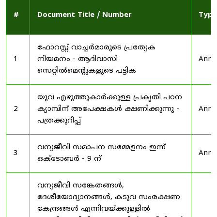
#
Document Title / Number
Type
ഫോറസ്റ്റ് വാച്ചർമാരുടെ പ്രത്യേക
1
നിയമനം - ആദിവാസി
Anno
സെറ്റിൽമെന്റുകളുടെ പട്ടിക
യുവ എഴുത്തുകാർക്കുള്ള പ്രകൃതി പഠന
2
ക്യാമ്പിന് അപേക്ഷകൾ ക്ഷണിക്കുന്നു -
Anno
പത്രക്കുറിപ്പ്
വന്യജീവി സമാപന സമ്മേളനം ഇന്ന്
3
Anno
ഒക്ടോബർ - 9 ന്
വന്യജീവി സങ്കേതങ്ങൾ,
ദേശീയോദ്യാനങ്ങൾ, കടുവ സംരക്ഷണ
കേന്ദ്രങ്ങൾ എന്നിവയ്ക്കുള്ളിൽ