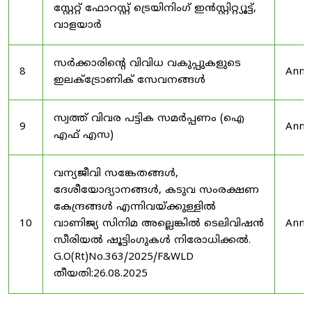
സ്റ്റേറ്റ് ഫോറസ്റ്റ് ട്രെയിനിംഗ് ഇൻസ്റ്റിറ്റ്യൂട്ട്,
വാളയാർ
സർക്കാരിന്റെ വിവിധ വകുപ്പുകളുടെ
8
Anno
ഇലക്ട്രോണിക് സേവനങ്ങൾ
സ്വത്ത് വിവര പട്ടിക സമർപ്പണം (ഐ
9
Anno
എഫ് എസ)
വന്യജീവി സങ്കേതങ്ങൾ,
ദേശീയോദ്യാനങ്ങൾ, കടുവ സംരക്ഷണ
കേന്ദ്രങ്ങൾ എന്നിവയ്ക്കുള്ളിൽ
10
വാണിജ്യ സിനിമ അല്ലെങ്കിൽ ടെലിവിഷൻ
Anno
സീരിയൽ ഷൂട്ടിംഗുകൾ നിരോധിക്കൽ.
G.O(Rt)No.363/2025/F&WLD
തീയതി:26.08.2025