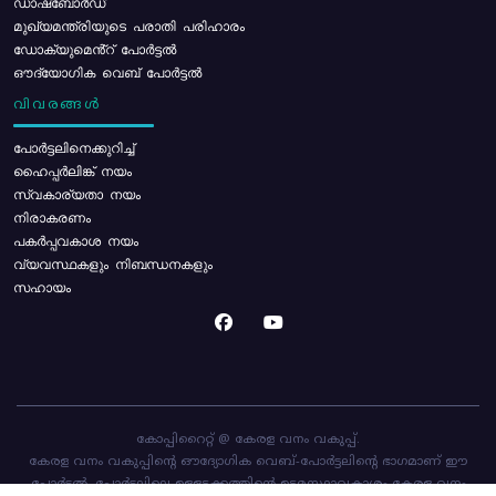
ഡാഷ്ബോർഡ്
മുഖ്യമന്ത്രിയുടെ പരാതി പരിഹാരം
ഡോക്യുമെൻ്റ് പോർട്ടൽ
ഔദ്യോഗിക വെബ് പോർട്ടൽ
വിവരങ്ങൾ
പോര്‍ട്ടലിനെക്കുറിച്ച്
ഹൈപ്പർലിങ്ക് നയം
സ്വകാര്യതാ നയം
നിരാകരണം
പകർപ്പവകാശ നയം
വ്യവസ്ഥകളും നിബന്ധനകളും
സഹായം
കോപ്പിറൈറ്റ് @ കേരള വനം വകുപ്പ്.
കേരള വനം വകുപ്പിന്റെ ഔദ്യോഗിക വെബ്-പോർട്ടലിന്റെ ഭാഗമാണ് ഈ
പോർട്ടൽ. പോർട്ടലിലെ ഉള്ളടക്കത്തിന്റെ ഉടമസ്ഥാവകാശം കേരള വനം