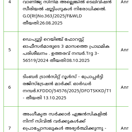
4
വാണിജ്യ സിനിമ അല്ലെങ്കിൽ ടെലിവിഷൻ
Anno
സീരിയൽ ഷൂട്ടിംഗുകൾ നിരോധിക്കൽ.
G.O(Rt)No.363/2025/F&WLD
തീയതി:26.08.2025
ഡെപ്യൂട്ടി റെയിഞ്ച് ഫോറസ്റ്റ്
ഓഫീസർമാരുടെ 3 മാസത്തെ പ്രാഥമിക
5
Anno
പരിശീലനം . ഉത്തരവ് നമ്പർ.Trg 3-
56519/2024 തീയതി:08.10.2025
ടിംബർ ട്രാൻസിറ്റ് റൂൾസ് - പ്രോപ്പർട്ടി
രജിസ്ട്രേഷൻ മാർക്ക്. ഓർഡർ
6
Anno
നമ്പർ.KFDDO/54576/2025/DFOTSKKD/T1
- തീയതി 13.10.2025
അംഗീകൃത സർക്കാർ ഏജൻസികളിൽ
നിന്ന് സിവിൽ വർക്കുകൾക്ക്
7
പ്രൊപ്പോസലുകൾ അഭ്യർത്ഥിക്കുന്നു -
Anno