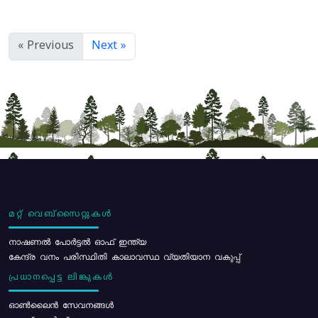
« Previous
Next »
മറ്റ് വെബ്സൈറ്റുകൾ
നാഷണൽ പോർട്ടൽ ഓഫ് ഇന്ത്യ
കേന്ദ്ര വനം പരിസ്ഥിതി കാലാവസ്ഥ വ്യതിയാന വകുപ്പ്
പ്രധാനപ്പെട്ട ലിങ്കുകൾ
ഓൺലൈൻ സേവനങ്ങൾ