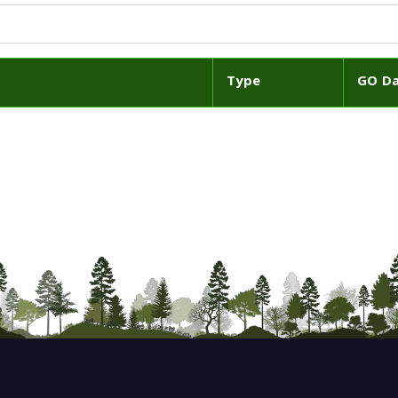
Type
GO D