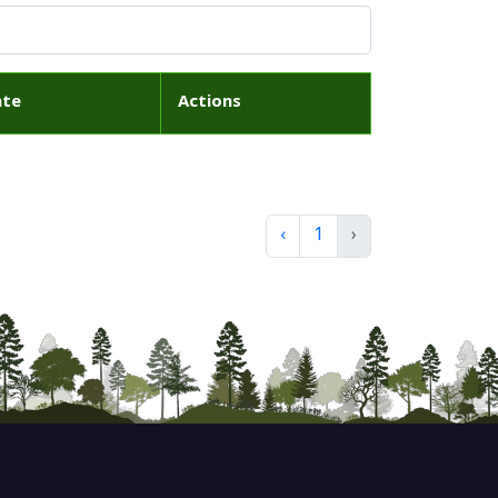
ate
Actions
‹
1
›