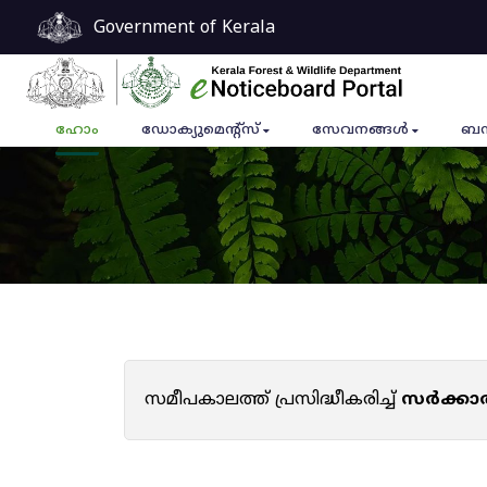
Government of Kerala
ഹോം
ഡോക്യുമെൻ്റ്സ്
സേവനങ്ങൾ
ബന
സമീപകാലത്ത് പ്രസിദ്ധീകരിച്ച്
സർക്കാ