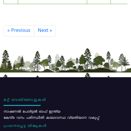
« Previous
Next »
മറ്റ് വെബ്സൈറ്റുകൾ
നാഷണൽ പോർട്ടൽ ഓഫ് ഇന്ത്യ
കേന്ദ്ര വനം പരിസ്ഥിതി കാലാവസ്ഥ വ്യതിയാന വകുപ്പ്
പ്രധാനപ്പെട്ട ലിങ്കുകൾ