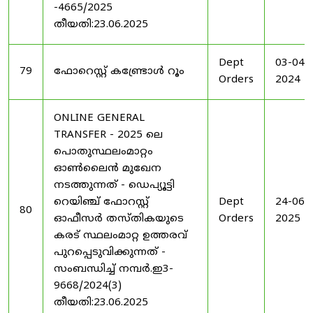
-4665/2025
തീയതി:23.06.2025
Dept
03-04-
79
ഫോറെസ്റ്റ് കണ്ട്രോൾ റൂം
Orders
2024
ONLINE GENERAL
TRANSFER - 2025 ലെ
പൊതുസ്ഥലംമാറ്റം
ഓൺലൈൻ മുഖേന
നടത്തുന്നത് - ഡെപ്യൂട്ടി
റെയിഞ്ച് ഫോറസ്റ്റ്
Dept
24-06-
80
ഓഫീസർ തസ്തികയുടെ
Orders
2025
കരട് സ്ഥലംമാറ്റ ഉത്തരവ്
പുറപ്പെടുവിക്കുന്നത് -
സംബന്ധിച്ച് നമ്പർ.ഇ3-
9668/2024(3)
തീയതി:23.06.2025