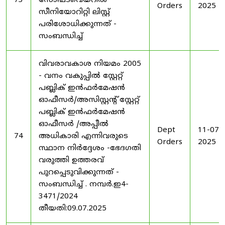
73
സോഫ്ട്‍വെയറിൽ
Orders
2025
സീനിയോറിറ്റി ലിസ്റ്റ്
പരിശോധിക്കുന്നത് -
സംബന്ധിച്ച്
വിവരാവകാശ നിയമം 2005
- വനം വകുപ്പിൽ സ്റ്റേറ്റ്
പബ്ലിക് ഇൻഫർമേഷൻ
ഓഫീസർ/അസിസ്റ്റന്റ് സ്റ്റേറ്റ്
പബ്ലിക് ഇൻഫർമേഷൻ
ഓഫീസർ /അപ്പീൽ
Dept
11-07-
74
അധികാരി എന്നിവരുടെ
Orders
2025
സ്ഥാന നിർദ്ദേശം -ഭേദഗതി
വരുത്തി ഉത്തരവ്
പുറപ്പെടുവിക്കുന്നത് -
സംബന്ധിച്ച് . നമ്പർ.ഇ4-
3471/2024
തീയതി:09.07.2025