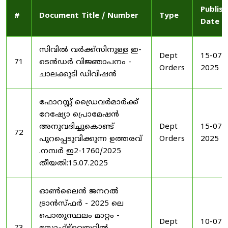
Publis
#
Document Title / Number
Type
Date
സിവിൽ വർക്ക്സിനുള്ള ഇ-
Dept
15-07-
71
ടെൻഡർ വിജ്ഞാപനം -
Orders
2025
ചാലക്കുടി ഡിവിഷൻ
ഫോറസ്റ്റ് ഡ്രൈവർമാർക്ക്
റേഷ്യോ പ്രൊമേഷൻ
അനുവദിച്ചുകൊണ്ട്
Dept
15-07-
72
പുറപ്പെടുവിക്കുന്ന ഉത്തരവ്
Orders
2025
.നമ്പർ ഇ2-1760/2025
തീയതി:15.07.2025
ഓൺലൈൻ ജനറൽ
ട്രാൻസ്ഫർ - 2025 ലെ
പൊതുസ്ഥലം മാറ്റം -
Dept
10-07-