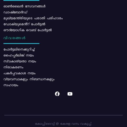
ഓൺലൈൻ സേവനങ്ങൾ
ഡാഷ്ബോർഡ്
മുഖ്യമന്ത്രിയുടെ പരാതി പരിഹാരം
ഡോക്യുമെൻ്റ് പോർട്ടൽ
ഔദ്യോഗിക വെബ് പോർട്ടൽ
വിവരങ്ങൾ
പോര്‍ട്ടലിനെക്കുറിച്ച്
ഹൈപ്പർലിങ്ക് നയം
സ്വകാര്യതാ നയം
നിരാകരണം
പകർപ്പവകാശ നയം
വ്യവസ്ഥകളും നിബന്ധനകളും
സഹായം
കോപ്പിറൈറ്റ് @ കേരള വനം വകുപ്പ്.