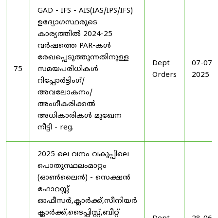
GAD - IFS - AIS(IAS/IPS/IFS)
ഉദ്യോഗസ്ഥരുടെ
കാര്യത്തിൽ 2024-25
വർഷത്തെ PAR-കൾ
രേഖപ്പെടുത്തുന്നതിനുള്ള
Dept
07-07-
75
സമയപരിധികൾ
Orders
2025
റിപ്പോർട്ടിംഗ്/
അവലോകനം/
അംഗീകരിക്കൽ
അധികാരികൾ മുഖേന
നീട്ടി - reg.
2025 ലെ വനം വകുപ്പിലെ
പൊതുസ്ഥലംമാറ്റം
(ഓൺലൈൻ) - സെക്ഷൻ
ഫോറസ്റ്റ്
ഓഫീസർ,ക്ലാർക്ക്,സീനിയർ
ക്ലാർക്ക്,ടൈപ്പിസ്റ്റ്,ബീറ്റ്