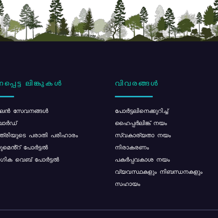
പ്പെട്ട ലിങ്കുകൾ
വിവരങ്ങൾ
ൻ സേവനങ്ങൾ
പോര്‍ട്ടലിനെക്കുറിച്ച്
ോർഡ്
ഹൈപ്പർലിങ്ക് നയം
്ത്രിയുടെ പരാതി പരിഹാരം
സ്വകാര്യതാ നയം
മെൻ്റ് പോർട്ടൽ
നിരാകരണം
ിക വെബ് പോർട്ടൽ
പകർപ്പവകാശ നയം
വ്യവസ്ഥകളും നിബന്ധനകളും
സഹായം