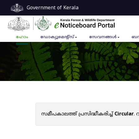
Government of Kerala
ഹോം
ഡോക്യുമെൻ്റ്സ്
സേവനങ്ങൾ
ബന
സമീപകാലത്ത് പ്രസിദ്ധീകരിച്ച്
Circular
.