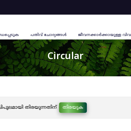
്ധപ്പെടുക
പതിവ് ചോദ്യങ്ങൾ
ജീവനക്കാര്‍ക്കായുള്ള വിവ
Circular
 വിപുലമായി തിരയുന്നതിന്
തിരയുക