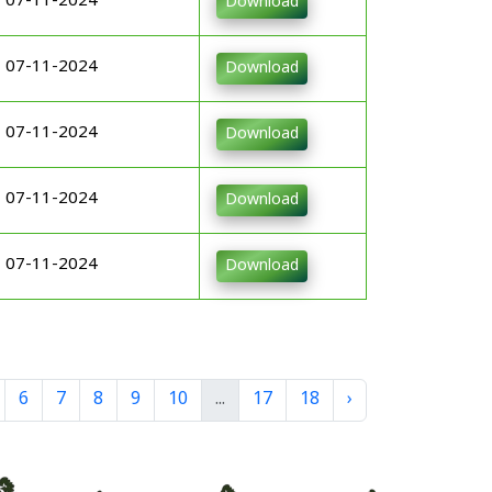
07-11-2024
Download
07-11-2024
Download
07-11-2024
Download
07-11-2024
Download
07-11-2024
Download
6
7
8
9
10
...
17
18
›