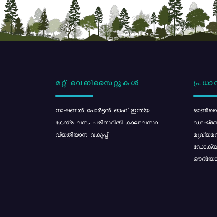
മറ്റ് വെബ്സൈറ്റുകൾ
പ്രധാന
നാഷണൽ പോർട്ടൽ ഓഫ് ഇന്ത്യ
ഓൺലൈ
കേന്ദ്ര വനം പരിസ്ഥിതി കാലാവസ്ഥ
ഡാഷ്ബ
വ്യതിയാന വകുപ്പ്
മുഖ്യമന
ഡോക്യു
ഔദ്യോഗ