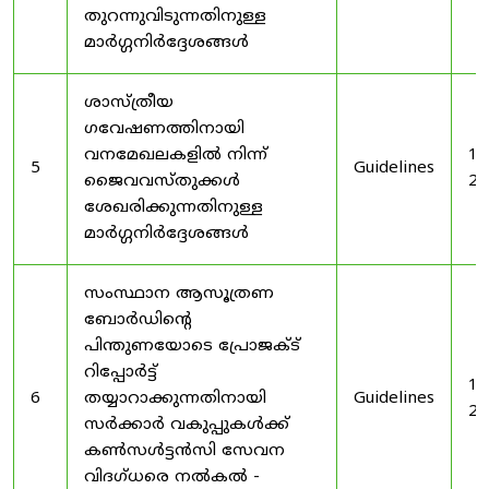
തുറന്നുവിടുന്നതിനുള്ള
മാർഗ്ഗനിർദ്ദേശങ്ങൾ
ശാസ്ത്രീയ
ഗവേഷണത്തിനായി
വനമേഖലകളിൽ നിന്ന്
19
5
Guidelines
ജൈവവസ്തുക്കൾ
20
ശേഖരിക്കുന്നതിനുള്ള
മാർഗ്ഗനിർദ്ദേശങ്ങൾ
സംസ്ഥാന ആസൂത്രണ
ബോർഡിൻ്റെ
പിന്തുണയോടെ പ്രോജക്ട്
റിപ്പോർട്ട്
19
6
തയ്യാറാക്കുന്നതിനായി
Guidelines
20
സർക്കാർ വകുപ്പുകൾക്ക്
കൺസൾട്ടൻസി സേവന
വിദഗ്ധരെ നൽകൽ -