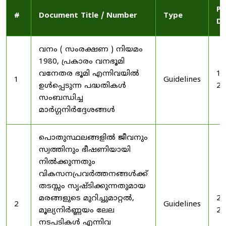
Pu
#
Document Title / Number
Type
Da
വനം ( സംരക്ഷണ ) നിയമം
1980, പ്രകാരം വനഭൂമി
വനേതര ഭൂമി എന്നിവയിൽ
19
1
Guidelines
ഉൾപ്പെടുന്ന പദ്ധതികൾ
20
സംബന്ധിച്ച
മാർഗ്ഗനിർദ്ദേശങ്ങൾ
പൊതുസ്ഥലങ്ങളിൽ ജീവനും
സ്വത്തിനും ഭീഷണിയായി
നിൽക്കുന്നതും
വികസനപ്രവർത്തനങ്ങൾക്ക്
തടസ്സം സൃഷ്ടിക്കുന്നതുമായ
മരങ്ങളുടെ മുറിച്ചുമാറ്റൽ,
20
2
Guidelines
മൂല്യനിർണ്ണയം ലേല
20
നടപടികൾ എന്നിവ