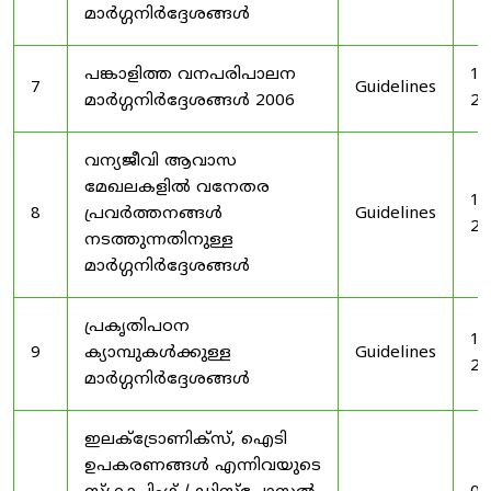
മാർഗ്ഗനിർദ്ദേശങ്ങൾ
പങ്കാളിത്ത വനപരിപാലന
19
7
Guidelines
മാർഗ്ഗനിർദ്ദേശങ്ങൾ 2006
20
വന്യജീവി ആവാസ
മേഖലകളിൽ വനേതര
19
8
പ്രവർത്തനങ്ങൾ
Guidelines
20
നടത്തുന്നതിനുള്ള
മാർഗ്ഗനിർദ്ദേശങ്ങൾ
പ്രകൃതിപഠന
19
9
ക്യാമ്പുകൾക്കുള്ള
Guidelines
20
മാർഗ്ഗനിർദ്ദേശങ്ങൾ
ഇലക്‌ട്രോണിക്‌സ്, ഐടി
ഉപകരണങ്ങൾ എന്നിവയുടെ