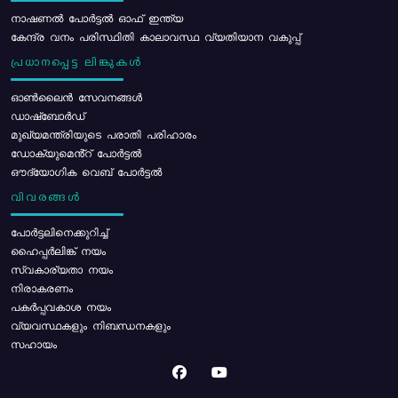
നാഷണൽ പോർട്ടൽ ഓഫ് ഇന്ത്യ
കേന്ദ്ര വനം പരിസ്ഥിതി കാലാവസ്ഥ വ്യതിയാന വകുപ്പ്
പ്രധാനപ്പെട്ട ലിങ്കുകൾ
ഓൺലൈൻ സേവനങ്ങൾ
ഡാഷ്ബോർഡ്
മുഖ്യമന്ത്രിയുടെ പരാതി പരിഹാരം
ഡോക്യുമെൻ്റ് പോർട്ടൽ
ഔദ്യോഗിക വെബ് പോർട്ടൽ
വിവരങ്ങൾ
പോര്‍ട്ടലിനെക്കുറിച്ച്
ഹൈപ്പർലിങ്ക് നയം
സ്വകാര്യതാ നയം
നിരാകരണം
പകർപ്പവകാശ നയം
വ്യവസ്ഥകളും നിബന്ധനകളും
സഹായം