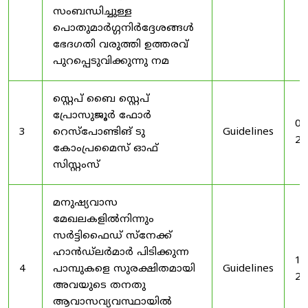
സംബന്ധിച്ചുള്ള
പൊതുമാർഗ്ഗനിർദ്ദേശങ്ങൾ
ഭേദഗതി വരുത്തി ഉത്തരവ്
പുറപ്പെടുവിക്കുന്നു നമ
സ്റ്റെപ് ബൈ സ്റ്റെപ്
പ്രോസുജൂർ ഫോർ
03
3
റെസ്‌പോണ്ടിങ് ടു
Guidelines
20
കോംപ്രമൈസ് ഓഫ്
സിസ്റ്റംസ്
മനുഷ്യവാസ
മേഖലകളിൽനിന്നും
സർട്ടിഫൈഡ് സ്നേക്ക്
ഹാൻഡ്‌ലർമാർ പിടിക്കുന്ന
19
4
പാമ്പുകളെ സുരക്ഷിതമായി
Guidelines
20
അവയുടെ തനതു
ആവാസവ്യവസ്ഥായിൽ