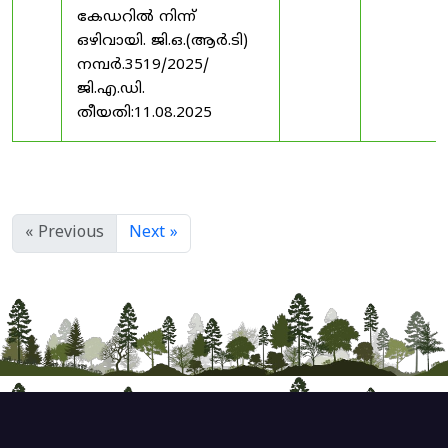
കേഡറിൽ നിന്ന്
ഒഴിവായി. ജി.ഒ.(ആർ.ടി)
നമ്പർ.3519/2025/
ജി.എ.ഡി.
തീയതി:11.08.2025
« Previous
Next »