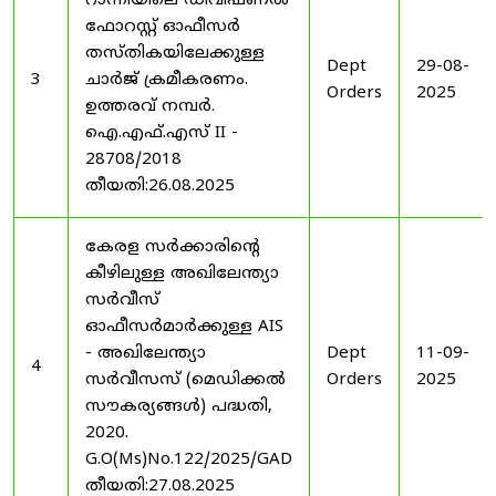
റാന്നിയിലെ ഡിവിഷണൽ
ഫോറസ്റ്റ് ഓഫീസർ
തസ്തികയിലേക്കുള്ള
Dept
29-08-
3
ചാർജ് ക്രമീകരണം.
Orders
2025
ഉത്തരവ് നമ്പർ.
ഐ.എഫ്.എസ് II -
28708/2018
തീയതി:26.08.2025
കേരള സർക്കാരിന്റെ
കീഴിലുള്ള അഖിലേന്ത്യാ
സർവീസ്
ഓഫീസർമാർക്കുള്ള AIS
- അഖിലേന്ത്യാ
Dept
11-09-
4
സർവീസസ് (മെഡിക്കൽ
Orders
2025
സൗകര്യങ്ങൾ) പദ്ധതി,
2020.
G.O(Ms)No.122/2025/GAD
തീയതി:27.08.2025