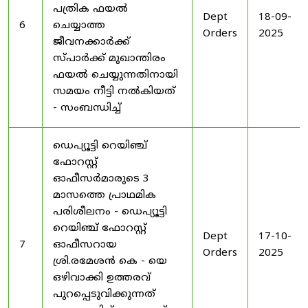
പത്രിക ഫയൽ
Dept
18-09-
6
ചെയ്യാത്ത
Orders
2025
ജീവനക്കാർക്ക്
സ്പാർക്ക് മുഖാന്തിരം
ഫയൽ ചെയ്യുന്നതിനായി
സമയം നീട്ടി നൽകിയത്
- സംബന്ധിച്ച്
ഡെപ്യൂട്ടി റെയിഞ്ച്
ഫോറസ്റ്റ്
ഓഫീസർമാരുടെ 3
മാസത്തെ പ്രാഥമിക
പരിശീലനം - ഡെപ്യൂട്ടി
റെയിഞ്ച് ഫോറസ്റ്റ്
Dept
17-10-
7
ഓഫീസറായ
Orders
2025
ശ്രി.രമേശൻ കെ - യെ
ഒഴിവാക്കി ഉത്തരവ്
പുറപ്പെടുവിക്കുന്നത്