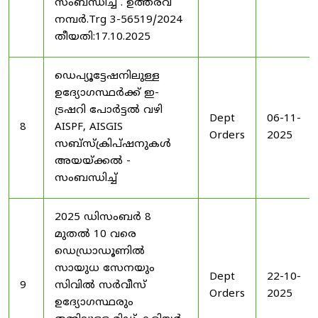
സംബന്ധിച്ച് . ഉത്തരവ്
നമ്പർ.Trg 3-56519/2024
തീയതി:17.10.2025
ഡെപ്യൂട്ടേഷനിലുള്ള
ഉദ്യോഗസ്ഥർക്ക് ഇ-
ട്രഷറി പോർട്ടൽ വഴി
Dept
06-11-
8
AISPF, AISGIS
Orders
2025
സബ്‌സ്‌ക്രിപ്‌ഷനുകൾ
അയയ്ക്കൽ -
സംബന്ധിച്ച്
2025 ഡിസംബർ 8
മുതൽ 10 വരെ
ഡെഡ്രാഡൂണിൽ
സായുധ സേനയും
Dept
22-10-
9
സിവിൽ സർവീസ്
Orders
2025
ഉദ്യോഗസ്ഥരും