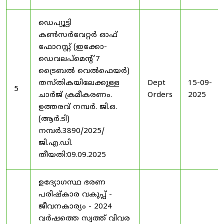
ഡെപ്യൂട്ടി
കൺസർവേറ്റർ ഓഫ്
ഫോറസ്റ്റ് (ഇക്കോ-
ഡെവലപ്മെന്റ് 7
ട്രൈബൽ വെൽഫെയർ)
തസ്തികയിലേക്കുള്ള
Dept
15-09-
5
ചാർജ് ക്രമീകരണം.
Orders
2025
ഉത്തരവ് നമ്പർ. ജി.ഒ.
(ആർ.ടി)
നമ്പർ.3890/2025/
ജി.എ.ഡി.
തീയതി:09.09.2025
ഉദ്യോഗസ്ഥ ഭരണ
പരിഷ്കാര വകുപ്പ് -
ജീവനകാര്യം - 2024
വർഷത്തെ സ്വത്ത് വിവര