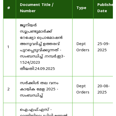
Document Title /
Published
#
Type
Number
Date
ജൂനിയർ
സൂപ്രണ്ടുമാർക്ക്
റേഷ്യോ പ്രൊമോഷൻ
അനുവദിച്ച് ഉത്തരവ്
Dept
25-09-
1
പുറപ്പെടുവിക്കുന്നത് -
Orders
2025
സംബന്ധിച്ച് .നമ്പർ.ഇ3-
1524/2023
തീയതി:24.09.2025
സർക്കിൾ തല വനം
Dept
20-08-
2
കായിക മേള 2025 -
Orders
2025
സംബന്ധിച്ച്
ഐ.എഫ്.എസ് -