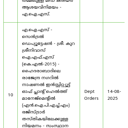
തമ്മിലുള്ള മിഡ് കരിയർ
ആശയവിനിമയം -
എ.ഐ.എസ്.
എ.ഐ.എസ് -
സെൻട്രൽ
ഡെപ്യൂട്ടേഷൻ - ശ്രീ. കുറ
ശ്രീനിവാസ്
ഐ.എഫ്.എസ്
(കെ.എൽ-2015) -
ഹൈദരാബാദിലെ
രാജേന്ദ്ര നഗറിൽ
നാഷണൽ ഇൻസ്റ്റിറ്റ്യൂട്ട്
ഓഫ് പ്ലാന്റ് ഹെൽത്ത്
Dept
14-08-
10
മാനേജ്‌മെന്റിൽ
Orders
2025
(എൻ.ഐ.പി.എച്ച്.എം)
രജിസ്ട്രാർ
തസ്തികയിലേക്കുള്ള
നിയമനം - സംസ്ഥാന