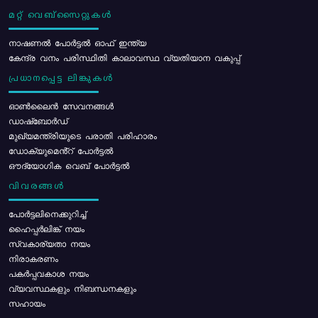
മറ്റ് വെബ്സൈറ്റുകൾ
നാഷണൽ പോർട്ടൽ ഓഫ് ഇന്ത്യ
കേന്ദ്ര വനം പരിസ്ഥിതി കാലാവസ്ഥ വ്യതിയാന വകുപ്പ്
പ്രധാനപ്പെട്ട ലിങ്കുകൾ
ഓൺലൈൻ സേവനങ്ങൾ
ഡാഷ്ബോർഡ്
മുഖ്യമന്ത്രിയുടെ പരാതി പരിഹാരം
ഡോക്യുമെൻ്റ് പോർട്ടൽ
ഔദ്യോഗിക വെബ് പോർട്ടൽ
വിവരങ്ങൾ
പോര്‍ട്ടലിനെക്കുറിച്ച്
ഹൈപ്പർലിങ്ക് നയം
സ്വകാര്യതാ നയം
നിരാകരണം
പകർപ്പവകാശ നയം
വ്യവസ്ഥകളും നിബന്ധനകളും
സഹായം