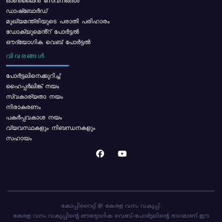
ഓൺലൈൻ സേവനങ്ങൾ
ഡാഷ്ബോർഡ്
മുഖ്യമന്ത്രിയുടെ പരാതി പരിഹാരം
ഡോക്യുമെൻ്റ് പോർട്ടൽ
ഔദ്യോഗിക വെബ് പോർട്ടൽ
വിവരങ്ങൾ
പോര്‍ട്ടലിനെക്കുറിച്ച്
ഹൈപ്പർലിങ്ക് നയം
സ്വകാര്യതാ നയം
നിരാകരണം
പകർപ്പവകാശ നയം
വ്യവസ്ഥകളും നിബന്ധനകളും
സഹായം
കോപ്പിറൈറ്റ് @ കേരള വനം വകുപ്പ്.
കേരള വനം വകുപ്പിന്റെ ഔദ്യോഗിക വെബ്-പോർട്ടലിന്റെ ഭാഗമാണ് ഈ