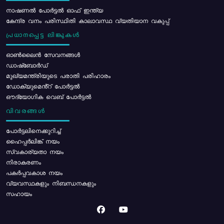
നാഷണൽ പോർട്ടൽ ഓഫ് ഇന്ത്യ
കേന്ദ്ര വനം പരിസ്ഥിതി കാലാവസ്ഥ വ്യതിയാന വകുപ്പ്
പ്രധാനപ്പെട്ട ലിങ്കുകൾ
ഓൺലൈൻ സേവനങ്ങൾ
ഡാഷ്ബോർഡ്
മുഖ്യമന്ത്രിയുടെ പരാതി പരിഹാരം
ഡോക്യുമെൻ്റ് പോർട്ടൽ
ഔദ്യോഗിക വെബ് പോർട്ടൽ
വിവരങ്ങൾ
പോര്‍ട്ടലിനെക്കുറിച്ച്
ഹൈപ്പർലിങ്ക് നയം
സ്വകാര്യതാ നയം
നിരാകരണം
പകർപ്പവകാശ നയം
വ്യവസ്ഥകളും നിബന്ധനകളും
സഹായം