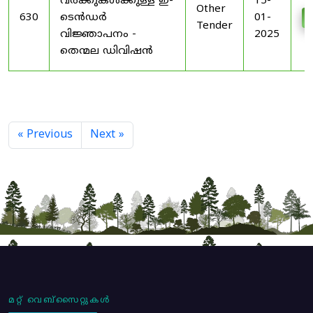
വർക്കുകൾക്കുള്ള ഇ-
15-
Other
630
ടെൻഡർ
01-
Tender
വിജ്ഞാപനം -
2025
തെന്മല ഡിവിഷൻ
« Previous
Next »
മറ്റ് വെബ്സൈറ്റുകൾ