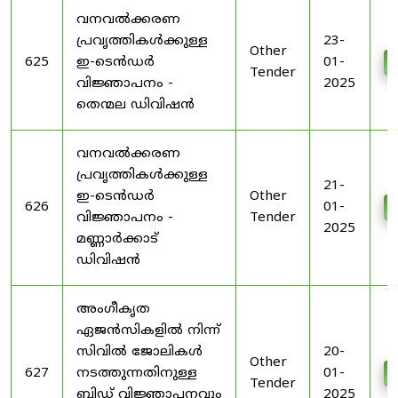
വനവൽക്കരണ
പ്രവൃത്തികൾക്കുള്ള
23-
Other
625
ഇ-ടെൻഡർ
01-
Tender
വിജ്ഞാപനം -
2025
തെന്മല ഡിവിഷൻ
വനവൽക്കരണ
പ്രവൃത്തികൾക്കുള്ള
21-
ഇ-ടെൻഡർ
Other
626
01-
വിജ്ഞാപനം -
Tender
2025
മണ്ണാർക്കാട്
ഡിവിഷൻ
അംഗീകൃത
ഏജൻസികളിൽ നിന്ന്
സിവിൽ ജോലികൾ
20-
Other
627
നടത്തുന്നതിനുള്ള
01-
Tender
ബിഡ് വിജ്ഞാപനവും
2025