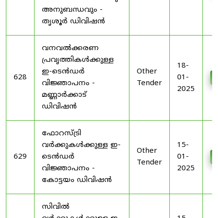
അനുബന്ധവും -
തൃശൂർ ഡിവിഷൻ
വനവൽക്കരണ
പ്രവൃത്തികൾക്കുള്ള
18-
ഇ-ടെൻഡർ
Other
628
01-
വിജ്ഞാപനം -
Tender
2025
മണ്ണാർക്കാട്
ഡിവിഷൻ
ഫോറസ്ട്രി
വർക്കുകൾക്കുള്ള ഇ-
15-
Other
629
ടെൻഡർ
01-
Tender
വിജ്ഞാപനം -
2025
കോട്ടയം ഡിവിഷൻ
സിവിൽ