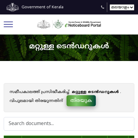
Government of Kerala
മറ്റുള്ള ടെൻഡറുകൾ
സമീപകാലത്ത് പ്രസിദ്ധീകരിച്ച്
മറ്റുള്ള ടെൻഡറുകൾ
.
തിരയുക
വിപുലമായി തിരയുന്നതിന്