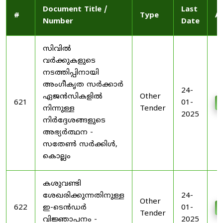
Document Title /
Last
#
Type
A
Number
Date
സിവിൽ
വർക്കുകളുടെ
നടത്തിപ്പിനായി
അംഗീകൃത സർക്കാർ
24-
ഏജൻസികളിൽ
Other
621
01-
നിന്നുള്ള
Tender
2025
നിർദ്ദേശങ്ങളുടെ
അഭ്യർത്ഥന -
സതേൺ സർക്കിൾ,
കൊല്ലം
കശുവണ്ടി
ശേഖരിക്കുന്നതിനുള്ള
24-
Other
622
ഇ-ടെൻഡർ
01-
Tender
വിജ്ഞാപനം -
2025