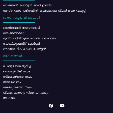
നാഷണൽ പോർട്ടൽ ഓഫ് ഇന്ത്യ
കേന്ദ്ര വനം പരിസ്ഥിതി കാലാവസ്ഥ വ്യതിയാന വകുപ്പ്
പ്രധാനപ്പെട്ട ലിങ്കുകൾ
ഓൺലൈൻ സേവനങ്ങൾ
ഡാഷ്ബോർഡ്
മുഖ്യമന്ത്രിയുടെ പരാതി പരിഹാരം
ഡോക്യുമെൻ്റ് പോർട്ടൽ
ഔദ്യോഗിക വെബ് പോർട്ടൽ
വിവരങ്ങൾ
പോര്‍ട്ടലിനെക്കുറിച്ച്
ഹൈപ്പർലിങ്ക് നയം
സ്വകാര്യതാ നയം
നിരാകരണം
പകർപ്പവകാശ നയം
വ്യവസ്ഥകളും നിബന്ധനകളും
സഹായം