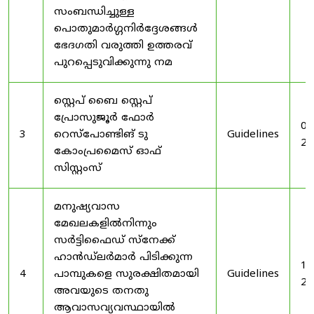
സംബന്ധിച്ചുള്ള
പൊതുമാർഗ്ഗനിർദ്ദേശങ്ങൾ
ഭേദഗതി വരുത്തി ഉത്തരവ്
പുറപ്പെടുവിക്കുന്നു നമ
സ്റ്റെപ് ബൈ സ്റ്റെപ്
പ്രോസുജൂർ ഫോർ
03
3
റെസ്‌പോണ്ടിങ് ടു
Guidelines
20
കോംപ്രമൈസ് ഓഫ്
സിസ്റ്റംസ്
മനുഷ്യവാസ
മേഖലകളിൽനിന്നും
സർട്ടിഫൈഡ് സ്നേക്ക്
ഹാൻഡ്‌ലർമാർ പിടിക്കുന്ന
19
4
പാമ്പുകളെ സുരക്ഷിതമായി
Guidelines
20
അവയുടെ തനതു
ആവാസവ്യവസ്ഥായിൽ