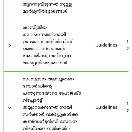
തുറന്നുവിടുന്നതിനുള്ള
മാർഗ്ഗനിർദ്ദേശങ്ങൾ
ശാസ്ത്രീയ
ഗവേഷണത്തിനായി
വനമേഖലകളിൽ നിന്ന്
19
5
Guidelines
ജൈവവസ്തുക്കൾ
20
ശേഖരിക്കുന്നതിനുള്ള
മാർഗ്ഗനിർദ്ദേശങ്ങൾ
സംസ്ഥാന ആസൂത്രണ
ബോർഡിൻ്റെ
പിന്തുണയോടെ പ്രോജക്ട്
റിപ്പോർട്ട്
19
6
തയ്യാറാക്കുന്നതിനായി
Guidelines
20
സർക്കാർ വകുപ്പുകൾക്ക്
കൺസൾട്ടൻസി സേവന
വിദഗ്ധരെ നൽകൽ -