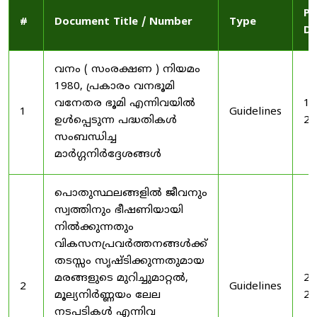
Pu
#
Document Title / Number
Type
Da
വനം ( സംരക്ഷണ ) നിയമം
1980, പ്രകാരം വനഭൂമി
വനേതര ഭൂമി എന്നിവയിൽ
19
1
Guidelines
ഉൾപ്പെടുന്ന പദ്ധതികൾ
20
സംബന്ധിച്ച
മാർഗ്ഗനിർദ്ദേശങ്ങൾ
പൊതുസ്ഥലങ്ങളിൽ ജീവനും
സ്വത്തിനും ഭീഷണിയായി
നിൽക്കുന്നതും
വികസനപ്രവർത്തനങ്ങൾക്ക്
തടസ്സം സൃഷ്ടിക്കുന്നതുമായ
മരങ്ങളുടെ മുറിച്ചുമാറ്റൽ,
20
2
Guidelines
മൂല്യനിർണ്ണയം ലേല
20
നടപടികൾ എന്നിവ