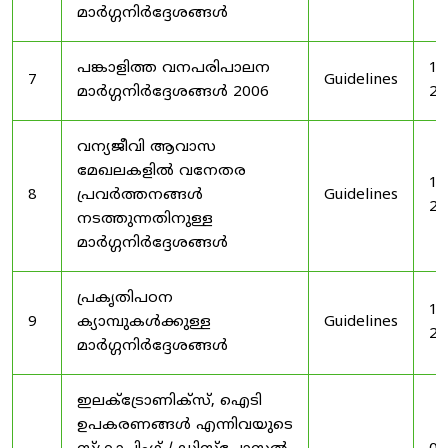
മാർഗ്ഗനിർദ്ദേശങ്ങൾ
പങ്കാളിത്ത വനപരിപാലന
19
7
Guidelines
മാർഗ്ഗനിർദ്ദേശങ്ങൾ 2006
20
വന്യജീവി ആവാസ
മേഖലകളിൽ വനേതര
19
8
പ്രവർത്തനങ്ങൾ
Guidelines
20
നടത്തുന്നതിനുള്ള
മാർഗ്ഗനിർദ്ദേശങ്ങൾ
പ്രകൃതിപഠന
19
9
ക്യാമ്പുകൾക്കുള്ള
Guidelines
20
മാർഗ്ഗനിർദ്ദേശങ്ങൾ
ഇലക്‌ട്രോണിക്‌സ്, ഐടി
ഉപകരണങ്ങൾ എന്നിവയുടെ