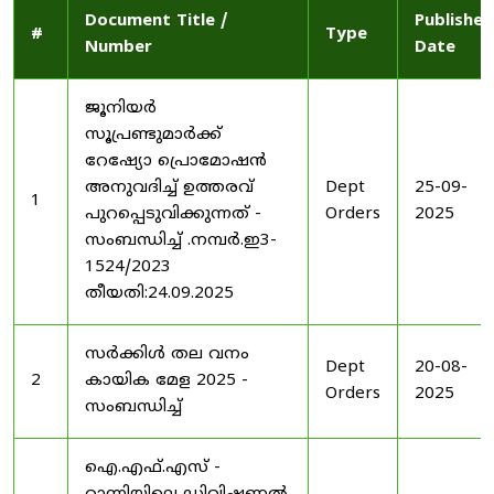
Document Title /
Published
#
Type
Number
Date
ജൂനിയർ
സൂപ്രണ്ടുമാർക്ക്
റേഷ്യോ പ്രൊമോഷൻ
അനുവദിച്ച് ഉത്തരവ്
Dept
25-09-
1
പുറപ്പെടുവിക്കുന്നത് -
Orders
2025
സംബന്ധിച്ച് .നമ്പർ.ഇ3-
1524/2023
തീയതി:24.09.2025
സർക്കിൾ തല വനം
Dept
20-08-
2
കായിക മേള 2025 -
Orders
2025
സംബന്ധിച്ച്
ഐ.എഫ്.എസ് -