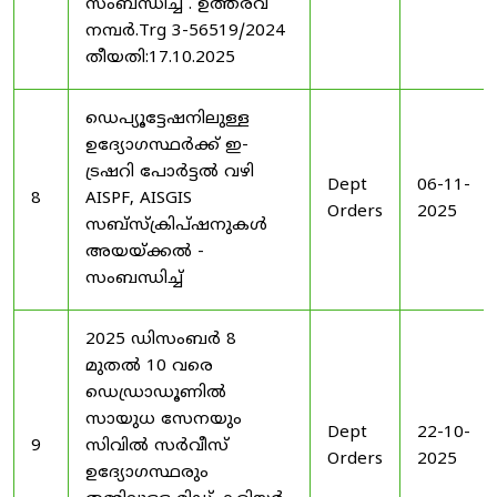
സംബന്ധിച്ച് . ഉത്തരവ്
നമ്പർ.Trg 3-56519/2024
തീയതി:17.10.2025
ഡെപ്യൂട്ടേഷനിലുള്ള
ഉദ്യോഗസ്ഥർക്ക് ഇ-
ട്രഷറി പോർട്ടൽ വഴി
Dept
06-11-
8
AISPF, AISGIS
Orders
2025
സബ്‌സ്‌ക്രിപ്‌ഷനുകൾ
അയയ്ക്കൽ -
സംബന്ധിച്ച്
2025 ഡിസംബർ 8
മുതൽ 10 വരെ
ഡെഡ്രാഡൂണിൽ
സായുധ സേനയും
Dept
22-10-
9
സിവിൽ സർവീസ്
Orders
2025
ഉദ്യോഗസ്ഥരും