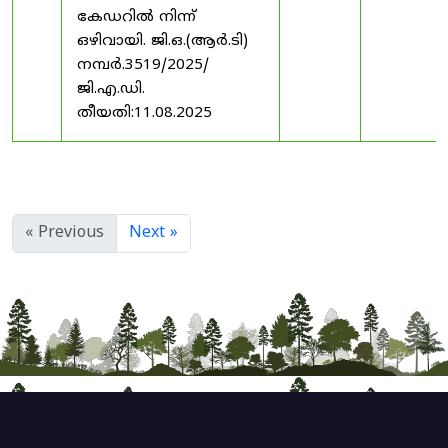
കേഡറിൽ നിന്ന്
ഒഴിവായി. ജി.ഒ.(ആർ.ടി)
നമ്പർ.3519/2025/
ജി.എ.ഡി.
തീയതി:11.08.2025
« Previous
Next »