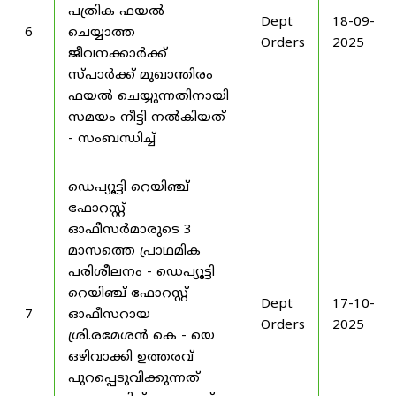
പത്രിക ഫയൽ
Dept
18-09-
6
ചെയ്യാത്ത
Orders
2025
ജീവനക്കാർക്ക്
സ്പാർക്ക് മുഖാന്തിരം
ഫയൽ ചെയ്യുന്നതിനായി
സമയം നീട്ടി നൽകിയത്
- സംബന്ധിച്ച്
ഡെപ്യൂട്ടി റെയിഞ്ച്
ഫോറസ്റ്റ്
ഓഫീസർമാരുടെ 3
മാസത്തെ പ്രാഥമിക
പരിശീലനം - ഡെപ്യൂട്ടി
റെയിഞ്ച് ഫോറസ്റ്റ്
Dept
17-10-
7
ഓഫീസറായ
Orders
2025
ശ്രി.രമേശൻ കെ - യെ
ഒഴിവാക്കി ഉത്തരവ്
പുറപ്പെടുവിക്കുന്നത്