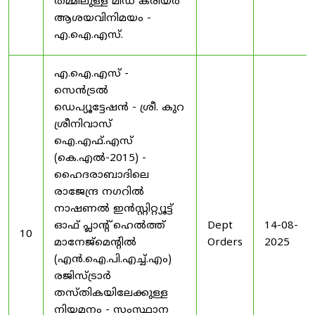
തമ്മിലുള്ള മിഡ് കരിയർ
ആശയവിനിമയം -
എ.ഐ.എസ്.
എ.ഐ.എസ് -
സെൻട്രൽ
ഡെപ്യൂട്ടേഷൻ - ശ്രീ. കുറ
ശ്രീനിവാസ്
ഐ.എഫ്.എസ്
(കെ.എൽ-2015) -
ഹൈദരാബാദിലെ
രാജേന്ദ്ര നഗറിൽ
നാഷണൽ ഇൻസ്റ്റിറ്റ്യൂട്ട്
ഓഫ് പ്ലാന്റ് ഹെൽത്ത്
Dept
14-08-
10
മാനേജ്‌മെന്റിൽ
Orders
2025
(എൻ.ഐ.പി.എച്ച്.എം)
രജിസ്ട്രാർ
തസ്തികയിലേക്കുള്ള
നിയമനം - സംസ്ഥാന