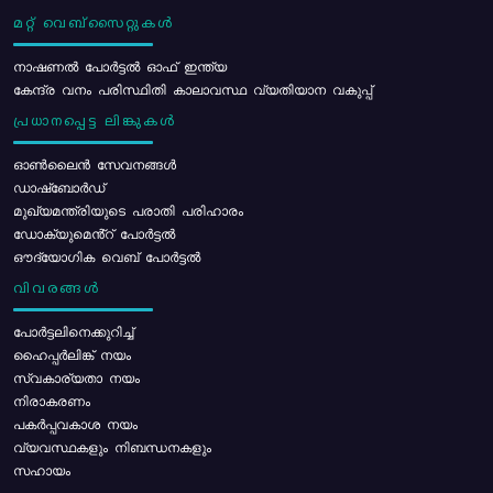
മറ്റ് വെബ്സൈറ്റുകൾ
നാഷണൽ പോർട്ടൽ ഓഫ് ഇന്ത്യ
കേന്ദ്ര വനം പരിസ്ഥിതി കാലാവസ്ഥ വ്യതിയാന വകുപ്പ്
പ്രധാനപ്പെട്ട ലിങ്കുകൾ
ഓൺലൈൻ സേവനങ്ങൾ
ഡാഷ്ബോർഡ്
മുഖ്യമന്ത്രിയുടെ പരാതി പരിഹാരം
ഡോക്യുമെൻ്റ് പോർട്ടൽ
ഔദ്യോഗിക വെബ് പോർട്ടൽ
വിവരങ്ങൾ
പോര്‍ട്ടലിനെക്കുറിച്ച്
ഹൈപ്പർലിങ്ക് നയം
സ്വകാര്യതാ നയം
നിരാകരണം
പകർപ്പവകാശ നയം
വ്യവസ്ഥകളും നിബന്ധനകളും
സഹായം