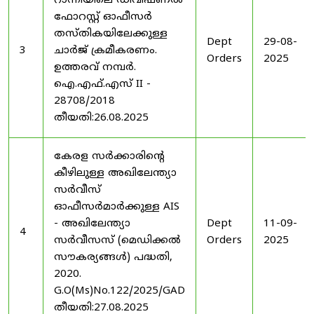
റാന്നിയിലെ ഡിവിഷണൽ
ഫോറസ്റ്റ് ഓഫീസർ
തസ്തികയിലേക്കുള്ള
Dept
29-08-
3
ചാർജ് ക്രമീകരണം.
Orders
2025
ഉത്തരവ് നമ്പർ.
ഐ.എഫ്.എസ് II -
28708/2018
തീയതി:26.08.2025
കേരള സർക്കാരിന്റെ
കീഴിലുള്ള അഖിലേന്ത്യാ
സർവീസ്
ഓഫീസർമാർക്കുള്ള AIS
- അഖിലേന്ത്യാ
Dept
11-09-
4
സർവീസസ് (മെഡിക്കൽ
Orders
2025
സൗകര്യങ്ങൾ) പദ്ധതി,
2020.
G.O(Ms)No.122/2025/GAD
തീയതി:27.08.2025