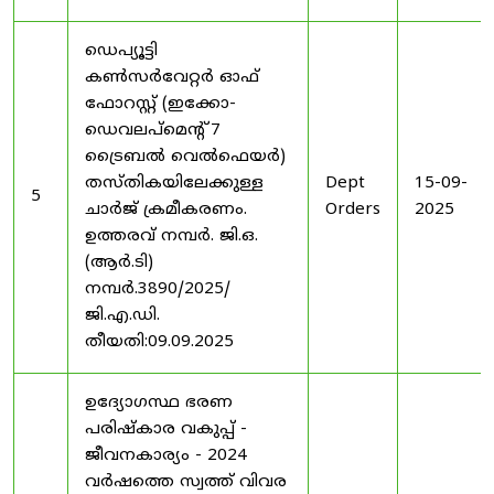
ഡെപ്യൂട്ടി
കൺസർവേറ്റർ ഓഫ്
ഫോറസ്റ്റ് (ഇക്കോ-
ഡെവലപ്മെന്റ് 7
ട്രൈബൽ വെൽഫെയർ)
തസ്തികയിലേക്കുള്ള
Dept
15-09-
5
ചാർജ് ക്രമീകരണം.
Orders
2025
ഉത്തരവ് നമ്പർ. ജി.ഒ.
(ആർ.ടി)
നമ്പർ.3890/2025/
ജി.എ.ഡി.
തീയതി:09.09.2025
ഉദ്യോഗസ്ഥ ഭരണ
പരിഷ്കാര വകുപ്പ് -
ജീവനകാര്യം - 2024
വർഷത്തെ സ്വത്ത് വിവര