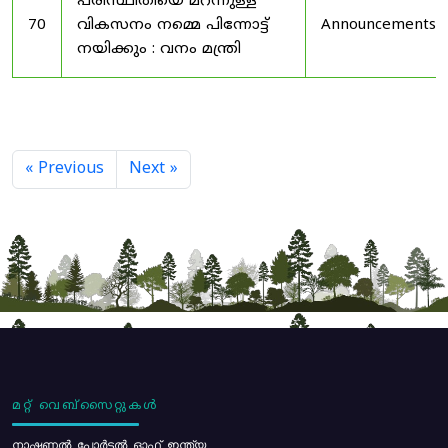
പരിസ്ഥിതിയെ മറന്നുള്ള
70
വികസനം നമ്മെ പിന്നോട്ട്
Announcements
നയിക്കും : വനം മന്ത്രി
« Previous
Next »
മറ്റ് വെബ്സൈറ്റുകൾ
നാഷണൽ പോർട്ടൽ ഓഫ് ഇന്ത്യ