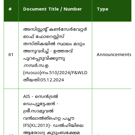
#
Document Title / Number
Type
അസിസ്റ്റന്റ് കൺസേർവേറ്റർ
ഓഫ് ഫോറെസ്റ്റ്സ്
തസ്തികയിൽ സ്ഥലം മാറ്റം
അനുവദിച്ച് - ഉത്തരവ്
61
Announcements
പുറപ്പെടുവിക്കുന്നു
.നമ്പർ.സ.ഉ.
(സാധാ)നം.510/2024/F&WLD
തീയതി:05.12.2024
AIS - സെൻട്രൽ
ഡെപ്യൂട്ടേഷൻ -
ശ്രീ.സാമുവൽ
വൻലാൽങ്‌ഹെറ്റ പച്ചൗ
IFS(KL:2013)- ഡൽഹിയിലെ
ആരോഗ്യ കുടുംബക്ഷേമ