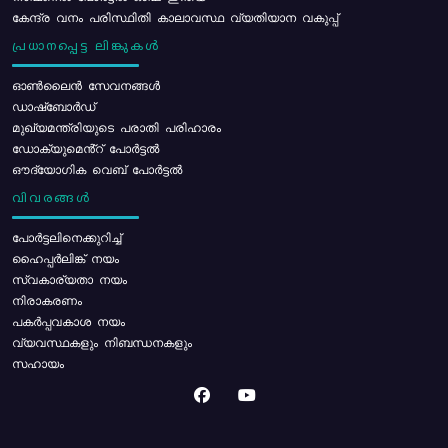
കേന്ദ്ര വനം പരിസ്ഥിതി കാലാവസ്ഥ വ്യതിയാന വകുപ്പ്
പ്രധാനപ്പെട്ട ലിങ്കുകൾ
ഓൺലൈൻ സേവനങ്ങൾ
ഡാഷ്ബോർഡ്
മുഖ്യമന്ത്രിയുടെ പരാതി പരിഹാരം
ഡോക്യുമെൻ്റ് പോർട്ടൽ
ഔദ്യോഗിക വെബ് പോർട്ടൽ
വിവരങ്ങൾ
പോര്‍ട്ടലിനെക്കുറിച്ച്
ഹൈപ്പർലിങ്ക് നയം
സ്വകാര്യതാ നയം
നിരാകരണം
പകർപ്പവകാശ നയം
വ്യവസ്ഥകളും നിബന്ധനകളും
സഹായം