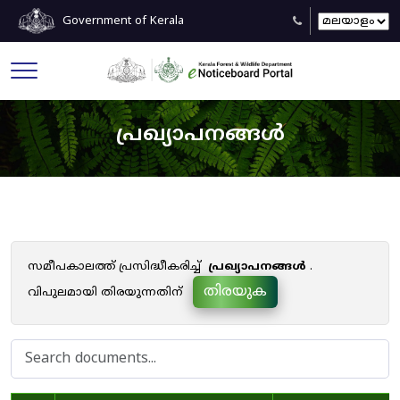
Government of Kerala
പ്രഖ്യാപനങ്ങൾ
സമീപകാലത്ത് പ്രസിദ്ധീകരിച്ച്
പ്രഖ്യാപനങ്ങൾ
.
തിരയുക
വിപുലമായി തിരയുന്നതിന്