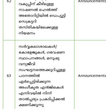
62
Announcements
വകുപ്പിന് കീഴിലുള്ള
നാഷണൽ ഹെൽത്ത്
അതോറിറ്റിയിൽ ഡെപ്യൂട്ടി
സെക്രട്ടറി
തസ്തികയിലേക്കുള്ള
നിയമനം
സർവ്വകലാശാലകൾ/
കോളേജുകൾ, ഗവേഷണ
സ്ഥാപനങ്ങൾ, മനുഷ്യ
വന്യജീവി
സംഘട്ടനത്തെക്കുറിച്ചുള്ള
63
പഠനത്തിൽ
Announcements
ഏർപ്പെട്ടിരിക്കുന്ന
അംഗീകൃത എൻജിഒകൾ
എന്നിവയിൽ നിന്ന്
താൽപ്പര്യം പ്രകടിപ്പിക്കൽ
ക്ഷണിക്കുന്നു