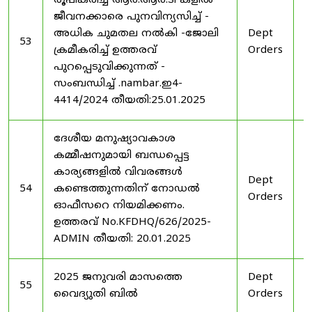
രൂപീകരിച്ച ആർ.ആർ.ടി കളിൽ
ജീവനക്കാരെ പുനവിന്യസിച്ച് -
അധിക ചുമതല നൽകി -ജോലി
Dept
2
53
ക്രമീകരിച്ച് ഉത്തരവ്
Orders
2
പുറപ്പെടുവിക്കുന്നത് -
സംബന്ധിച്ച് .nambar.ഇ4-
4414/2024 തീയതി:25.01.2025
ദേശീയ മനുഷ്യാവകാശ
കമ്മീഷനുമായി ബന്ധപ്പെട്ട
കാര്യങ്ങളിൽ വിവരങ്ങൾ
Dept
2
54
കണ്ടെത്തുന്നതിന് നോഡൽ
Orders
2
ഓഫീസറെ നിയമിക്കണം.
ഉത്തരവ് No.KFDHQ/626/2025-
ADMIN തീയതി: 20.01.2025
2025 ജനുവരി മാസത്തെ
Dept
1
55
വൈദ്യുതി ബിൽ
Orders
2