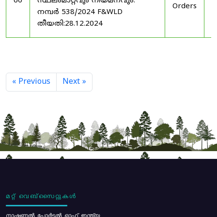
60
സ്ഥലംമാറ്റവും നിയമനവും.
Orders
2
നമ്പർ 538/2024 F&WLD
തീയതി:28.12.2024
« Previous
Next »
മറ്റ് വെബ്സൈറ്റുകൾ
നാഷണൽ പോർട്ടൽ ഓഫ് ഇന്ത്യ