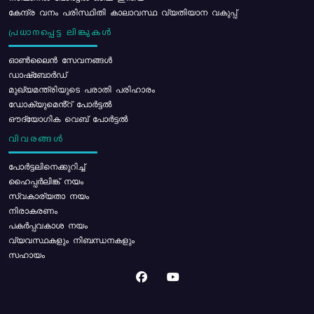
കേന്ദ്ര വനം പരിസ്ഥിതി കാലാവസ്ഥ വ്യതിയാന വകുപ്പ്
പ്രധാനപ്പെട്ട ലിങ്കുകൾ
ഓൺലൈൻ സേവനങ്ങൾ
ഡാഷ്ബോർഡ്
മുഖ്യമന്ത്രിയുടെ പരാതി പരിഹാരം
ഡോക്യുമെൻ്റ് പോർട്ടൽ
ഔദ്യോഗിക വെബ് പോർട്ടൽ
വിവരങ്ങൾ
പോര്‍ട്ടലിനെക്കുറിച്ച്
ഹൈപ്പർലിങ്ക് നയം
സ്വകാര്യതാ നയം
നിരാകരണം
പകർപ്പവകാശ നയം
വ്യവസ്ഥകളും നിബന്ധനകളും
സഹായം