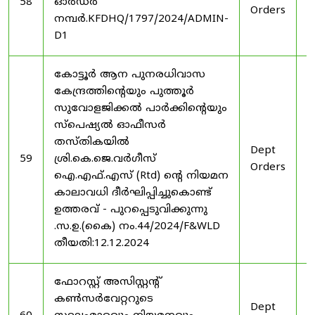
58
ഓർഡർ
Orders
2
നമ്പർ.KFDHQ/1797/2024/ADMIN-
D1
കോട്ടൂർ ആന പുനരധിവാസ
കേന്ദ്രത്തിന്റെയും പുത്തൂർ
സുവോളജിക്കൽ പാർക്കിന്റെയും
സ്പെഷ്യൽ ഓഫീസർ
തസ്തികയിൽ
Dept
3
59
ശ്രി.കെ.ജെ.വർഗീസ്
Orders
2
ഐ.എഫ്.എസ് (Rtd) ന്റെ നിയമന
കാലാവധി ദീർഘിപ്പിച്ചുകൊണ്ട്
ഉത്തരവ് - പുറപ്പെടുവിക്കുന്നു
.സ.ഉ.(കൈ) നം.44/2024/F&WLD
തീയതി:12.12.2024
ഫോറസ്റ്റ് അസിസ്റ്റൻ്റ്
കൺസർവേറ്ററുടെ
Dept
3