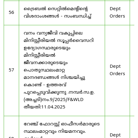
ട്രൈബൽ സെറ്റിൽമെൻ്റിൻ്റെ
Dept
1
56
വിശദാംശങ്ങൾ - സംബന്ധിച്ച്
Orders
2
വനം വന്യജീവി വകുപ്പിലെ
മിനിസ്റ്റീരിയൽ സൂപ്പർവൈസറി
ഉദ്യോഗസ്ഥരുടെയും
മിനിസ്റ്റീരിയൽ
ജീവനക്കാരുടെയും
Dept
1
57
പൊതുസ്ഥലംമാറ്റ
Orders
2
മാനദണ്ഡങ്ങൾ നിശ്ചയിച്ചു
കൊണ്ട് - ഉത്തരവ്
പുറപ്പെടുവിക്കുന്നു .നമ്പർ.സ.ഉ.
(അച്ചടി)നം.9/2025/F&WLD
തീയതി:11.04.2025
റേഞ്ച് ഫോറസ്റ്റ് ഓഫീസർമാരുടെ
സ്ഥലംമാറ്റവും നിയമനവും.
Dept
3