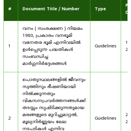
Pu
#
Document Title / Number
Type
Da
വനം ( സംരക്ഷണ ) നിയമം
1980, പ്രകാരം വനഭൂമി
വനേതര ഭൂമി എന്നിവയിൽ
19
1
Guidelines
ഉൾപ്പെടുന്ന പദ്ധതികൾ
20
സംബന്ധിച്ച
മാർഗ്ഗനിർദ്ദേശങ്ങൾ
പൊതുസ്ഥലങ്ങളിൽ ജീവനും
സ്വത്തിനും ഭീഷണിയായി
നിൽക്കുന്നതും
വികസനപ്രവർത്തനങ്ങൾക്ക്
തടസ്സം സൃഷ്ടിക്കുന്നതുമായ
മരങ്ങളുടെ മുറിച്ചുമാറ്റൽ,
20
2
Guidelines
മൂല്യനിർണ്ണയം ലേല
20
നടപടികൾ എന്നിവ