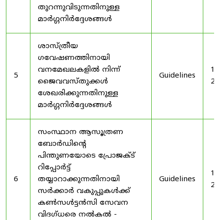
തുറന്നുവിടുന്നതിനുള്ള
മാർഗ്ഗനിർദ്ദേശങ്ങൾ
ശാസ്ത്രീയ
ഗവേഷണത്തിനായി
വനമേഖലകളിൽ നിന്ന്
19
5
Guidelines
ജൈവവസ്തുക്കൾ
20
ശേഖരിക്കുന്നതിനുള്ള
മാർഗ്ഗനിർദ്ദേശങ്ങൾ
സംസ്ഥാന ആസൂത്രണ
ബോർഡിൻ്റെ
പിന്തുണയോടെ പ്രോജക്ട്
റിപ്പോർട്ട്
19
6
തയ്യാറാക്കുന്നതിനായി
Guidelines
20
സർക്കാർ വകുപ്പുകൾക്ക്
കൺസൾട്ടൻസി സേവന
വിദഗ്ധരെ നൽകൽ -