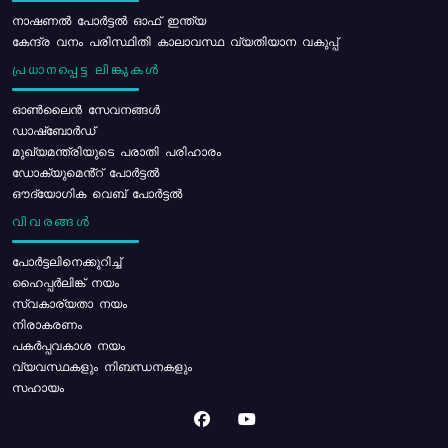
നാഷണൽ പോർട്ടൽ ഓഫ് ഇന്ത്യ
കേന്ദ്ര വനം പരിസ്ഥിതി കാലാവസ്ഥ വ്യതിയാന വകുപ്പ്
പ്രധാനപ്പെട്ട ലിങ്കുകൾ
ഓൺലൈൻ സേവനങ്ങൾ
ഡാഷ്ബോർഡ്
മുഖ്യമന്ത്രിയുടെ പരാതി പരിഹാരം
ഡോക്യുമെൻ്റ് പോർട്ടൽ
ഔദ്യോഗിക വെബ് പോർട്ടൽ
വിവരങ്ങൾ
പോര്‍ട്ടലിനെക്കുറിച്ച്
ഹൈപ്പർലിങ്ക് നയം
സ്വകാര്യതാ നയം
നിരാകരണം
പകർപ്പവകാശ നയം
വ്യവസ്ഥകളും നിബന്ധനകളും
സഹായം