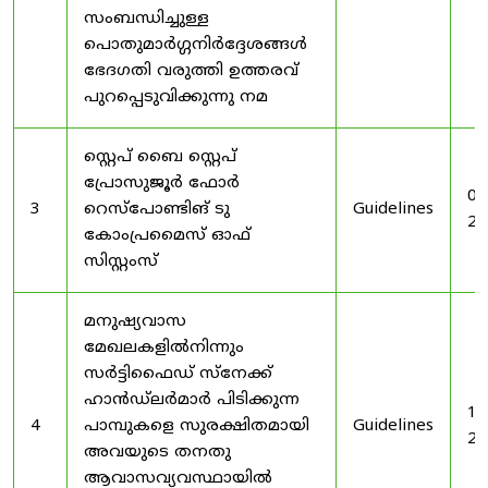
സംബന്ധിച്ചുള്ള
പൊതുമാർഗ്ഗനിർദ്ദേശങ്ങൾ
ഭേദഗതി വരുത്തി ഉത്തരവ്
പുറപ്പെടുവിക്കുന്നു നമ
സ്റ്റെപ് ബൈ സ്റ്റെപ്
പ്രോസുജൂർ ഫോർ
03
3
റെസ്‌പോണ്ടിങ് ടു
Guidelines
20
കോംപ്രമൈസ് ഓഫ്
സിസ്റ്റംസ്
മനുഷ്യവാസ
മേഖലകളിൽനിന്നും
സർട്ടിഫൈഡ് സ്നേക്ക്
ഹാൻഡ്‌ലർമാർ പിടിക്കുന്ന
19
4
പാമ്പുകളെ സുരക്ഷിതമായി
Guidelines
20
അവയുടെ തനതു
ആവാസവ്യവസ്ഥായിൽ