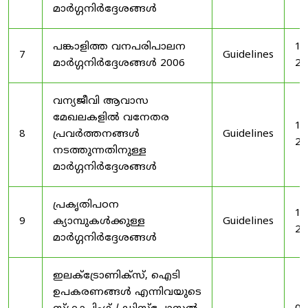
മാർഗ്ഗനിർദ്ദേശങ്ങൾ
പങ്കാളിത്ത വനപരിപാലന
19
7
Guidelines
മാർഗ്ഗനിർദ്ദേശങ്ങൾ 2006
20
വന്യജീവി ആവാസ
മേഖലകളിൽ വനേതര
19
8
പ്രവർത്തനങ്ങൾ
Guidelines
20
നടത്തുന്നതിനുള്ള
മാർഗ്ഗനിർദ്ദേശങ്ങൾ
പ്രകൃതിപഠന
19
9
ക്യാമ്പുകൾക്കുള്ള
Guidelines
20
മാർഗ്ഗനിർദ്ദേശങ്ങൾ
ഇലക്‌ട്രോണിക്‌സ്, ഐടി
ഉപകരണങ്ങൾ എന്നിവയുടെ