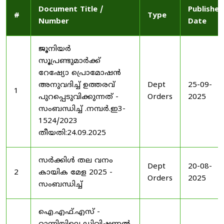
Document Title /
Published
#
Type
Number
Date
ജൂനിയർ
സൂപ്രണ്ടുമാർക്ക്
റേഷ്യോ പ്രൊമോഷൻ
അനുവദിച്ച് ഉത്തരവ്
Dept
25-09-
1
പുറപ്പെടുവിക്കുന്നത് -
Orders
2025
സംബന്ധിച്ച് .നമ്പർ.ഇ3-
1524/2023
തീയതി:24.09.2025
സർക്കിൾ തല വനം
Dept
20-08-
2
കായിക മേള 2025 -
Orders
2025
സംബന്ധിച്ച്
ഐ.എഫ്.എസ് -