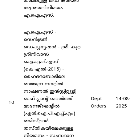
തമ്മിലുള്ള മിഡ് കരിയർ
ആശയവിനിമയം -
എ.ഐ.എസ്.
എ.ഐ.എസ് -
സെൻട്രൽ
ഡെപ്യൂട്ടേഷൻ - ശ്രീ. കുറ
ശ്രീനിവാസ്
ഐ.എഫ്.എസ്
(കെ.എൽ-2015) -
ഹൈദരാബാദിലെ
രാജേന്ദ്ര നഗറിൽ
നാഷണൽ ഇൻസ്റ്റിറ്റ്യൂട്ട്
ഓഫ് പ്ലാന്റ് ഹെൽത്ത്
Dept
14-08-
10
മാനേജ്‌മെന്റിൽ
Orders
2025
(എൻ.ഐ.പി.എച്ച്.എം)
രജിസ്ട്രാർ
തസ്തികയിലേക്കുള്ള
നിയമനം - സംസ്ഥാന