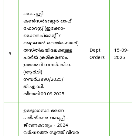
ഡെപ്യൂട്ടി
കൺസർവേറ്റർ ഓഫ്
ഫോറസ്റ്റ് (ഇക്കോ-
ഡെവലപ്മെന്റ് 7
ട്രൈബൽ വെൽഫെയർ)
തസ്തികയിലേക്കുള്ള
Dept
15-09-
5
ചാർജ് ക്രമീകരണം.
Orders
2025
ഉത്തരവ് നമ്പർ. ജി.ഒ.
(ആർ.ടി)
നമ്പർ.3890/2025/
ജി.എ.ഡി.
തീയതി:09.09.2025
ഉദ്യോഗസ്ഥ ഭരണ
പരിഷ്കാര വകുപ്പ് -
ജീവനകാര്യം - 2024
വർഷത്തെ സ്വത്ത് വിവര