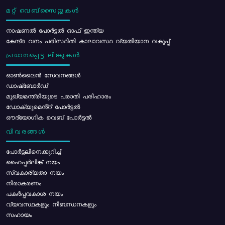
മറ്റ് വെബ്സൈറ്റുകൾ
നാഷണൽ പോർട്ടൽ ഓഫ് ഇന്ത്യ
കേന്ദ്ര വനം പരിസ്ഥിതി കാലാവസ്ഥ വ്യതിയാന വകുപ്പ്
പ്രധാനപ്പെട്ട ലിങ്കുകൾ
ഓൺലൈൻ സേവനങ്ങൾ
ഡാഷ്ബോർഡ്
മുഖ്യമന്ത്രിയുടെ പരാതി പരിഹാരം
ഡോക്യുമെൻ്റ് പോർട്ടൽ
ഔദ്യോഗിക വെബ് പോർട്ടൽ
വിവരങ്ങൾ
പോര്‍ട്ടലിനെക്കുറിച്ച്
ഹൈപ്പർലിങ്ക് നയം
സ്വകാര്യതാ നയം
നിരാകരണം
പകർപ്പവകാശ നയം
വ്യവസ്ഥകളും നിബന്ധനകളും
സഹായം