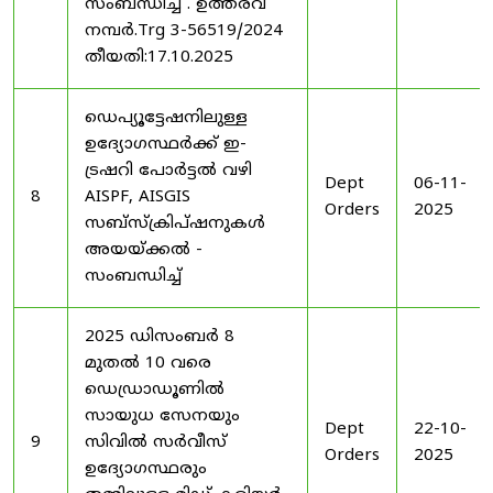
സംബന്ധിച്ച് . ഉത്തരവ്
നമ്പർ.Trg 3-56519/2024
തീയതി:17.10.2025
ഡെപ്യൂട്ടേഷനിലുള്ള
ഉദ്യോഗസ്ഥർക്ക് ഇ-
ട്രഷറി പോർട്ടൽ വഴി
Dept
06-11-
8
AISPF, AISGIS
Orders
2025
സബ്‌സ്‌ക്രിപ്‌ഷനുകൾ
അയയ്ക്കൽ -
സംബന്ധിച്ച്
2025 ഡിസംബർ 8
മുതൽ 10 വരെ
ഡെഡ്രാഡൂണിൽ
സായുധ സേനയും
Dept
22-10-
9
സിവിൽ സർവീസ്
Orders
2025
ഉദ്യോഗസ്ഥരും