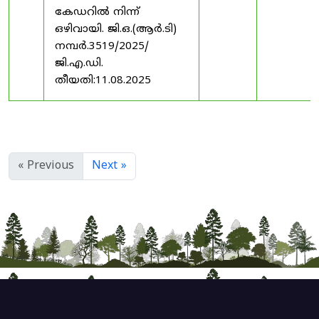
കേഡറിൽ നിന്ന്
ഒഴിവായി. ജി.ഒ.(ആർ.ടി)
നമ്പർ.3519/2025/
ജി.എ.ഡി.
തീയതി:11.08.2025
« Previous
Next »