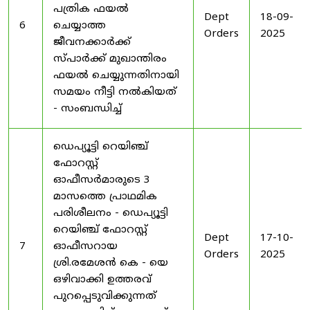
പത്രിക ഫയൽ
Dept
18-09-
6
ചെയ്യാത്ത
Orders
2025
ജീവനക്കാർക്ക്
സ്പാർക്ക് മുഖാന്തിരം
ഫയൽ ചെയ്യുന്നതിനായി
സമയം നീട്ടി നൽകിയത്
- സംബന്ധിച്ച്
ഡെപ്യൂട്ടി റെയിഞ്ച്
ഫോറസ്റ്റ്
ഓഫീസർമാരുടെ 3
മാസത്തെ പ്രാഥമിക
പരിശീലനം - ഡെപ്യൂട്ടി
റെയിഞ്ച് ഫോറസ്റ്റ്
Dept
17-10-
7
ഓഫീസറായ
Orders
2025
ശ്രി.രമേശൻ കെ - യെ
ഒഴിവാക്കി ഉത്തരവ്
പുറപ്പെടുവിക്കുന്നത്