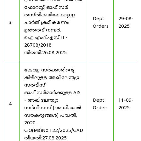
റാന്നിയിലെ ഡിവിഷണൽ
ഫോറസ്റ്റ് ഓഫീസർ
തസ്തികയിലേക്കുള്ള
Dept
29-08-
3
ചാർജ് ക്രമീകരണം.
Orders
2025
ഉത്തരവ് നമ്പർ.
ഐ.എഫ്.എസ് II -
28708/2018
തീയതി:26.08.2025
കേരള സർക്കാരിന്റെ
കീഴിലുള്ള അഖിലേന്ത്യാ
സർവീസ്
ഓഫീസർമാർക്കുള്ള AIS
- അഖിലേന്ത്യാ
Dept
11-09-
4
സർവീസസ് (മെഡിക്കൽ
Orders
2025
സൗകര്യങ്ങൾ) പദ്ധതി,
2020.
G.O(Ms)No.122/2025/GAD
തീയതി:27.08.2025