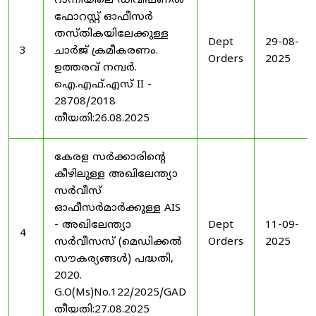
റാന്നിയിലെ ഡിവിഷണൽ
ഫോറസ്റ്റ് ഓഫീസർ
തസ്തികയിലേക്കുള്ള
Dept
29-08-
3
ചാർജ് ക്രമീകരണം.
Orders
2025
ഉത്തരവ് നമ്പർ.
ഐ.എഫ്.എസ് II -
28708/2018
തീയതി:26.08.2025
കേരള സർക്കാരിന്റെ
കീഴിലുള്ള അഖിലേന്ത്യാ
സർവീസ്
ഓഫീസർമാർക്കുള്ള AIS
- അഖിലേന്ത്യാ
Dept
11-09-
4
സർവീസസ് (മെഡിക്കൽ
Orders
2025
സൗകര്യങ്ങൾ) പദ്ധതി,
2020.
G.O(Ms)No.122/2025/GAD
തീയതി:27.08.2025