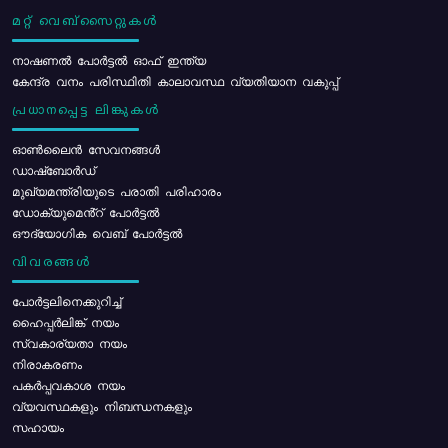
മറ്റ് വെബ്സൈറ്റുകൾ
നാഷണൽ പോർട്ടൽ ഓഫ് ഇന്ത്യ
കേന്ദ്ര വനം പരിസ്ഥിതി കാലാവസ്ഥ വ്യതിയാന വകുപ്പ്
പ്രധാനപ്പെട്ട ലിങ്കുകൾ
ഓൺലൈൻ സേവനങ്ങൾ
ഡാഷ്ബോർഡ്
മുഖ്യമന്ത്രിയുടെ പരാതി പരിഹാരം
ഡോക്യുമെൻ്റ് പോർട്ടൽ
ഔദ്യോഗിക വെബ് പോർട്ടൽ
വിവരങ്ങൾ
പോര്‍ട്ടലിനെക്കുറിച്ച്
ഹൈപ്പർലിങ്ക് നയം
സ്വകാര്യതാ നയം
നിരാകരണം
പകർപ്പവകാശ നയം
വ്യവസ്ഥകളും നിബന്ധനകളും
സഹായം