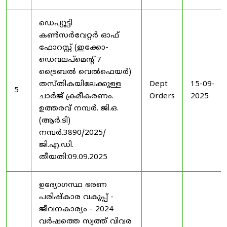
ഡെപ്യൂട്ടി
കൺസർവേറ്റർ ഓഫ്
ഫോറസ്റ്റ് (ഇക്കോ-
ഡെവലപ്മെന്റ് 7
ട്രൈബൽ വെൽഫെയർ)
തസ്തികയിലേക്കുള്ള
Dept
15-09-
5
ചാർജ് ക്രമീകരണം.
Orders
2025
ഉത്തരവ് നമ്പർ. ജി.ഒ.
(ആർ.ടി)
നമ്പർ.3890/2025/
ജി.എ.ഡി.
തീയതി:09.09.2025
ഉദ്യോഗസ്ഥ ഭരണ
പരിഷ്കാര വകുപ്പ് -
ജീവനകാര്യം - 2024
വർഷത്തെ സ്വത്ത് വിവര