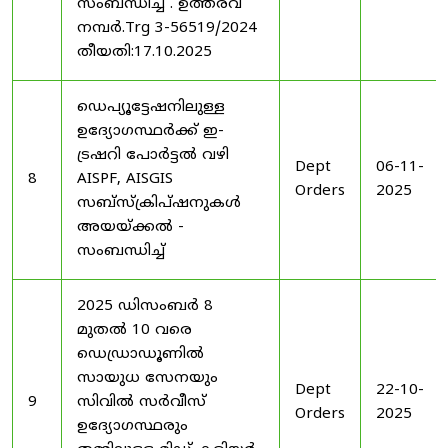
സംബന്ധിച്ച് . ഉത്തരവ്
നമ്പർ.Trg 3-56519/2024
തീയതി:17.10.2025
ഡെപ്യൂട്ടേഷനിലുള്ള
ഉദ്യോഗസ്ഥർക്ക് ഇ-
ട്രഷറി പോർട്ടൽ വഴി
Dept
06-11-
8
AISPF, AISGIS
Orders
2025
സബ്‌സ്‌ക്രിപ്‌ഷനുകൾ
അയയ്ക്കൽ -
സംബന്ധിച്ച്
2025 ഡിസംബർ 8
മുതൽ 10 വരെ
ഡെഡ്രാഡൂണിൽ
സായുധ സേനയും
Dept
22-10-
9
സിവിൽ സർവീസ്
Orders
2025
ഉദ്യോഗസ്ഥരും