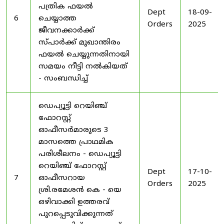
പത്രിക ഫയൽ
Dept
18-09-
6
ചെയ്യാത്ത
Orders
2025
ജീവനക്കാർക്ക്
സ്പാർക്ക് മുഖാന്തിരം
ഫയൽ ചെയ്യുന്നതിനായി
സമയം നീട്ടി നൽകിയത്
- സംബന്ധിച്ച്
ഡെപ്യൂട്ടി റെയിഞ്ച്
ഫോറസ്റ്റ്
ഓഫീസർമാരുടെ 3
മാസത്തെ പ്രാഥമിക
പരിശീലനം - ഡെപ്യൂട്ടി
റെയിഞ്ച് ഫോറസ്റ്റ്
Dept
17-10-
7
ഓഫീസറായ
Orders
2025
ശ്രി.രമേശൻ കെ - യെ
ഒഴിവാക്കി ഉത്തരവ്
പുറപ്പെടുവിക്കുന്നത്