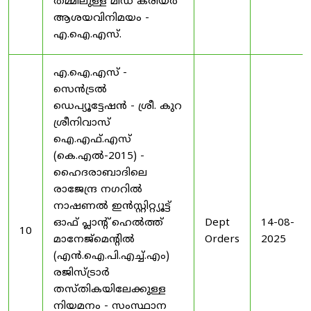
തമ്മിലുള്ള മിഡ് കരിയർ
ആശയവിനിമയം -
എ.ഐ.എസ്.
എ.ഐ.എസ് -
സെൻട്രൽ
ഡെപ്യൂട്ടേഷൻ - ശ്രീ. കുറ
ശ്രീനിവാസ്
ഐ.എഫ്.എസ്
(കെ.എൽ-2015) -
ഹൈദരാബാദിലെ
രാജേന്ദ്ര നഗറിൽ
നാഷണൽ ഇൻസ്റ്റിറ്റ്യൂട്ട്
ഓഫ് പ്ലാന്റ് ഹെൽത്ത്
Dept
14-08-
10
മാനേജ്‌മെന്റിൽ
Orders
2025
(എൻ.ഐ.പി.എച്ച്.എം)
രജിസ്ട്രാർ
തസ്തികയിലേക്കുള്ള
നിയമനം - സംസ്ഥാന