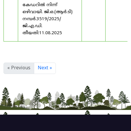
കേഡറിൽ നിന്ന്
ഒഴിവായി. ജി.ഒ.(ആർ.ടി)
നമ്പർ.3519/2025/
ജി.എ.ഡി.
തീയതി:11.08.2025
« Previous
Next »