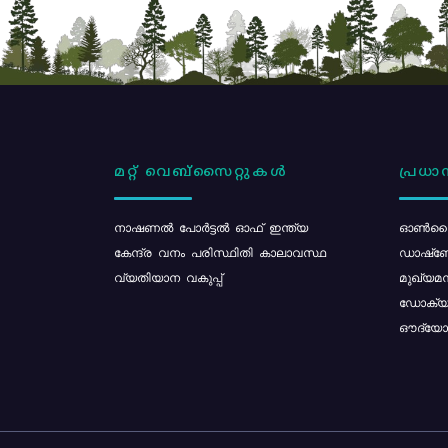
മറ്റ് വെബ്സൈറ്റുകൾ
പ്രധാന
നാഷണൽ പോർട്ടൽ ഓഫ് ഇന്ത്യ
ഓൺലൈ
കേന്ദ്ര വനം പരിസ്ഥിതി കാലാവസ്ഥ
ഡാഷ്ബ
വ്യതിയാന വകുപ്പ്
മുഖ്യമന
ഡോക്യു
ഔദ്യോഗ