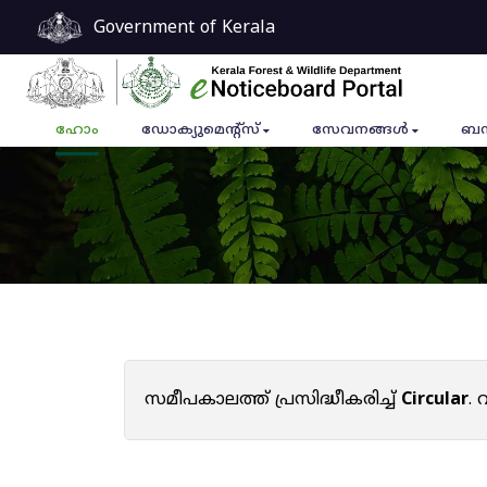
Government of Kerala
ഹോം
ഡോക്യുമെൻ്റ്സ്
സേവനങ്ങൾ
ബന
സമീപകാലത്ത് പ്രസിദ്ധീകരിച്ച്
Circular
.