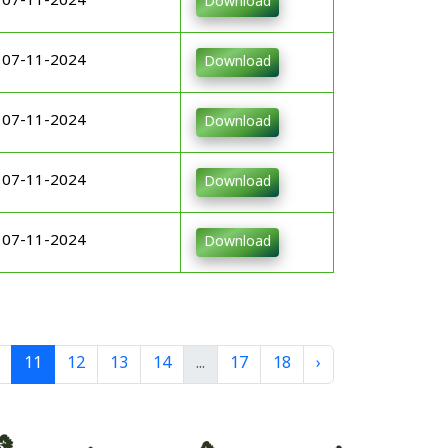
07-11-2024
Download
07-11-2024
Download
07-11-2024
Download
07-11-2024
Download
07-11-2024
Download
11
12
13
14
...
17
18
›