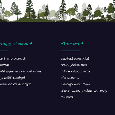
പ്പെട്ട ലിങ്കുകൾ
വിവരങ്ങൾ
ൻ സേവനങ്ങൾ
പോര്‍ട്ടലിനെക്കുറിച്ച്
ോർഡ്
ഹൈപ്പർലിങ്ക് നയം
്ത്രിയുടെ പരാതി പരിഹാരം
സ്വകാര്യതാ നയം
മെൻ്റ് പോർട്ടൽ
നിരാകരണം
ിക വെബ് പോർട്ടൽ
പകർപ്പവകാശ നയം
വ്യവസ്ഥകളും നിബന്ധനകളും
സഹായം