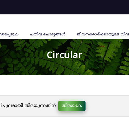
്ധപ്പെടുക
പതിവ് ചോദ്യങ്ങൾ
ജീവനക്കാര്‍ക്കായുള്ള വിവ
Circular
 വിപുലമായി തിരയുന്നതിന്
തിരയുക