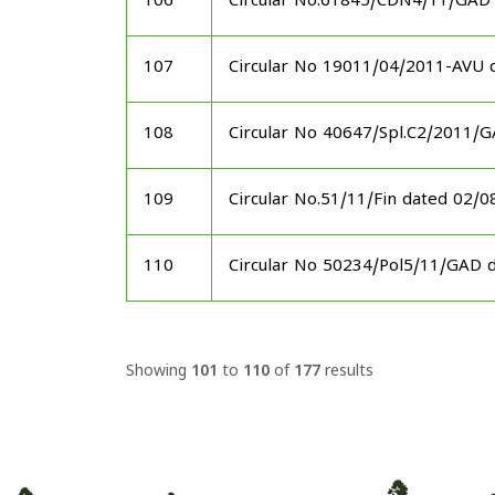
106
Circular No.61845/CDN4/11/GAD
107
Circular No 19011/04/2011-AVU 
108
Circular No 40647/Spl.C2/2011/
109
Circular No.51/11/Fin dated 02/
110
Circular No 50234/Pol5/11/GAD 
Showing
101
to
110
of
177
results