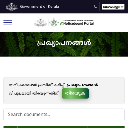
Government of Kerala
പ്രഖ്യാപനങ്ങൾ
സമീപകാലത്ത് പ്രസിദ്ധീകരിച്ച്
പ്രഖ്യാപനങ്ങൾ
.
തിരയുക
വിപുലമായി തിരയുന്നതിന്