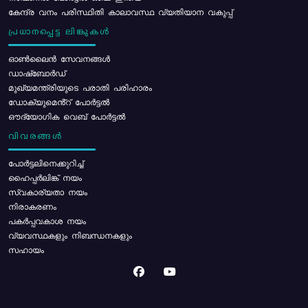
കേന്ദ്ര വനം പരിസ്ഥിതി കാലാവസ്ഥ വ്യതിയാന വകുപ്പ്
പ്രധാനപ്പെട്ട ലിങ്കുകൾ
ഓൺലൈൻ സേവനങ്ങൾ
ഡാഷ്ബോർഡ്
മുഖ്യമന്ത്രിയുടെ പരാതി പരിഹാരം
ഡോക്യുമെൻ്റ് പോർട്ടൽ
ഔദ്യോഗിക വെബ് പോർട്ടൽ
വിവരങ്ങൾ
പോര്‍ട്ടലിനെക്കുറിച്ച്
ഹൈപ്പർലിങ്ക് നയം
സ്വകാര്യതാ നയം
നിരാകരണം
പകർപ്പവകാശ നയം
വ്യവസ്ഥകളും നിബന്ധനകളും
സഹായം