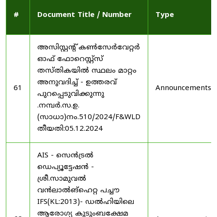
#
Document Title / Number
Type
അസിസ്റ്റന്റ് കൺസേർവേറ്റർ
ഓഫ് ഫോറെസ്റ്റ്സ്
തസ്തികയിൽ സ്ഥലം മാറ്റം
അനുവദിച്ച് - ഉത്തരവ്
61
Announcements
പുറപ്പെടുവിക്കുന്നു
.നമ്പർ.സ.ഉ.
(സാധാ)നം.510/2024/F&WLD
തീയതി:05.12.2024
AIS - സെൻട്രൽ
ഡെപ്യൂട്ടേഷൻ -
ശ്രീ.സാമുവൽ
വൻലാൽങ്‌ഹെറ്റ പച്ചൗ
IFS(KL:2013)- ഡൽഹിയിലെ
ആരോഗ്യ കുടുംബക്ഷേമ