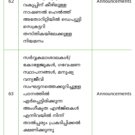
62
Announcements
വകുപ്പിന് കീഴിലുള്ള
നാഷണൽ ഹെൽത്ത്
അതോറിറ്റിയിൽ ഡെപ്യൂട്ടി
സെക്രട്ടറി
തസ്തികയിലേക്കുള്ള
നിയമനം
സർവ്വകലാശാലകൾ/
കോളേജുകൾ, ഗവേഷണ
സ്ഥാപനങ്ങൾ, മനുഷ്യ
വന്യജീവി
സംഘട്ടനത്തെക്കുറിച്ചുള്ള
63
പഠനത്തിൽ
Announcements
ഏർപ്പെട്ടിരിക്കുന്ന
അംഗീകൃത എൻജിഒകൾ
എന്നിവയിൽ നിന്ന്
താൽപ്പര്യം പ്രകടിപ്പിക്കൽ
ക്ഷണിക്കുന്നു