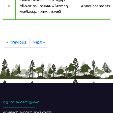
പരിസ്ഥിതിയെ മറന്നുള്ള
70
വികസനം നമ്മെ പിന്നോട്ട്
Announcements
നയിക്കും : വനം മന്ത്രി
« Previous
Next »
മറ്റ് വെബ്സൈറ്റുകൾ
നാഷണൽ പോർട്ടൽ ഓഫ് ഇന്ത്യ