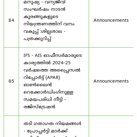
മനുഷ്യ - വന്യജീവി
സംഘർഷം നാടൻ
കുരങ്ങുകളുടെ
84
Announcements
നിയന്ത്രണത്തിന് വനം
വകുപ്പ് :ശില്പശാല -
പത്രക്കുറിപ്പ്
IFS - AIS ഓഫീസർമാരുടെ
കാര്യത്തിൽ 2024-25
വർഷത്തെ അപ്പ്രൈസൽ
റിപ്പോർട്ട് (APAR)
85
Announcements
ഓൺലൈൻ
റെക്കോർഡിംഗിനുള്ള
സമയപരിധി നീട്ടി -
രജിസ്ട്രേഷൻ
തടി ഗതാഗത നിയമങ്ങൾ
- പ്രോപ്പർട്ടി മാർക്ക്