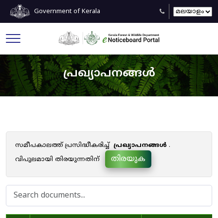
Government of Kerala
പ്രഖ്യാപനങ്ങൾ
സമീപകാലത്ത് പ്രസിദ്ധീകരിച്ച്
പ്രഖ്യാപനങ്ങൾ
.
തിരയുക
വിപുലമായി തിരയുന്നതിന്