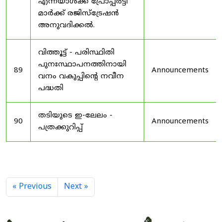
എന്നയാൾക്ക് പ്രോപ്പർട്ടി
മാർക്ക് രജിസ്ട്രേഷൻ
അനുവദിക്കൽ.
വിത്തൂട്ട് - പരിസ്ഥിതി
പുനഃസ്ഥാപനത്തിനായി
89
Announcements
വനം വകുപ്പിന്റെ നവീന
പദ്ധതി
തടിയുടെ ഇ-ലേലം -
90
Announcements
പത്രക്കുറിപ്പ്
« Previous
Next »