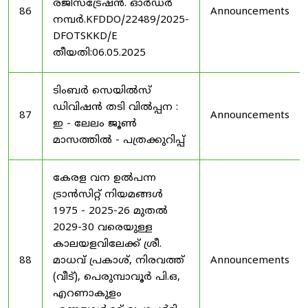
രജിസ്ട്രേഷൻ. ഓർഡർ
86
Announcements
നമ്പർ.KFDDO/22489/2025-
DFOTSKKD/E
തീയതി:06.05.2025
ടിംബർ സെയിൽസ്
ഡിവിഷൻ തടി വിൽപ്പന :
87
Announcements
ഇ - ലേലം ജൂൺ
മാസത്തിൽ - പത്രക്കുറിപ്പ്
കേരള വന ഉൽ‌പന്ന
ട്രാൻസിറ്റ് നിയമങ്ങൾ
1975 - 2025-26 മുതൽ
2029-30 വരെയുള്ള
കാലയളവിലേക്ക് ശ്രീ.
88
മാധവ് പ്രകാശ്, നിരവത്ത്
Announcements
(വീട്), പെരുമ്പാവൂർ പി.ഒ,
എറണാകുളം