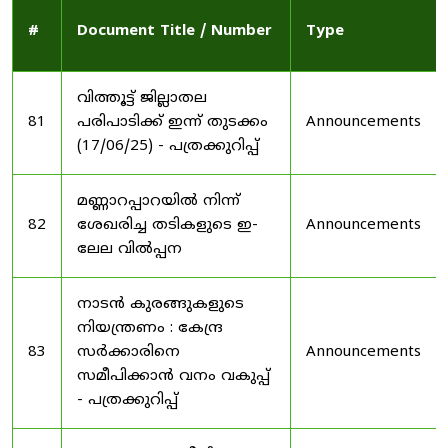
#
Document Title / Number
Type
വിത്തൂട്ട് ജില്ലാതല
81
പരിപാടിക്ക് ഇന്ന് തുടക്കം
Announcements
(17/06/25) - പത്രക്കുറിപ്പ്
മണ്ണാറപ്പാറയിൽ നിന്ന്
82
ശേഖരിച്ച തടികളുടെ ഇ-
Announcements
ലേല വിൽപ്പന
നാടൻ കുരങ്ങുകളുടെ
നിയന്ത്രണം : കേന്ദ്ര
83
സർക്കാരിനെ
Announcements
സമീപിക്കാൻ വനം വകുപ്പ്
- പത്രക്കുറിപ്പ്