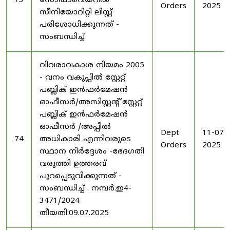
73
സോഫ്ട്‍വെയറിൽ
Orders
2025
സീനിയോറിറ്റി ലിസ്റ്റ്
പരിശോധിക്കുന്നത് -
സംബന്ധിച്ച്
വിവരാവകാശ നിയമം 2005
- വനം വകുപ്പിൽ സ്റ്റേറ്റ്
പബ്ലിക് ഇൻഫർമേഷൻ
ഓഫീസർ/അസിസ്റ്റന്റ് സ്റ്റേറ്റ്
പബ്ലിക് ഇൻഫർമേഷൻ
ഓഫീസർ /അപ്പീൽ
Dept
11-07-
74
അധികാരി എന്നിവരുടെ
Orders
2025
സ്ഥാന നിർദ്ദേശം -ഭേദഗതി
വരുത്തി ഉത്തരവ്
പുറപ്പെടുവിക്കുന്നത് -
സംബന്ധിച്ച് . നമ്പർ.ഇ4-
3471/2024
തീയതി:09.07.2025