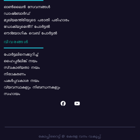
ഓൺലൈൻ സേവനങ്ങൾ
ഡാഷ്ബോർഡ്
മുഖ്യമന്ത്രിയുടെ പരാതി പരിഹാരം
ഡോക്യുമെൻ്റ് പോർട്ടൽ
ഔദ്യോഗിക വെബ് പോർട്ടൽ
വിവരങ്ങൾ
പോര്‍ട്ടലിനെക്കുറിച്ച്
ഹൈപ്പർലിങ്ക് നയം
സ്വകാര്യതാ നയം
നിരാകരണം
പകർപ്പവകാശ നയം
വ്യവസ്ഥകളും നിബന്ധനകളും
സഹായം
കോപ്പിറൈറ്റ് @ കേരള വനം വകുപ്പ്.