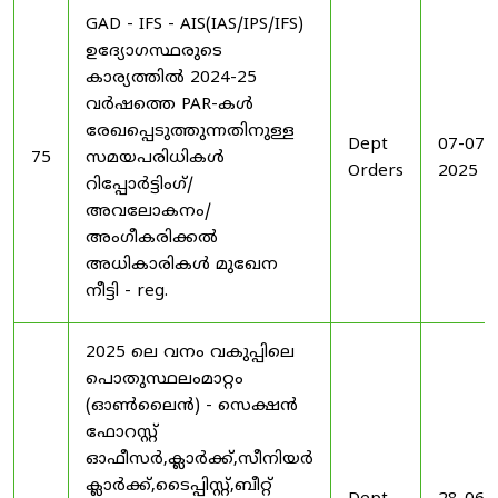
GAD - IFS - AIS(IAS/IPS/IFS)
ഉദ്യോഗസ്ഥരുടെ
കാര്യത്തിൽ 2024-25
വർഷത്തെ PAR-കൾ
രേഖപ്പെടുത്തുന്നതിനുള്ള
Dept
07-07-
75
സമയപരിധികൾ
Orders
2025
റിപ്പോർട്ടിംഗ്/
അവലോകനം/
അംഗീകരിക്കൽ
അധികാരികൾ മുഖേന
നീട്ടി - reg.
2025 ലെ വനം വകുപ്പിലെ
പൊതുസ്ഥലംമാറ്റം
(ഓൺലൈൻ) - സെക്ഷൻ
ഫോറസ്റ്റ്
ഓഫീസർ,ക്ലാർക്ക്,സീനിയർ
ക്ലാർക്ക്,ടൈപ്പിസ്റ്റ്,ബീറ്റ്