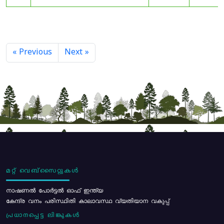
« Previous
Next »
മറ്റ് വെബ്സൈറ്റുകൾ
നാഷണൽ പോർട്ടൽ ഓഫ് ഇന്ത്യ
കേന്ദ്ര വനം പരിസ്ഥിതി കാലാവസ്ഥ വ്യതിയാന വകുപ്പ്
പ്രധാനപ്പെട്ട ലിങ്കുകൾ