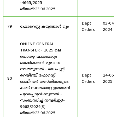
-4665/2025
തീയതി:23.06.2025
Dept
03-04-
79
ഫോറെസ്റ്റ് കണ്ട്രോൾ റൂം
Orders
2024
ONLINE GENERAL
TRANSFER - 2025 ലെ
പൊതുസ്ഥലംമാറ്റം
ഓൺലൈൻ മുഖേന
നടത്തുന്നത് - ഡെപ്യൂട്ടി
റെയിഞ്ച് ഫോറസ്റ്റ്
Dept
24-06-
80
ഓഫീസർ തസ്തികയുടെ
Orders
2025
കരട് സ്ഥലംമാറ്റ ഉത്തരവ്
പുറപ്പെടുവിക്കുന്നത് -
സംബന്ധിച്ച് നമ്പർ.ഇ3-
9668/2024(3)
തീയതി:23.06.2025