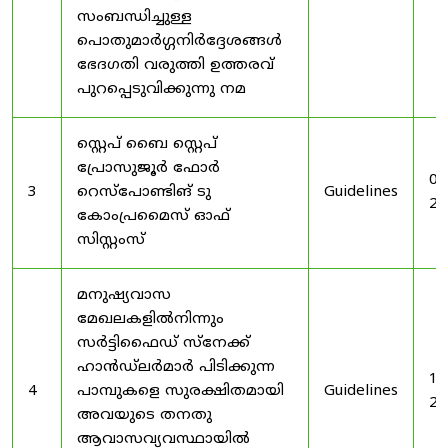
സംബന്ധിച്ചുള്ള
പൊതുമാർഗ്ഗനിർദ്ദേശങ്ങൾ
ഭേദഗതി വരുത്തി ഉത്തരവ്
പുറപ്പെടുവിക്കുന്നു നമ
സ്റ്റെപ് ബൈ സ്റ്റെപ്
പ്രോസുജൂർ ഫോർ
03
3
റെസ്‌പോണ്ടിങ് ടു
Guidelines
20
കോംപ്രമൈസ് ഓഫ്
സിസ്റ്റംസ്
മനുഷ്യവാസ
മേഖലകളിൽനിന്നും
സർട്ടിഫൈഡ് സ്നേക്ക്
ഹാൻഡ്‌ലർമാർ പിടിക്കുന്ന
19
4
പാമ്പുകളെ സുരക്ഷിതമായി
Guidelines
20
അവയുടെ തനതു
ആവാസവ്യവസ്ഥായിൽ