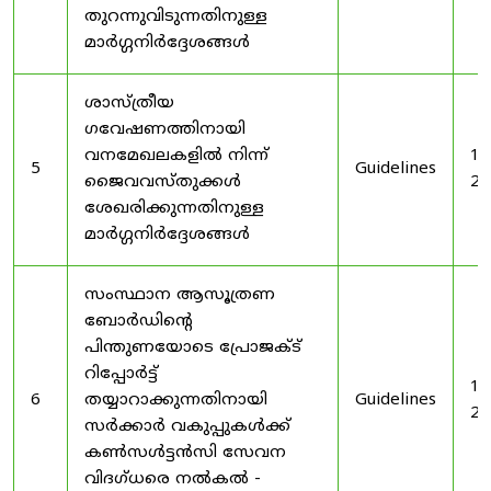
തുറന്നുവിടുന്നതിനുള്ള
മാർഗ്ഗനിർദ്ദേശങ്ങൾ
ശാസ്ത്രീയ
ഗവേഷണത്തിനായി
വനമേഖലകളിൽ നിന്ന്
19
5
Guidelines
ജൈവവസ്തുക്കൾ
20
ശേഖരിക്കുന്നതിനുള്ള
മാർഗ്ഗനിർദ്ദേശങ്ങൾ
സംസ്ഥാന ആസൂത്രണ
ബോർഡിൻ്റെ
പിന്തുണയോടെ പ്രോജക്ട്
റിപ്പോർട്ട്
19
6
തയ്യാറാക്കുന്നതിനായി
Guidelines
20
സർക്കാർ വകുപ്പുകൾക്ക്
കൺസൾട്ടൻസി സേവന
വിദഗ്ധരെ നൽകൽ -