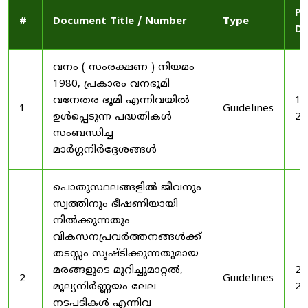
Pu
#
Document Title / Number
Type
Da
വനം ( സംരക്ഷണ ) നിയമം
1980, പ്രകാരം വനഭൂമി
വനേതര ഭൂമി എന്നിവയിൽ
19
1
Guidelines
ഉൾപ്പെടുന്ന പദ്ധതികൾ
20
സംബന്ധിച്ച
മാർഗ്ഗനിർദ്ദേശങ്ങൾ
പൊതുസ്ഥലങ്ങളിൽ ജീവനും
സ്വത്തിനും ഭീഷണിയായി
നിൽക്കുന്നതും
വികസനപ്രവർത്തനങ്ങൾക്ക്
തടസ്സം സൃഷ്ടിക്കുന്നതുമായ
മരങ്ങളുടെ മുറിച്ചുമാറ്റൽ,
20
2
Guidelines
മൂല്യനിർണ്ണയം ലേല
20
നടപടികൾ എന്നിവ