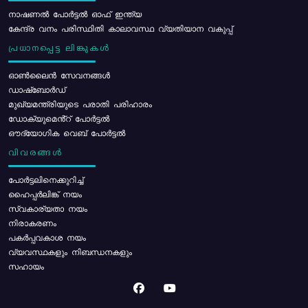
നാഷണൽ പോർട്ടൽ ഓഫ് ഇന്ത്യ
കേന്ദ്ര വനം പരിസ്ഥിതി കാലാവസ്ഥ വ്യതിയാന വകുപ്പ്
പ്രധാനപ്പെട്ട ലിങ്കുകൾ
ഓൺലൈൻ സേവനങ്ങൾ
ഡാഷ്ബോർഡ്
മുഖ്യമന്ത്രിയുടെ പരാതി പരിഹാരം
ഡോക്യുമെൻ്റ് പോർട്ടൽ
ഔദ്യോഗിക വെബ് പോർട്ടൽ
വിവരങ്ങൾ
പോര്‍ട്ടലിനെക്കുറിച്ച്
ഹൈപ്പർലിങ്ക് നയം
സ്വകാര്യതാ നയം
നിരാകരണം
പകർപ്പവകാശ നയം
വ്യവസ്ഥകളും നിബന്ധനകളും
സഹായം