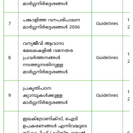
മാർഗ്ഗനിർദ്ദേശങ്ങൾ
പങ്കാളിത്ത വനപരിപാലന
19
7
Guidelines
മാർഗ്ഗനിർദ്ദേശങ്ങൾ 2006
20
വന്യജീവി ആവാസ
മേഖലകളിൽ വനേതര
19
8
പ്രവർത്തനങ്ങൾ
Guidelines
20
നടത്തുന്നതിനുള്ള
മാർഗ്ഗനിർദ്ദേശങ്ങൾ
പ്രകൃതിപഠന
19
9
ക്യാമ്പുകൾക്കുള്ള
Guidelines
20
മാർഗ്ഗനിർദ്ദേശങ്ങൾ
ഇലക്‌ട്രോണിക്‌സ്, ഐടി
ഉപകരണങ്ങൾ എന്നിവയുടെ