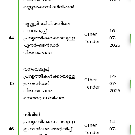
വിജ്ഞാപനം -
2026
മണ്ണാർക്കാട് ഡിവിഷൻ
തൃശ്ശൂർ ഡിവിഷനിലെ
വനവകുപ്പ്
16-
Other
44
പ്രവൃത്തികൾക്കായുള്ള
07-
D
Tender
പുനർ-ടെൻഡർ
2026
വിജ്ഞാപനം
വനംവകുപ്പ്
പ്രവൃത്തികൾക്കായുള്ള
14-
Other
45
ഇ-ടെൻഡർ
07-
D
Tender
വിജ്ഞാപനം -
2026
നെന്മാറ ഡിവിഷൻ
സിവിൽ
പ്രവൃത്തികൾക്കായുള്ള
14-
Other
46
ഇ-ടെൻഡർ അറിയിപ്പ്
07-
D
Tender