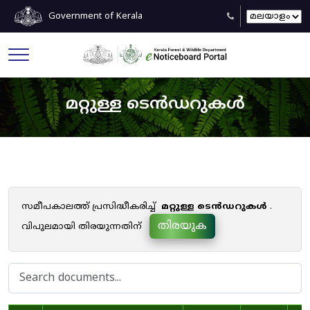
Government of Kerala
മറ്റുള്ള ടെൻഡറുകൾ
സമീപകാലത്ത് പ്രസിദ്ധീകരിച്ച്
മറ്റുള്ള ടെൻഡറുകൾ
.
തിരയുക
വിപുലമായി തിരയുന്നതിന്