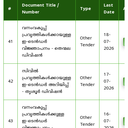
Document Title /
Last
#
Type
Ac
Number
Date
വനംവകുപ്പ്
പ്രവൃത്തികൾക്കായുള്ള
18-
Other
41
ഇ-ടെൻഡർ
07-
D
Tender
വിജ്ഞാപനം - തെന്മല
2026
ഡിവിഷൻ
സിവിൽ
17-
പ്രവൃത്തികൾക്കായുള്ള
Other
42
07-
D
ഇ-ടെൻഡർ അറിയിപ്പ്
Tender
2026
- തൃശൂർ ഡിവിഷൻ
വനംവകുപ്പ്
പ്രവൃത്തികൾക്കുള്ള
16-
Other
43
ഇ-ടെൻഡർ
07-
D
Tender