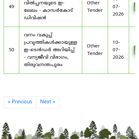
വിൽപ്പനയുടെ ഇ-
Other
49
07-
D
ലേലം - കാസർകോട്
Tender
2026
ഡിവിഷൻ
വനം വകുപ്പ്
പ്രവൃത്തികൾക്കായുള്ള
10-
Other
50
ഇ-ടെൻഡർ അറിയിപ്പ്
07-
D
Tender
- വന്യജീവി വിഭാഗം,
2026
തിരുവനന്തപുരം
« Previous
Next »