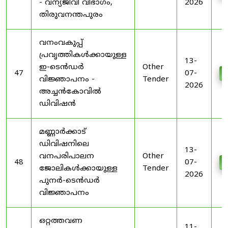
- വന്യജീവി വിഭാഗം,
2026
തിരുവനന്തപുരം
വനംവകുപ്പ്
പ്രവൃത്തികൾക്കായുള്ള
13-
ഇ-ടെൻഡർ
Other
47
07-
D
വിജ്ഞാപനം -
Tender
2026
അച്ചൻകോവിൽ
ഡിവിഷൻ
മണ്ണാർക്കാട്
ഡിവിഷനിലെ
13-
വനപരിപാലന
Other
48
07-
D
ജോലികൾക്കായുള്ള
Tender
2026
പുനർ-ടെൻഡർ
വിജ്ഞാപനം
ഒറ്റത്തവണ
11-