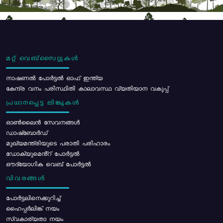
മറ്റ് വെബ്സൈറ്റുകൾ
നാഷണൽ പോർട്ടൽ ഓഫ് ഇന്ത്യ
കേന്ദ്ര വനം പരിസ്ഥിതി കാലാവസ്ഥ വ്യതിയാന വകുപ്പ്
പ്രധാനപ്പെട്ട ലിങ്കുകൾ
ഓൺലൈൻ സേവനങ്ങൾ
ഡാഷ്ബോർഡ്
മുഖ്യമന്ത്രിയുടെ പരാതി പരിഹാരം
ഡോക്യുമെൻ്റ് പോർട്ടൽ
ഔദ്യോഗിക വെബ് പോർട്ടൽ
വിവരങ്ങൾ
പോര്‍ട്ടലിനെക്കുറിച്ച്
ഹൈപ്പർലിങ്ക് നയം
സ്വകാര്യതാ നയം