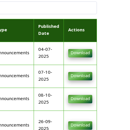
Published
ype
Actions
Date
04-07-
nnouncements
Download
2025
07-10-
nnouncements
Download
2025
08-10-
nnouncements
Download
2025
26-09-
nnouncements
Download
2025