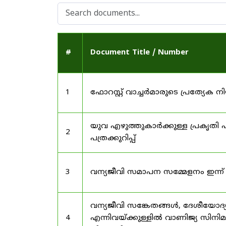
#
Document Title / Number
1
ഫോറസ്റ്റ് വാച്ചർമാരുടെ പ്രത്യേക
യുവ എഴുത്തുകാർക്കുള്ള പ്രകൃതി പ
2
പത്രക്കുറിപ്പ്
3
വന്യജീവി സമാപന സമ്മേളനം ഇന്ന്
വന്യജീവി സങ്കേതങ്ങൾ, ദേശീയോദ്
4
എന്നിവയ്ക്കുള്ളിൽ വാണിജ്യ സിനി