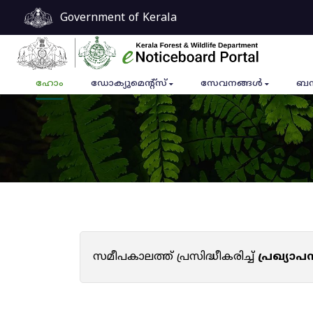
Government of Kerala
ഹോം
ഡോക്യുമെൻ്റ്സ്
സേവനങ്ങൾ
ബന
സമീപകാലത്ത് പ്രസിദ്ധീകരിച്ച്
പ്രഖ്യാ