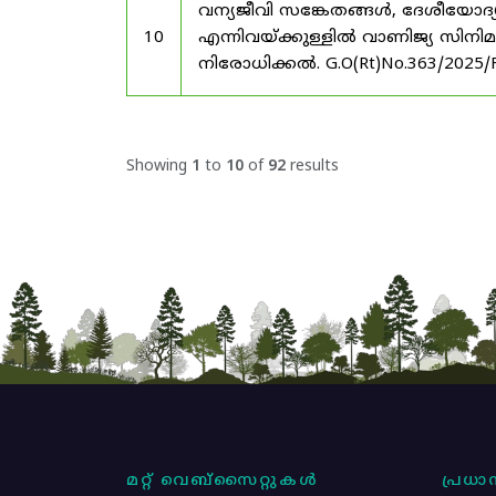
വന്യജീവി സങ്കേതങ്ങൾ, ദേശീയോദ്
10
എന്നിവയ്ക്കുള്ളിൽ വാണിജ്യ സിനി
നിരോധിക്കൽ. G.O(Rt)No.363/2025/
Showing
1
to
10
of
92
results
മറ്റ് വെബ്സൈറ്റുകൾ
പ്രധാന