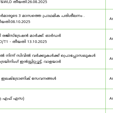
F&WLD തീയതി:26.08.2025
ഫീസർമാരുടെ 3 മാസത്തെ പ്രാഥമിക പരിശീലനം .
A
ീയതി:08.10.2025
ർട്ടി രജിസ്ട്രേഷൻ മാർക്ക്. ഓർഡർ
A
/T1 - തീയതി 13.10.2025
നിന്ന് സിവിൽ വർക്കുകൾക്ക് പ്രൊപ്പോസലുകൾ
A
ട്രെയിനിംഗ് ഇൻസ്റ്റിറ്റ്യൂട്ട്, വാളയാർ
ുടെ ഇലക്ട്രോണിക് സേവനങ്ങൾ
A
 (ഐ എഫ് എസ)
A