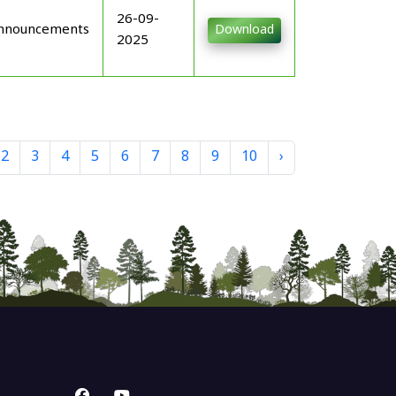
26-09-
nnouncements
Download
2025
2
3
4
5
6
7
8
9
10
›