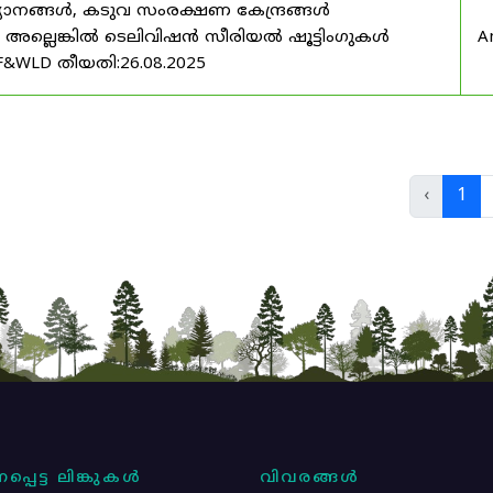
യാനങ്ങൾ, കടുവ സംരക്ഷണ കേന്ദ്രങ്ങൾ
മ അല്ലെങ്കിൽ ടെലിവിഷൻ സീരിയൽ ഷൂട്ടിംഗുകൾ
A
F&WLD തീയതി:26.08.2025
‹
1
പ്പെട്ട ലിങ്കുകൾ
വിവരങ്ങൾ