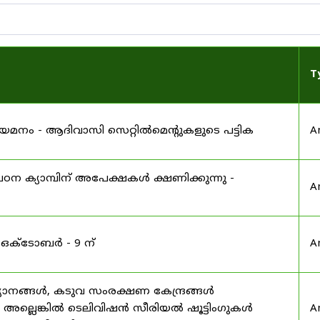
T
 നിയമനം - ആദിവാസി സെറ്റിൽമെന്റുകളുടെ പട്ടിക
A
ഠന ക്യാമ്പിന് അപേക്ഷകൾ ക്ഷണിക്കുന്നു -
A
 ഒക്ടോബർ - 9 ന്
A
യാനങ്ങൾ, കടുവ സംരക്ഷണ കേന്ദ്രങ്ങൾ
മ അല്ലെങ്കിൽ ടെലിവിഷൻ സീരിയൽ ഷൂട്ടിംഗുകൾ
A