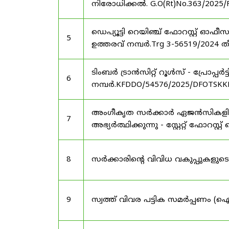
നിരോധിക്കൽ. G.O(Rt)No.363/2025/
ഡെപ്യൂട്ടി റെയിഞ്ച് ഫോറസ്റ്റ് ഓ
5
ഉത്തരവ് നമ്പർ.Trg 3-56519/2024 ത
ടിംബർ ട്രാൻസിറ്റ് റൂൾസ് - പ്രോപ്പ
6
നമ്പർ.KFDDO/54576/2025/DFOTSKKD
അംഗീകൃത സർക്കാർ ഏജൻസികളിൽ 
7
അഭ്യർത്ഥിക്കുന്നു - സ്റ്റേറ്റ് ഫോറസ്റ്റ് 
8
സർക്കാരിന്റെ വിവിധ വകുപ്പുകള
9
സ്വത്ത് വിവര പട്ടിക സമർപ്പണം