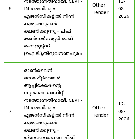
നടത്തുന്നതിനായി, CERT-
12-
Other
6
IN അംഗീകൃത
08-
Tender
ഏജൻസികളിൽ നിന്ന്
2026
ക്വട്ടേഷനുകൾ
ക്ഷണിക്കുന്നു - ചീഫ്
കൺസർവേറ്റർ ഓഫ്
ഫോറസ്റ്റ്സ്
(ഐ.ടി.),തിരുവനന്തപുരം
ഓൺലൈൻ
സോഫ്റ്റ്‌വെയർ
ആപ്ലിക്കേഷന്റെ
സുരക്ഷാ ഓഡിറ്റ്
നടത്തുന്നതിനായി, CERT-
12-
IN അംഗീകൃത
Other
7
08-
ഏജൻസികളിൽ നിന്ന്
Tender
2026
ക്വട്ടേഷനുകൾ
ക്ഷണിക്കുന്നു -
തിരുവനന്തപുരം ചീഫ്