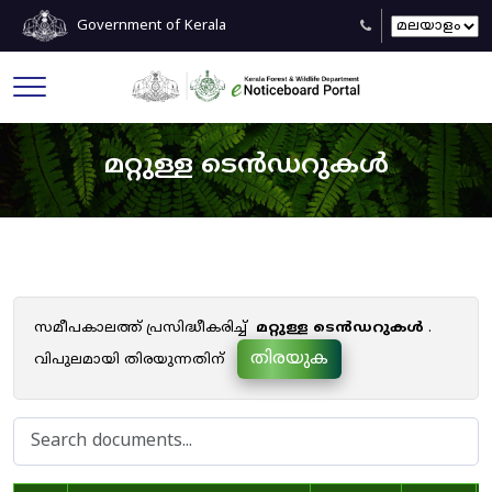
Government of Kerala
മറ്റുള്ള ടെൻഡറുകൾ
സമീപകാലത്ത് പ്രസിദ്ധീകരിച്ച്
മറ്റുള്ള ടെൻഡറുകൾ
.
തിരയുക
വിപുലമായി തിരയുന്നതിന്