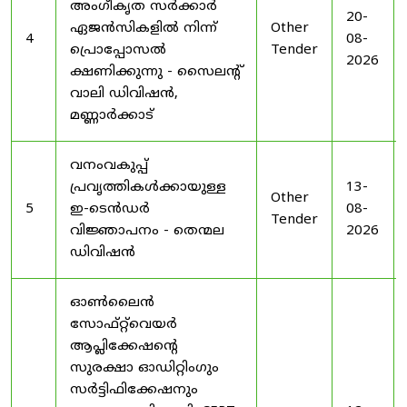
അംഗീകൃത സർക്കാർ
20-
ഏജൻസികളിൽ നിന്ന്
Other
4
08-
പ്രൊപ്പോസൽ
Tender
2026
ക്ഷണിക്കുന്നു - സൈലന്റ്
വാലി ഡിവിഷൻ,
മണ്ണാർക്കാട്
വനംവകുപ്പ്
പ്രവൃത്തികൾക്കായുള്ള
13-
Other
5
ഇ-ടെൻഡർ
08-
Tender
വിജ്ഞാപനം - തെന്മല
2026
ഡിവിഷൻ
ഓൺലൈൻ
സോഫ്റ്റ്‌വെയർ
ആപ്ലിക്കേഷന്റെ
സുരക്ഷാ ഓഡിറ്റിംഗും
സർട്ടിഫിക്കേഷനും