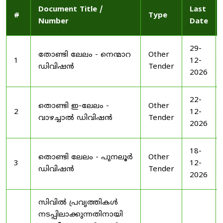
Document Title /
Last
#
Type
Number
Date
29-
തോണ്ടി ലേലം - നെന്മാറ
Other
1
12-
ഡിവിഷൻ
Tender
2026
22-
തൊണ്ടി ഇ-ലേലം -
Other
2
12-
വാഴച്ചാൽ ഡിവിഷൻ
Tender
2026
18-
തൊണ്ടി ലേലം - പുനലൂർ
Other
3
12-
ഡിവിഷൻ
Tender
2026
സിവിൽ പ്രവൃത്തികൾ
നടപ്പിലാക്കുന്നതിനായി