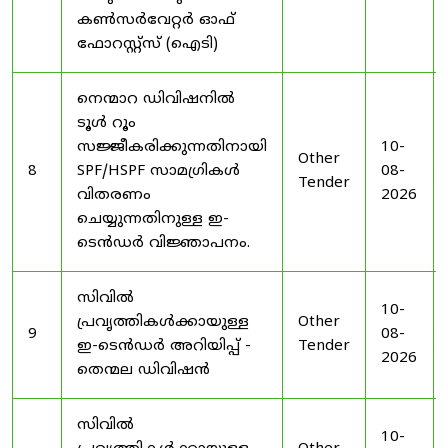
കൺസർവേറ്റർ ഓഫ്
ഫോറസ്റ്റ്സ് (ഐടി)
നെന്മാറ ഡിവിഷനിൽ
ടൂൾ റൂം
സജ്ജീകരിക്കുന്നതിനായി
10-
Other
8
SPF/HSPF സാമഗ്രികൾ
08-
Tender
വിതരണം
2026
ചെയ്യുന്നതിനുള്ള ഇ-
ടെൻഡർ വിജ്ഞാപനം.
സിവിൽ
10-
പ്രവൃത്തികൾക്കായുള്ള
Other
9
08-
ഇ-ടെൻഡർ അറിയിപ്പ് -
Tender
2026
തെന്മല ഡിവിഷൻ
സിവിൽ
10-