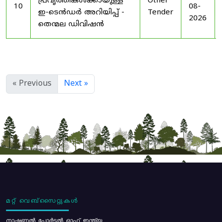
പ്രവൃത്തികൾക്കായുള്ള
Other
10
08-
ഇ-ടെൻഡർ അറിയിപ്പ് -
Tender
2026
തെന്മല ഡിവിഷൻ
« Previous
Next »
മറ്റ് വെബ്സൈറ്റുകൾ
നാഷണൽ പോർട്ടൽ ഓഫ് ഇന്ത്യ