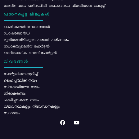
കേന്ദ്ര വനം പരിസ്ഥിതി കാലാവസ്ഥ വ്യതിയാന വകുപ്പ്
പ്രധാനപ്പെട്ട ലിങ്കുകൾ
ഓൺലൈൻ സേവനങ്ങൾ
ഡാഷ്ബോർഡ്
മുഖ്യമന്ത്രിയുടെ പരാതി പരിഹാരം
ഡോക്യുമെൻ്റ് പോർട്ടൽ
ഔദ്യോഗിക വെബ് പോർട്ടൽ
വിവരങ്ങൾ
പോര്‍ട്ടലിനെക്കുറിച്ച്
ഹൈപ്പർലിങ്ക് നയം
സ്വകാര്യതാ നയം
നിരാകരണം
പകർപ്പവകാശ നയം
വ്യവസ്ഥകളും നിബന്ധനകളും
സഹായം