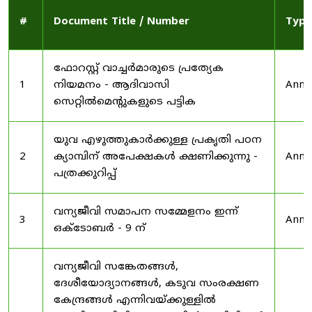
#
Document Title / Number
Type
ഫോറസ്റ്റ് വാച്ചർമാരുടെ പ്രത്യേക
1
നിയമനം - ആദിവാസി
Anno
സെറ്റിൽമെന്റുകളുടെ പട്ടിക
യുവ എഴുത്തുകാർക്കുള്ള പ്രകൃതി പഠന
2
ക്യാമ്പിന് അപേക്ഷകൾ ക്ഷണിക്കുന്നു -
Anno
പത്രക്കുറിപ്പ്
വന്യജീവി സമാപന സമ്മേളനം ഇന്ന്
3
Anno
ഒക്ടോബർ - 9 ന്
വന്യജീവി സങ്കേതങ്ങൾ,
ദേശീയോദ്യാനങ്ങൾ, കടുവ സംരക്ഷണ
കേന്ദ്രങ്ങൾ എന്നിവയ്ക്കുള്ളിൽ