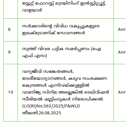
സ്റ്റേറ്റ് ഫോറസ്റ്റ് ട്രെയിനിംഗ് ഇൻസ്റ്റിറ്റ്യൂട്ട്,
വാളയാർ
സർക്കാരിന്റെ വിവിധ വകുപ്പുകളുടെ
8
Anno
ഇലക്ട്രോണിക് സേവനങ്ങൾ
സ്വത്ത് വിവര പട്ടിക സമർപ്പണം (ഐ
9
Anno
എഫ് എസ)
വന്യജീവി സങ്കേതങ്ങൾ,
ദേശീയോദ്യാനങ്ങൾ, കടുവ സംരക്ഷണ
കേന്ദ്രങ്ങൾ എന്നിവയ്ക്കുള്ളിൽ
10
വാണിജ്യ സിനിമ അല്ലെങ്കിൽ ടെലിവിഷൻ
Anno
സീരിയൽ ഷൂട്ടിംഗുകൾ നിരോധിക്കൽ.
G.O(Rt)No.363/2025/F&WLD
തീയതി:26.08.2025