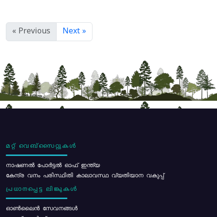
« Previous
Next »
മറ്റ് വെബ്സൈറ്റുകൾ
നാഷണൽ പോർട്ടൽ ഓഫ് ഇന്ത്യ
കേന്ദ്ര വനം പരിസ്ഥിതി കാലാവസ്ഥ വ്യതിയാന വകുപ്പ്
പ്രധാനപ്പെട്ട ലിങ്കുകൾ
ഓൺലൈൻ സേവനങ്ങൾ