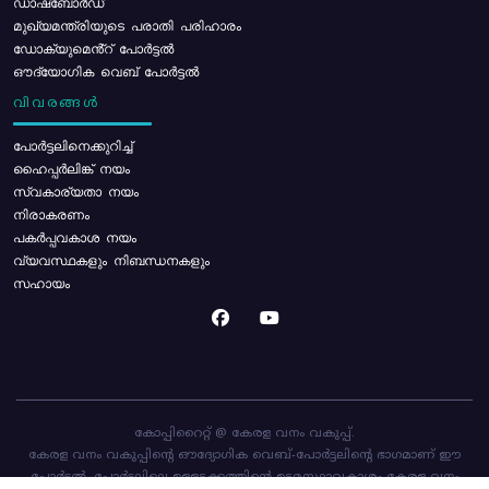
ഡാഷ്ബോർഡ്
മുഖ്യമന്ത്രിയുടെ പരാതി പരിഹാരം
ഡോക്യുമെൻ്റ് പോർട്ടൽ
ഔദ്യോഗിക വെബ് പോർട്ടൽ
വിവരങ്ങൾ
പോര്‍ട്ടലിനെക്കുറിച്ച്
ഹൈപ്പർലിങ്ക് നയം
സ്വകാര്യതാ നയം
നിരാകരണം
പകർപ്പവകാശ നയം
വ്യവസ്ഥകളും നിബന്ധനകളും
സഹായം
കോപ്പിറൈറ്റ് @ കേരള വനം വകുപ്പ്.
കേരള വനം വകുപ്പിന്റെ ഔദ്യോഗിക വെബ്-പോർട്ടലിന്റെ ഭാഗമാണ് ഈ
പോർട്ടൽ. പോർട്ടലിലെ ഉള്ളടക്കത്തിന്റെ ഉടമസ്ഥാവകാശം കേരള വനം