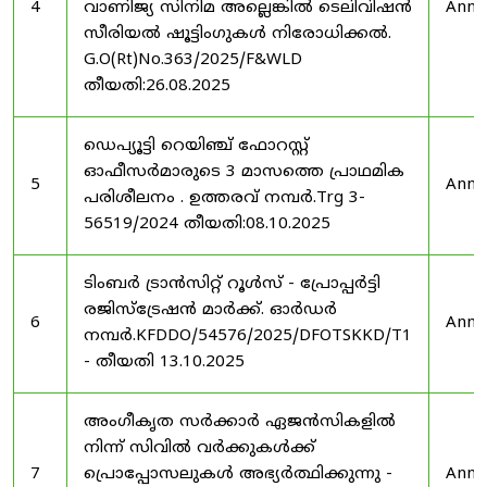
4
വാണിജ്യ സിനിമ അല്ലെങ്കിൽ ടെലിവിഷൻ
Anno
സീരിയൽ ഷൂട്ടിംഗുകൾ നിരോധിക്കൽ.
G.O(Rt)No.363/2025/F&WLD
തീയതി:26.08.2025
ഡെപ്യൂട്ടി റെയിഞ്ച് ഫോറസ്റ്റ്
ഓഫീസർമാരുടെ 3 മാസത്തെ പ്രാഥമിക
5
Anno
പരിശീലനം . ഉത്തരവ് നമ്പർ.Trg 3-
56519/2024 തീയതി:08.10.2025
ടിംബർ ട്രാൻസിറ്റ് റൂൾസ് - പ്രോപ്പർട്ടി
രജിസ്ട്രേഷൻ മാർക്ക്. ഓർഡർ
6
Anno
നമ്പർ.KFDDO/54576/2025/DFOTSKKD/T1
- തീയതി 13.10.2025
അംഗീകൃത സർക്കാർ ഏജൻസികളിൽ
നിന്ന് സിവിൽ വർക്കുകൾക്ക്
7
പ്രൊപ്പോസലുകൾ അഭ്യർത്ഥിക്കുന്നു -
Anno