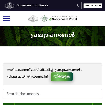
Government of Kerala
പ്രഖ്യാപനങ്ങൾ
സമീപകാലത്ത് പ്രസിദ്ധീകരിച്ച്
പ്രഖ്യാപനങ്ങൾ
.
തിരയുക
വിപുലമായി തിരയുന്നതിന്