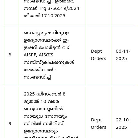
സംബന്ധിച്ച് . ഉത്തരവ്
നമ്പർ.Trg 3-56519/2024
തീയതി:17.10.2025
ഡെപ്യൂട്ടേഷനിലുള്ള
ഉദ്യോഗസ്ഥർക്ക് ഇ-
ട്രഷറി പോർട്ടൽ വഴി
Dept
06-11-
8
AISPF, AISGIS
Orders
2025
സബ്‌സ്‌ക്രിപ്‌ഷനുകൾ
അയയ്ക്കൽ -
സംബന്ധിച്ച്
2025 ഡിസംബർ 8
മുതൽ 10 വരെ
ഡെഡ്രാഡൂണിൽ
സായുധ സേനയും
Dept
22-10-
9
സിവിൽ സർവീസ്
Orders
2025
ഉദ്യോഗസ്ഥരും