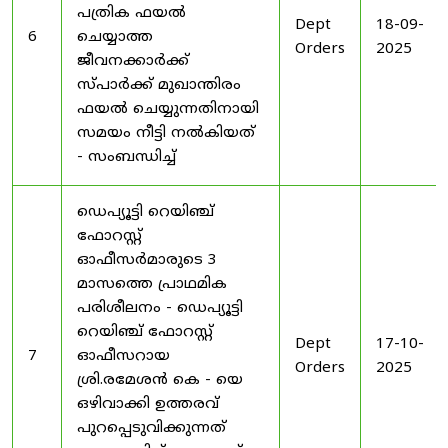
പത്രിക ഫയൽ
Dept
18-09-
6
ചെയ്യാത്ത
Orders
2025
ജീവനക്കാർക്ക്
സ്പാർക്ക് മുഖാന്തിരം
ഫയൽ ചെയ്യുന്നതിനായി
സമയം നീട്ടി നൽകിയത്
- സംബന്ധിച്ച്
ഡെപ്യൂട്ടി റെയിഞ്ച്
ഫോറസ്റ്റ്
ഓഫീസർമാരുടെ 3
മാസത്തെ പ്രാഥമിക
പരിശീലനം - ഡെപ്യൂട്ടി
റെയിഞ്ച് ഫോറസ്റ്റ്
Dept
17-10-
7
ഓഫീസറായ
Orders
2025
ശ്രി.രമേശൻ കെ - യെ
ഒഴിവാക്കി ഉത്തരവ്
പുറപ്പെടുവിക്കുന്നത്