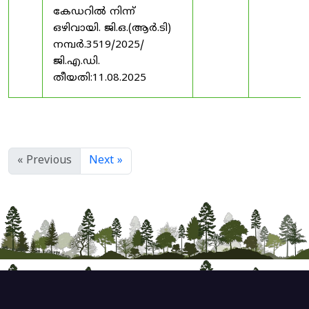
കേഡറിൽ നിന്ന്
ഒഴിവായി. ജി.ഒ.(ആർ.ടി)
നമ്പർ.3519/2025/
ജി.എ.ഡി.
തീയതി:11.08.2025
« Previous
Next »