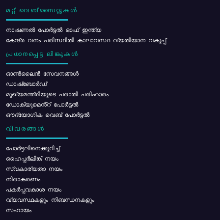
മറ്റ് വെബ്സൈറ്റുകൾ
നാഷണൽ പോർട്ടൽ ഓഫ് ഇന്ത്യ
കേന്ദ്ര വനം പരിസ്ഥിതി കാലാവസ്ഥ വ്യതിയാന വകുപ്പ്
പ്രധാനപ്പെട്ട ലിങ്കുകൾ
ഓൺലൈൻ സേവനങ്ങൾ
ഡാഷ്ബോർഡ്
മുഖ്യമന്ത്രിയുടെ പരാതി പരിഹാരം
ഡോക്യുമെൻ്റ് പോർട്ടൽ
ഔദ്യോഗിക വെബ് പോർട്ടൽ
വിവരങ്ങൾ
പോര്‍ട്ടലിനെക്കുറിച്ച്
ഹൈപ്പർലിങ്ക് നയം
സ്വകാര്യതാ നയം
നിരാകരണം
പകർപ്പവകാശ നയം
വ്യവസ്ഥകളും നിബന്ധനകളും
സഹായം