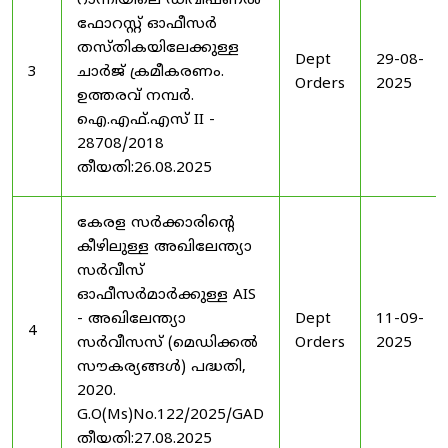
റാന്നിയിലെ ഡിവിഷണൽ
ഫോറസ്റ്റ് ഓഫീസർ
തസ്തികയിലേക്കുള്ള
Dept
29-08-
3
ചാർജ് ക്രമീകരണം.
Orders
2025
ഉത്തരവ് നമ്പർ.
ഐ.എഫ്.എസ് II -
28708/2018
തീയതി:26.08.2025
കേരള സർക്കാരിന്റെ
കീഴിലുള്ള അഖിലേന്ത്യാ
സർവീസ്
ഓഫീസർമാർക്കുള്ള AIS
- അഖിലേന്ത്യാ
Dept
11-09-
4
സർവീസസ് (മെഡിക്കൽ
Orders
2025
സൗകര്യങ്ങൾ) പദ്ധതി,
2020.
G.O(Ms)No.122/2025/GAD
തീയതി:27.08.2025