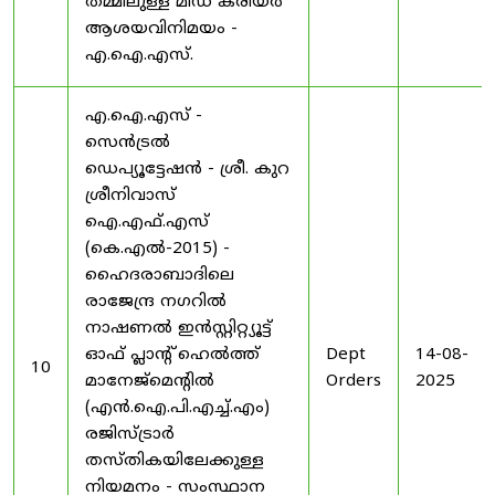
തമ്മിലുള്ള മിഡ് കരിയർ
ആശയവിനിമയം -
എ.ഐ.എസ്.
എ.ഐ.എസ് -
സെൻട്രൽ
ഡെപ്യൂട്ടേഷൻ - ശ്രീ. കുറ
ശ്രീനിവാസ്
ഐ.എഫ്.എസ്
(കെ.എൽ-2015) -
ഹൈദരാബാദിലെ
രാജേന്ദ്ര നഗറിൽ
നാഷണൽ ഇൻസ്റ്റിറ്റ്യൂട്ട്
ഓഫ് പ്ലാന്റ് ഹെൽത്ത്
Dept
14-08-
10
മാനേജ്‌മെന്റിൽ
Orders
2025
(എൻ.ഐ.പി.എച്ച്.എം)
രജിസ്ട്രാർ
തസ്തികയിലേക്കുള്ള
നിയമനം - സംസ്ഥാന