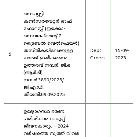
ഡെപ്യൂട്ടി
കൺസർവേറ്റർ ഓഫ്
ഫോറസ്റ്റ് (ഇക്കോ-
ഡെവലപ്മെന്റ് 7
ട്രൈബൽ വെൽഫെയർ)
തസ്തികയിലേക്കുള്ള
Dept
15-09-
5
ചാർജ് ക്രമീകരണം.
Orders
2025
ഉത്തരവ് നമ്പർ. ജി.ഒ.
(ആർ.ടി)
നമ്പർ.3890/2025/
ജി.എ.ഡി.
തീയതി:09.09.2025
ഉദ്യോഗസ്ഥ ഭരണ
പരിഷ്കാര വകുപ്പ് -
ജീവനകാര്യം - 2024
വർഷത്തെ സ്വത്ത് വിവര