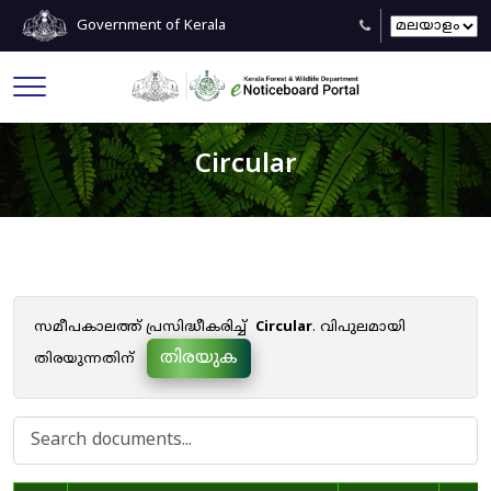
Government of Kerala
Circular
സമീപകാലത്ത് പ്രസിദ്ധീകരിച്ച്
Circular
. വിപുലമായി
തിരയുക
തിരയുന്നതിന്