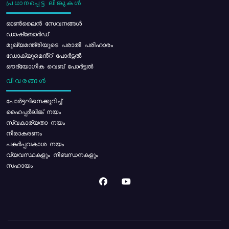
പ്രധാനപ്പെട്ട ലിങ്കുകൾ
ഓൺലൈൻ സേവനങ്ങൾ
ഡാഷ്ബോർഡ്
മുഖ്യമന്ത്രിയുടെ പരാതി പരിഹാരം
ഡോക്യുമെൻ്റ് പോർട്ടൽ
ഔദ്യോഗിക വെബ് പോർട്ടൽ
വിവരങ്ങൾ
പോര്‍ട്ടലിനെക്കുറിച്ച്
ഹൈപ്പർലിങ്ക് നയം
സ്വകാര്യതാ നയം
നിരാകരണം
പകർപ്പവകാശ നയം
വ്യവസ്ഥകളും നിബന്ധനകളും
സഹായം