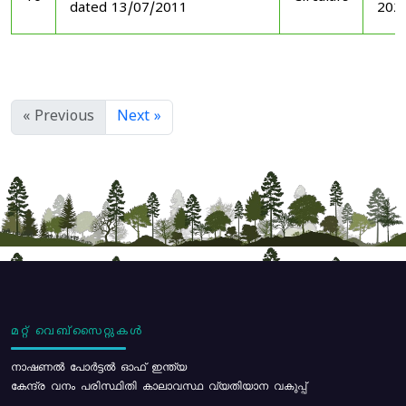
dated 13/07/2011
202
« Previous
Next »
മറ്റ് വെബ്സൈറ്റുകൾ
നാഷണൽ പോർട്ടൽ ഓഫ് ഇന്ത്യ
കേന്ദ്ര വനം പരിസ്ഥിതി കാലാവസ്ഥ വ്യതിയാന വകുപ്പ്