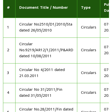
Publ
#
Document Title / Number
Type
Dat
Circular No2510/D1/2010/Sta
07-1
1
Circulars
dated 26/05/2010
202
Circular
07-1
2
No.9219/AR12/1/2011/P&ARD
Circulars
202
dated 10/08/2011
Circular No 4/2011 dated
07-1
3
Circulars
21.03.2011
202
Circular No 31/2011/Fin
07-1
4
Circulars
dated 31/05/2011
202
Circular No.28/2011/Fin dated
07-1