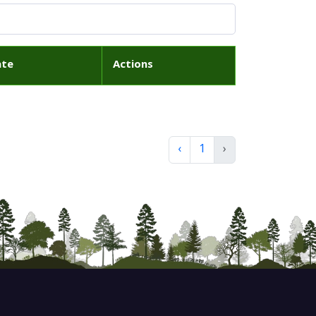
ate
Actions
‹
1
›