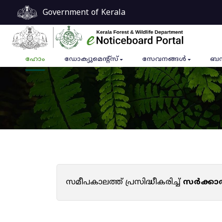
Government of Kerala
ഹോം
ഡോക്യുമെൻ്റ്സ്
സേവനങ്ങൾ
ബന
സമീപകാലത്ത് പ്രസിദ്ധീകരിച്ച്
സർക്കാ