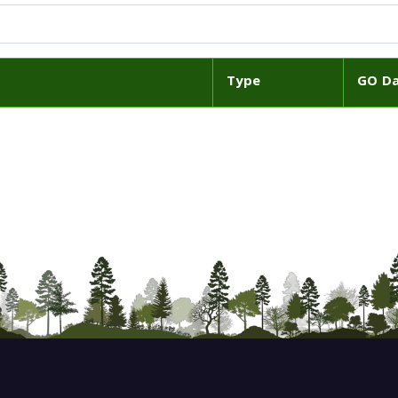
Type
GO D