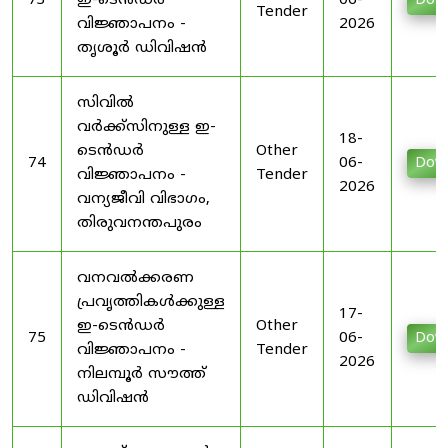
73
ഇ-ടെൻഡർ
06-
Dow
Tender
വിജ്ഞാപനം -
2026
തൃശൂർ ഡിവിഷൻ
സിവിൽ
വർക്ക്സിനുള്ള ഇ-
18-
ടെൻഡർ
Other
74
06-
Dow
വിജ്ഞാപനം -
Tender
2026
വന്യജീവി വിഭാഗം,
തിരുവനന്തപുരം
വനവൽക്കരണ
പ്രവൃത്തികൾക്കുള്ള
17-
ഇ-ടെൻഡർ
Other
75
06-
Dow
വിജ്ഞാപനം -
Tender
2026
നിലമ്പൂർ സൗത്ത്
ഡിവിഷൻ