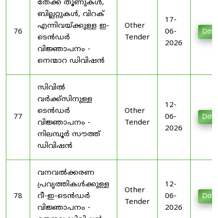
തേക്ക് തൂണുകൾ,
ബില്ലറ്റുകൾ, വിറക്
17-
എന്നിവയ്ക്കുള്ള ഇ-
Other
76
06-
Dow
ടെൻഡർ
Tender
2026
വിജ്ഞാപനം -
നെന്മാറ ഡിവിഷൻ
സിവിൽ
വർക്ക്‌സിനുള്ള
12-
ടെൻഡർ
Other
77
06-
Dow
വിജ്ഞാപനം -
Tender
2026
നിലമ്പൂർ സൗത്ത്
ഡിവിഷൻ
വനവൽക്കരണ
പ്രവൃത്തികൾക്കുള്ള
12-
Other
78
റീ-ഇ-ടെൻഡർ
06-
Dow
Tender
വിജ്ഞാപനം -
2026