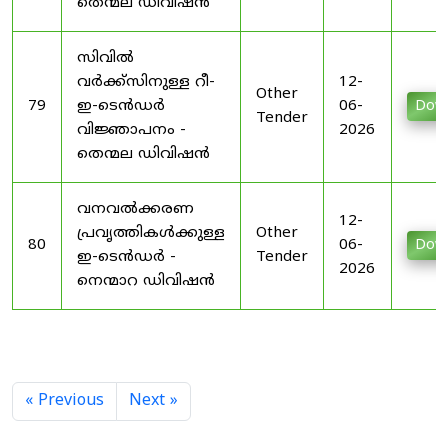
തെന്മല ഡിവിഷൻ
സിവിൽ
വർക്ക്സിനുള്ള റീ-
12-
Other
79
ഇ-ടെൻഡർ
06-
Dow
Tender
വിജ്ഞാപനം -
2026
തെന്മല ഡിവിഷൻ
വനവൽക്കരണ
12-
പ്രവൃത്തികൾക്കുള്ള
Other
80
06-
Dow
ഇ-ടെൻഡർ -
Tender
2026
നെന്മാറ ഡിവിഷൻ
« Previous
Next »