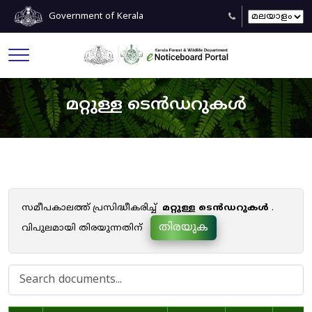
Government of Kerala
മറ്റുള്ള ടെൻഡറുകൾ
സമീപകാലത്ത് പ്രസിദ്ധീകരിച്ച്
മറ്റുള്ള ടെൻഡറുകൾ
.
തിരയുക
വിപുലമായി തിരയുന്നതിന്