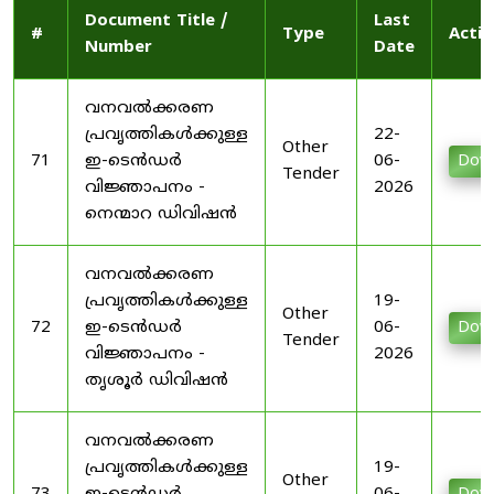
Document Title /
Last
#
Type
Actio
Number
Date
വനവൽക്കരണ
പ്രവൃത്തികൾക്കുള്ള
22-
Other
71
ഇ-ടെൻഡർ
06-
Dow
Tender
വിജ്ഞാപനം -
2026
നെന്മാറ ഡിവിഷൻ
വനവൽക്കരണ
പ്രവൃത്തികൾക്കുള്ള
19-
Other
72
ഇ-ടെൻഡർ
06-
Dow
Tender
വിജ്ഞാപനം -
2026
തൃശൂർ ഡിവിഷൻ
വനവൽക്കരണ
പ്രവൃത്തികൾക്കുള്ള
19-
Other