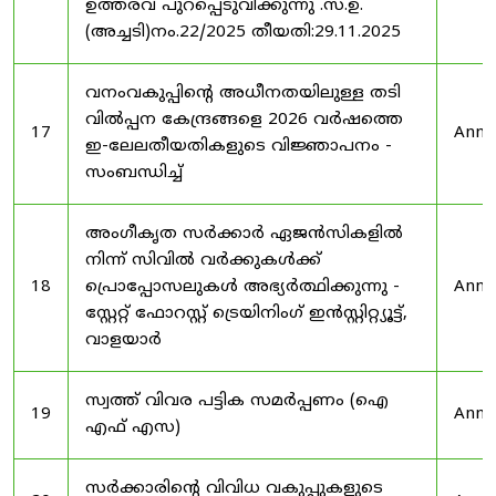
ഉത്തരവ് പുറപ്പെടുവിക്കുന്നു .സ.ഉ.
(അച്ചടി)നം.22/2025 തീയതി:29.11.2025
വനംവകുപ്പിന്റെ അധീനതയിലുള്ള തടി
വിൽപ്പന കേന്ദ്രങ്ങളെ 2026 വർഷത്തെ
17
Anno
ഇ-ലേലതീയതികളുടെ വിജ്ഞാപനം -
സംബന്ധിച്ച്
അംഗീകൃത സർക്കാർ ഏജൻസികളിൽ
നിന്ന് സിവിൽ വർക്കുകൾക്ക്
18
പ്രൊപ്പോസലുകൾ അഭ്യർത്ഥിക്കുന്നു -
Anno
സ്റ്റേറ്റ് ഫോറസ്റ്റ് ട്രെയിനിംഗ് ഇൻസ്റ്റിറ്റ്യൂട്ട്,
വാളയാർ
സ്വത്ത് വിവര പട്ടിക സമർപ്പണം (ഐ
19
Anno
എഫ് എസ)
സർക്കാരിന്റെ വിവിധ വകുപ്പുകളുടെ