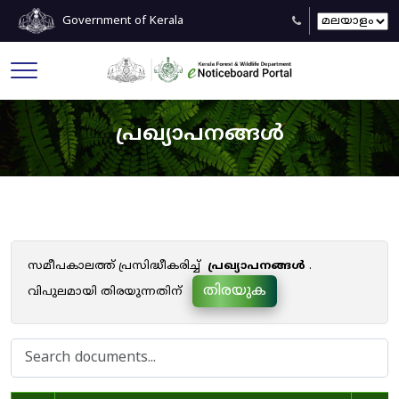
Government of Kerala
പ്രഖ്യാപനങ്ങൾ
സമീപകാലത്ത് പ്രസിദ്ധീകരിച്ച്
പ്രഖ്യാപനങ്ങൾ
.
തിരയുക
വിപുലമായി തിരയുന്നതിന്