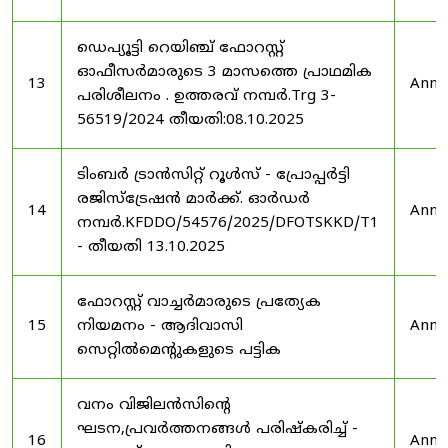
ഡെപ്യൂട്ടി റെയിഞ്ച് ഫോറസ്റ്റ്
ഓഫീസർമാരുടെ 3 മാസത്തെ പ്രാഥമിക
13
Anno
പരിശീലനം . ഉത്തരവ് നമ്പർ.Trg 3-
56519/2024 തീയതി:08.10.2025
ടിംബർ ട്രാൻസിറ്റ് റൂൾസ് - പ്രോപ്പർട്ടി
രജിസ്ട്രേഷൻ മാർക്ക്. ഓർഡർ
14
Anno
നമ്പർ.KFDDO/54576/2025/DFOTSKKD/T1
- തീയതി 13.10.2025
ഫോറസ്റ്റ് വാച്ചർമാരുടെ പ്രത്യേക
15
നിയമനം - ആദിവാസി
Anno
സെറ്റിൽമെന്റുകളുടെ പട്ടിക
വനം വിജിലൻസിന്റെ
ഘടന,പ്രവർത്തനങ്ങൾ പരിഷ്കരിച്ച് -
16
Anno