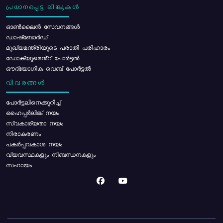
പ്രധാനപ്പെട്ട ലിങ്കുകൾ
ഓൺലൈൻ സേവനങ്ങൾ
ഡാഷ്ബോർഡ്
മുഖ്യമന്ത്രിയുടെ പരാതി പരിഹാരം
ഡോക്യുമെൻ്റ് പോർട്ടൽ
ഔദ്യോഗിക വെബ് പോർട്ടൽ
വിവരങ്ങൾ
പോര്‍ട്ടലിനെക്കുറിച്ച്
ഹൈപ്പർലിങ്ക് നയം
സ്വകാര്യതാ നയം
നിരാകരണം
പകർപ്പവകാശ നയം
വ്യവസ്ഥകളും നിബന്ധനകളും
സഹായം