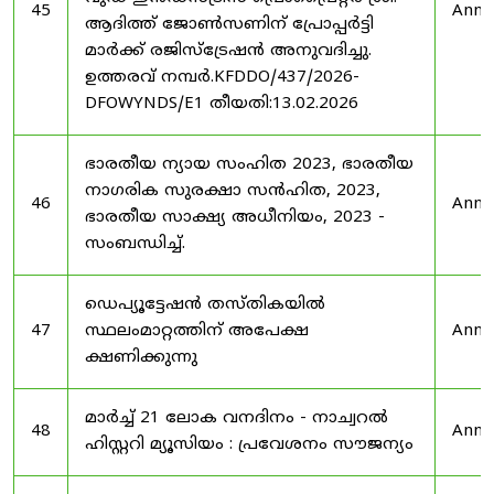
45
Anno
ആദിത്ത് ജോൺസണിന് പ്രോപ്പർട്ടി
മാർക്ക് രജിസ്ട്രേഷൻ അനുവദിച്ചു.
ഉത്തരവ് നമ്പർ.KFDDO/437/2026-
DFOWYNDS/E1 തീയതി:13.02.2026
ഭാരതീയ ന്യായ സംഹിത 2023, ഭാരതീയ
നാഗരിക സുരക്ഷാ സൻഹിത, 2023,
46
Anno
ഭാരതീയ സാക്ഷ്യ അധീനിയം, 2023 -
സംബന്ധിച്ച്.
ഡെപ്യൂട്ടേഷൻ തസ്തികയിൽ
47
സ്ഥലംമാറ്റത്തിന് അപേക്ഷ
Anno
ക്ഷണിക്കുന്നു
മാർച്ച് 21 ലോക വനദിനം - നാച്വറൽ
48
Anno
ഹിസ്റ്ററി മ്യൂസിയം : പ്രവേശനം സൗജന്യം