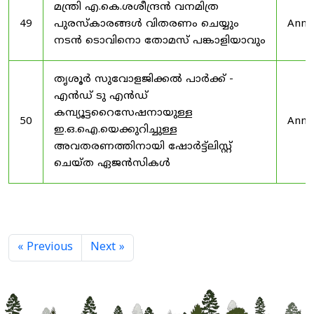
മന്ത്രി എ.കെ.ശശീന്ദ്രൻ വനമിത്ര
49
പുരസ്‌കാരങ്ങൾ വിതരണം ചെയ്യും
Anno
നടൻ ടൊവിനൊ തോമസ് പങ്കാളിയാവും
തൃശൂർ സുവോളജിക്കൽ പാർക്ക് -
എൻഡ് ടു എൻഡ്
കമ്പ്യൂട്ടറൈസേഷനായുള്ള
50
Anno
ഇ.ഒ.ഐ.യെക്കുറിച്ചുള്ള
അവതരണത്തിനായി ഷോർട്ട്‌ലിസ്റ്റ്
ചെയ്ത ഏജൻസികൾ
« Previous
Next »