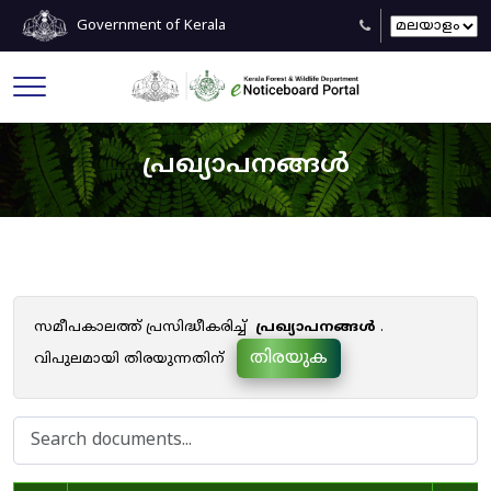
Government of Kerala
പ്രഖ്യാപനങ്ങൾ
സമീപകാലത്ത് പ്രസിദ്ധീകരിച്ച്
പ്രഖ്യാപനങ്ങൾ
.
തിരയുക
വിപുലമായി തിരയുന്നതിന്