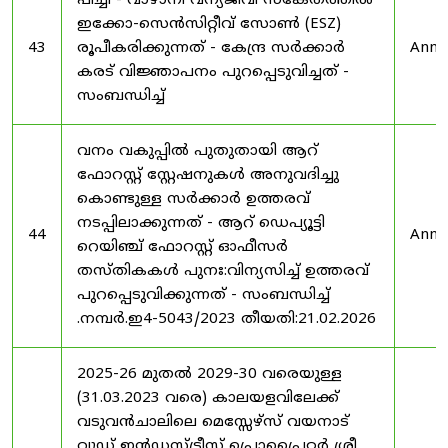
പീച്ചി - വാഴാനി വന്യജീവി സങ്കേതത്തിൽ
ഇക്കോ-സെൻസിറ്റീവ് സോൺ (ESZ)
43
രൂപീകരിക്കുന്നത് - കേന്ദ്ര സർക്കാർ
Anno
കരട് വിജ്ഞാപനം പുറപ്പെടുവിച്ചത് -
സംബന്ധിച്ച്
വനം വകുപ്പിൽ പുതുതായി ആറ്
ഫോറസ്റ്റ് സ്റ്റേഷനുകൾ അനുവദിച്ചു
കൊണ്ടുള്ള സർക്കാർ ഉത്തരവ്
നടപ്പിലാക്കുന്നത് - ആറ് ഡെപ്യൂട്ടി
44
Anno
റെയിഞ്ച് ഫോറസ്റ്റ് ഓഫീസർ
തസ്തികകൾ പുനഃ:വിന്യസിച്ച് ഉത്തരവ്
പുറപ്പെടുവിക്കുന്നത് - സംബന്ധിച്ച്
.നമ്പർ.ഇ4-5043/2023 തീയതി:21.02.2026
2025-26 മുതൽ 2029-30 വരെയുള്ള
(31.03.2023 വരെ) കാലയളവിലേക്ക്
വടുവൻചാലിലെ മെസ്സേഴ്സ് വയനാട്
വുഡ് ഇൻഡസ്ട്രീസ് പ്രൊപ്രൈറ്റർ ശ്രീ.