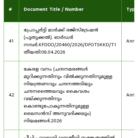
#
Document Title / Number
Type
പ്രോപ്പർട്ടി മാർക്ക് രജിസ്ട്രേഷൻ
(പുതുക്കൽ). ഓർഡർ
41
Anno
നമ്പർ.KFDDO/20460/2026/DFOTSKKD/T1
തീയതി:08.04.2026
കേരള വനം (ചന്ദനമരങ്ങൾ
മുറിക്കുന്നതിനും വിൽക്കുന്നതിനുമുള്ള
നിയന്ത്രണവും ചന്ദനത്തടിയും
ചന്ദനത്തൈലവും കൈവശം
42
Anno
വയ്ക്കുന്നതിനും
കൊണ്ടുപോകുന്നതിനുമുള്ള
ലൈസൻസ് അനുവദിക്കലും)
നിയമങ്ങൾ.2026