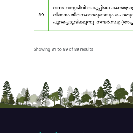
വനം വന്യജീവി വകുപ്പിലെ കൺട്രോ
89
വിഭാഗം ജീവനക്കാരുടെയും പൊതുസ്ഥ
പുറപ്പെടുവിക്കുന്നു .നമ്പർ.സ.ഉ.(അ
Showing
81
to
89
of
89
results