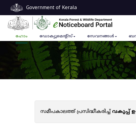
Government of Kerala
ഹോം
ഡോക്യുമെൻ്റ്സ്
സേവനങ്ങൾ
ബന
സമീപകാലത്ത് പ്രസിദ്ധീകരിച്ച്
വകുപ്പ്