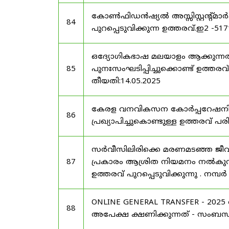
കോൺഫിഡൻഷ്യൽ അസ്സിസ്റ്റന്റ്മാ
84
പുറപ്പെടുവിക്കുന്ന ഉത്തരവ്.ഇ2 -51
ഒദ്യോഗികഭാഷ മലയാളം ആക്കുന്നത
85
പുനഃസംഘടിപ്പിച്ചുക്കൊണ്ട് ഉത്തരവ് 
തീയതി:14.05.2025
കേരള വനവികസന കോർപ്പറേഷനിലെ
86
പ്രഖ്യാപിച്ചുകൊണ്ടുള്ള ഉത്തരവ് പരി
സർവീസിലിരിക്കെ മരണമടഞ്ഞ ജീവ
87
പ്രകാരം ആശ്രിത നിയമനം നൽകുന്ന
ഉത്തരവ് പുറപ്പെടുവിക്കുന്നു . നമ്
ONLINE GENERAL TRANSFER - 20
88
അപേക്ഷ ക്ഷണിക്കുന്നത് - സംബന്ധിച