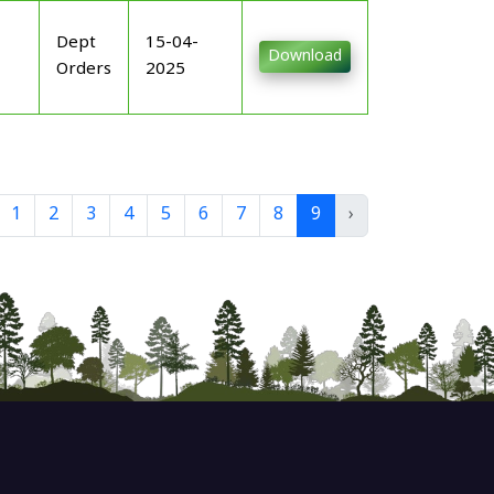
Dept
15-04-
Download
Orders
2025
1
2
3
4
5
6
7
8
9
›