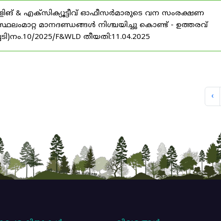
ളിങ്‌ & എക്സിക്യൂട്ടീവ് ഓഫീസർമാരുടെ വന സംരക്ഷണ
ലംമാറ്റ മാനദണ്ഡങ്ങൾ നിശ്ചയിച്ചു കൊണ്ട് - ഉത്തരവ്
ച്ചടി)നം.10/2025/F&WLD തീയതി:11.04.2025
‹