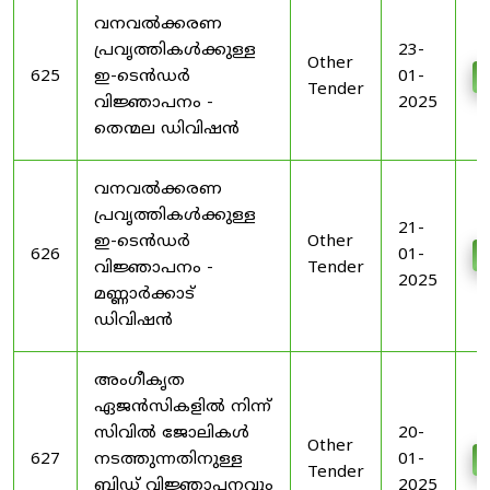
വനവൽക്കരണ
പ്രവൃത്തികൾക്കുള്ള
23-
Other
625
ഇ-ടെൻഡർ
01-
Tender
വിജ്ഞാപനം -
2025
തെന്മല ഡിവിഷൻ
വനവൽക്കരണ
പ്രവൃത്തികൾക്കുള്ള
21-
ഇ-ടെൻഡർ
Other
626
01-
വിജ്ഞാപനം -
Tender
2025
മണ്ണാർക്കാട്
ഡിവിഷൻ
അംഗീകൃത
ഏജൻസികളിൽ നിന്ന്
സിവിൽ ജോലികൾ
20-
Other
627
നടത്തുന്നതിനുള്ള
01-
Tender
ബിഡ് വിജ്ഞാപനവും
2025