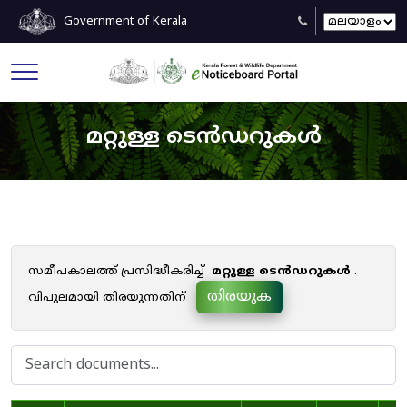
Government of Kerala
മറ്റുള്ള ടെൻഡറുകൾ
സമീപകാലത്ത് പ്രസിദ്ധീകരിച്ച്
മറ്റുള്ള ടെൻഡറുകൾ
.
തിരയുക
വിപുലമായി തിരയുന്നതിന്