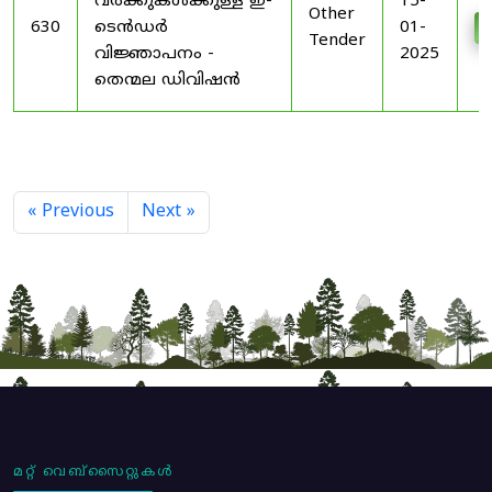
വർക്കുകൾക്കുള്ള ഇ-
15-
Other
630
ടെൻഡർ
01-
Tender
വിജ്ഞാപനം -
2025
തെന്മല ഡിവിഷൻ
« Previous
Next »
മറ്റ് വെബ്സൈറ്റുകൾ