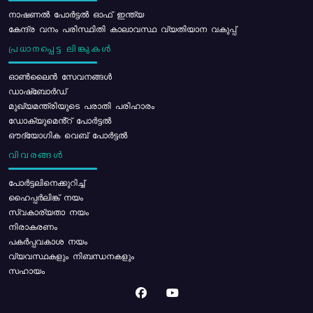
നാഷണൽ പോർട്ടൽ ഓഫ് ഇന്ത്യ
കേന്ദ്ര വനം പരിസ്ഥിതി കാലാവസ്ഥ വ്യതിയാന വകുപ്പ്
പ്രധാനപ്പെട്ട ലിങ്കുകൾ
ഓൺലൈൻ സേവനങ്ങൾ
ഡാഷ്ബോർഡ്
മുഖ്യമന്ത്രിയുടെ പരാതി പരിഹാരം
ഡോക്യുമെൻ്റ് പോർട്ടൽ
ഔദ്യോഗിക വെബ് പോർട്ടൽ
വിവരങ്ങൾ
പോര്‍ട്ടലിനെക്കുറിച്ച്
ഹൈപ്പർലിങ്ക് നയം
സ്വകാര്യതാ നയം
നിരാകരണം
പകർപ്പവകാശ നയം
വ്യവസ്ഥകളും നിബന്ധനകളും
സഹായം