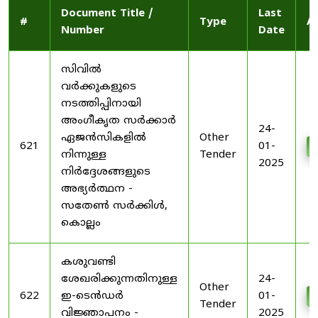
Document Title /
Last
#
Type
A
Number
Date
സിവിൽ
വർക്കുകളുടെ
നടത്തിപ്പിനായി
അംഗീകൃത സർക്കാർ
24-
ഏജൻസികളിൽ
Other
621
01-
നിന്നുള്ള
Tender
2025
നിർദ്ദേശങ്ങളുടെ
അഭ്യർത്ഥന -
സതേൺ സർക്കിൾ,
കൊല്ലം
കശുവണ്ടി
ശേഖരിക്കുന്നതിനുള്ള
24-
Other
622
ഇ-ടെൻഡർ
01-
Tender
വിജ്ഞാപനം -
2025