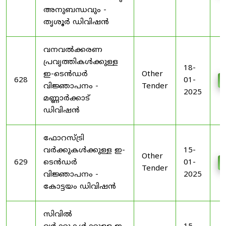
അനുബന്ധവും -
തൃശൂർ ഡിവിഷൻ
വനവൽക്കരണ
പ്രവൃത്തികൾക്കുള്ള
18-
ഇ-ടെൻഡർ
Other
628
01-
വിജ്ഞാപനം -
Tender
2025
മണ്ണാർക്കാട്
ഡിവിഷൻ
ഫോറസ്ട്രി
വർക്കുകൾക്കുള്ള ഇ-
15-
Other
629
ടെൻഡർ
01-
Tender
വിജ്ഞാപനം -
2025
കോട്ടയം ഡിവിഷൻ
സിവിൽ