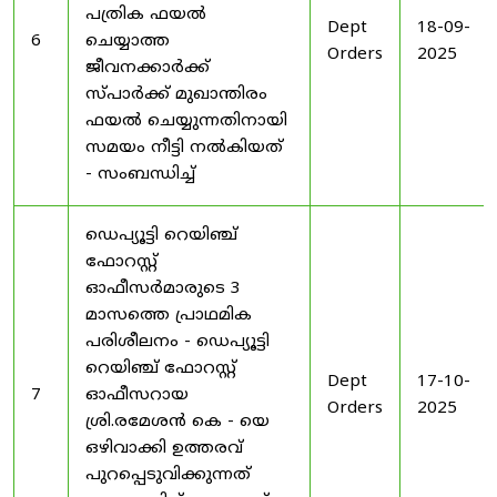
പത്രിക ഫയൽ
Dept
18-09-
6
ചെയ്യാത്ത
Orders
2025
ജീവനക്കാർക്ക്
സ്പാർക്ക് മുഖാന്തിരം
ഫയൽ ചെയ്യുന്നതിനായി
സമയം നീട്ടി നൽകിയത്
- സംബന്ധിച്ച്
ഡെപ്യൂട്ടി റെയിഞ്ച്
ഫോറസ്റ്റ്
ഓഫീസർമാരുടെ 3
മാസത്തെ പ്രാഥമിക
പരിശീലനം - ഡെപ്യൂട്ടി
റെയിഞ്ച് ഫോറസ്റ്റ്
Dept
17-10-
7
ഓഫീസറായ
Orders
2025
ശ്രി.രമേശൻ കെ - യെ
ഒഴിവാക്കി ഉത്തരവ്
പുറപ്പെടുവിക്കുന്നത്