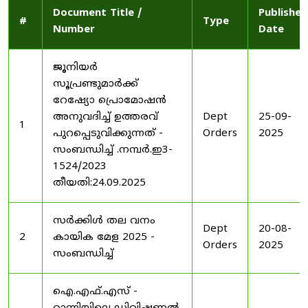
Document Title /
Published
#
Type
Number
Date
ജൂനിയർ
സൂപ്രണ്ടുമാർക്ക്
റേഷ്യോ പ്രൊമോഷൻ
അനുവദിച്ച് ഉത്തരവ്
Dept
25-09-
1
പുറപ്പെടുവിക്കുന്നത് -
Orders
2025
സംബന്ധിച്ച് .നമ്പർ.ഇ3-
1524/2023
തീയതി:24.09.2025
സർക്കിൾ തല വനം
Dept
20-08-
2
കായിക മേള 2025 -
Orders
2025
സംബന്ധിച്ച്
ഐ.എഫ്.എസ് -