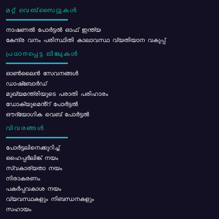
മറ്റ് വെബ്സൈറ്റുകൾ
നാഷണൽ പോർട്ടൽ ഓഫ് ഇന്ത്യ
കേന്ദ്ര വനം പരിസ്ഥിതി കാലാവസ്ഥ വ്യതിയാന വകുപ്പ്
പ്രധാനപ്പെട്ട ലിങ്കുകൾ
ഓൺലൈൻ സേവനങ്ങൾ
ഡാഷ്ബോർഡ്
മുഖ്യമന്ത്രിയുടെ പരാതി പരിഹാരം
ഡോക്യുമെൻ്റ് പോർട്ടൽ
ഔദ്യോഗിക വെബ് പോർട്ടൽ
വിവരങ്ങൾ
പോര്‍ട്ടലിനെക്കുറിച്ച്
ഹൈപ്പർലിങ്ക് നയം
സ്വകാര്യതാ നയം
നിരാകരണം
പകർപ്പവകാശ നയം
വ്യവസ്ഥകളും നിബന്ധനകളും
സഹായം