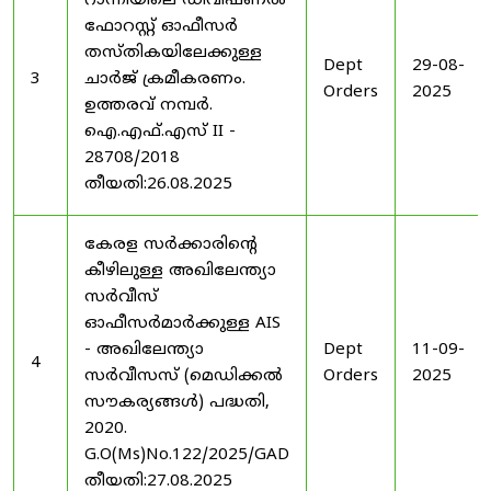
റാന്നിയിലെ ഡിവിഷണൽ
ഫോറസ്റ്റ് ഓഫീസർ
തസ്തികയിലേക്കുള്ള
Dept
29-08-
3
ചാർജ് ക്രമീകരണം.
Orders
2025
ഉത്തരവ് നമ്പർ.
ഐ.എഫ്.എസ് II -
28708/2018
തീയതി:26.08.2025
കേരള സർക്കാരിന്റെ
കീഴിലുള്ള അഖിലേന്ത്യാ
സർവീസ്
ഓഫീസർമാർക്കുള്ള AIS
- അഖിലേന്ത്യാ
Dept
11-09-
4
സർവീസസ് (മെഡിക്കൽ
Orders
2025
സൗകര്യങ്ങൾ) പദ്ധതി,
2020.
G.O(Ms)No.122/2025/GAD
തീയതി:27.08.2025