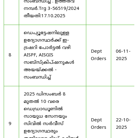
സംബന്ധിച്ച് . ഉത്തരവ്
നമ്പർ.Trg 3-56519/2024
തീയതി:17.10.2025
ഡെപ്യൂട്ടേഷനിലുള്ള
ഉദ്യോഗസ്ഥർക്ക് ഇ-
ട്രഷറി പോർട്ടൽ വഴി
Dept
06-11-
8
AISPF, AISGIS
Orders
2025
സബ്‌സ്‌ക്രിപ്‌ഷനുകൾ
അയയ്ക്കൽ -
സംബന്ധിച്ച്
2025 ഡിസംബർ 8
മുതൽ 10 വരെ
ഡെഡ്രാഡൂണിൽ
സായുധ സേനയും
Dept
22-10-
9
സിവിൽ സർവീസ്
Orders
2025
ഉദ്യോഗസ്ഥരും