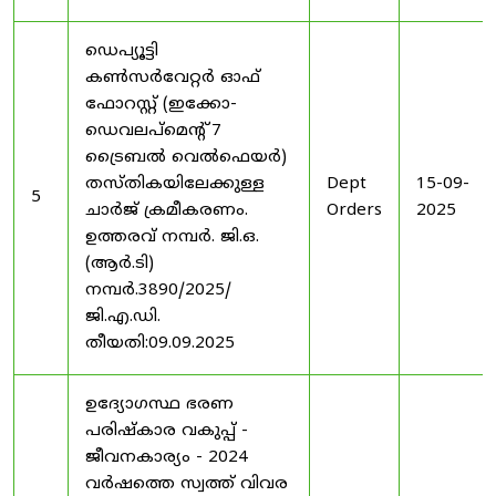
ഡെപ്യൂട്ടി
കൺസർവേറ്റർ ഓഫ്
ഫോറസ്റ്റ് (ഇക്കോ-
ഡെവലപ്മെന്റ് 7
ട്രൈബൽ വെൽഫെയർ)
തസ്തികയിലേക്കുള്ള
Dept
15-09-
5
ചാർജ് ക്രമീകരണം.
Orders
2025
ഉത്തരവ് നമ്പർ. ജി.ഒ.
(ആർ.ടി)
നമ്പർ.3890/2025/
ജി.എ.ഡി.
തീയതി:09.09.2025
ഉദ്യോഗസ്ഥ ഭരണ
പരിഷ്കാര വകുപ്പ് -
ജീവനകാര്യം - 2024
വർഷത്തെ സ്വത്ത് വിവര