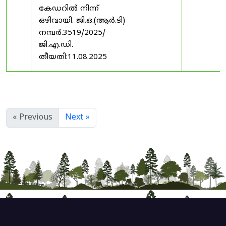
കേഡറിൽ നിന്ന്
ഒഴിവായി. ജി.ഒ.(ആർ.ടി)
നമ്പർ.3519/2025/
ജി.എ.ഡി.
തീയതി:11.08.2025
« Previous
Next »