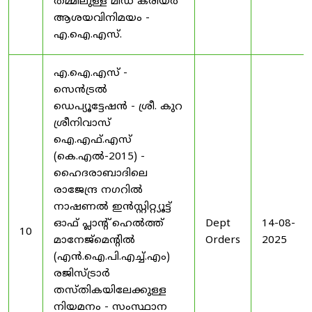
തമ്മിലുള്ള മിഡ് കരിയർ
ആശയവിനിമയം -
എ.ഐ.എസ്.
എ.ഐ.എസ് -
സെൻട്രൽ
ഡെപ്യൂട്ടേഷൻ - ശ്രീ. കുറ
ശ്രീനിവാസ്
ഐ.എഫ്.എസ്
(കെ.എൽ-2015) -
ഹൈദരാബാദിലെ
രാജേന്ദ്ര നഗറിൽ
നാഷണൽ ഇൻസ്റ്റിറ്റ്യൂട്ട്
ഓഫ് പ്ലാന്റ് ഹെൽത്ത്
Dept
14-08-
10
മാനേജ്‌മെന്റിൽ
Orders
2025
(എൻ.ഐ.പി.എച്ച്.എം)
രജിസ്ട്രാർ
തസ്തികയിലേക്കുള്ള
നിയമനം - സംസ്ഥാന