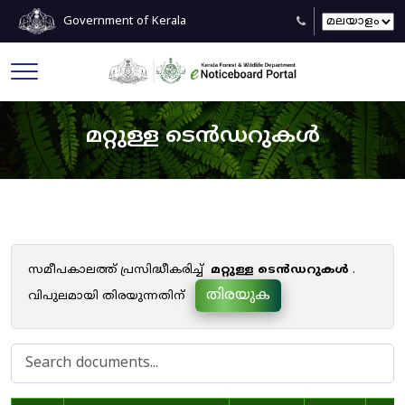
Government of Kerala
മറ്റുള്ള ടെൻഡറുകൾ
സമീപകാലത്ത് പ്രസിദ്ധീകരിച്ച്
മറ്റുള്ള ടെൻഡറുകൾ
.
തിരയുക
വിപുലമായി തിരയുന്നതിന്