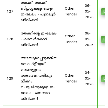
തേക്ക്, തേക്ക്
06-
ബില്ലറ്റുകളുടെയും
Other
127
05-
Do
ഇ-ലേലം - പുനലൂർ
Tender
2026
ഡിവിഷൻ
തേക്കിന്റെ ഇ-ലേലം
06-
Other
128
- കാസർകോട്
05-
Do
Tender
ഡിവിഷൻ
2026
അടയാളപ്പെടുത്തിയ
സോഫ്റ്റ്‌വുഡ്
മരങ്ങളുടെ
04-
ശേഖരണത്തിനും
Other
129
05-
Do
നീക്കം
Tender
2026
ചെയ്യലിനുമുള്ള ഇ-
ലേലം - നെന്മാറ
ഡിവിഷൻ