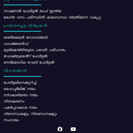
നാഷണൽ പോർട്ടൽ ഓഫ് ഇന്ത്യ
കേന്ദ്ര വനം പരിസ്ഥിതി കാലാവസ്ഥ വ്യതിയാന വകുപ്പ്
പ്രധാനപ്പെട്ട ലിങ്കുകൾ
ഓൺലൈൻ സേവനങ്ങൾ
ഡാഷ്ബോർഡ്
മുഖ്യമന്ത്രിയുടെ പരാതി പരിഹാരം
ഡോക്യുമെൻ്റ് പോർട്ടൽ
ഔദ്യോഗിക വെബ് പോർട്ടൽ
വിവരങ്ങൾ
പോര്‍ട്ടലിനെക്കുറിച്ച്
ഹൈപ്പർലിങ്ക് നയം
സ്വകാര്യതാ നയം
നിരാകരണം
പകർപ്പവകാശ നയം
വ്യവസ്ഥകളും നിബന്ധനകളും
സഹായം