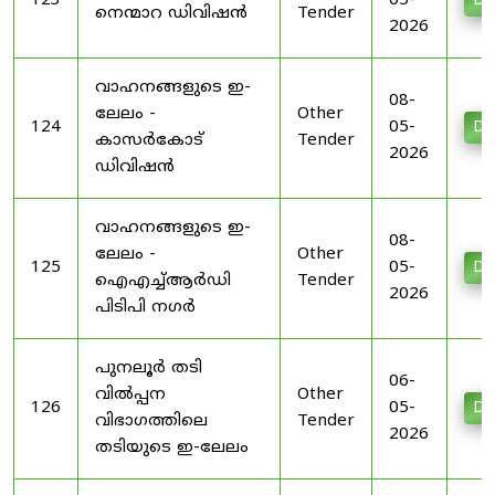
123
05-
Do
നെന്മാറ ഡിവിഷൻ
Tender
2026
വാഹനങ്ങളുടെ ഇ-
08-
ലേലം -
Other
124
05-
Do
കാസർകോട്
Tender
2026
ഡിവിഷൻ
വാഹനങ്ങളുടെ ഇ-
08-
ലേലം -
Other
125
05-
Do
ഐഎച്ച്ആർഡി
Tender
2026
പിടിപി നഗർ
പുനലൂർ തടി
06-
വിൽപ്പന
Other
126
05-
Do
വിഭാഗത്തിലെ
Tender
2026
തടിയുടെ ഇ-ലേലം