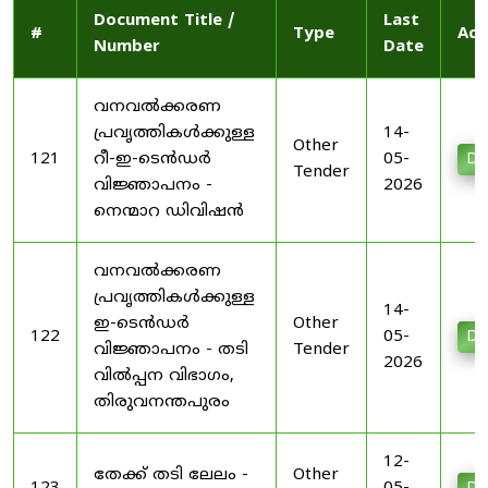
Document Title /
Last
#
Type
Act
Number
Date
വനവൽക്കരണ
പ്രവൃത്തികൾക്കുള്ള
14-
Other
121
റീ-ഇ-ടെൻഡർ
05-
Do
Tender
വിജ്ഞാപനം -
2026
നെന്മാറ ഡിവിഷൻ
വനവൽക്കരണ
പ്രവൃത്തികൾക്കുള്ള
14-
ഇ-ടെൻഡർ
Other
122
05-
Do
വിജ്ഞാപനം - തടി
Tender
2026
വിൽപ്പന വിഭാഗം,
തിരുവനന്തപുരം
12-
തേക്ക് തടി ലേലം -
Other