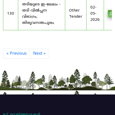
തടിയുടെ ഇ-ലേലം -
02-
തടി വിൽപ്പന
Other
130
05-
Do
വിഭാഗം,
Tender
2026
തിരുവനന്തപുരം
« Previous
Next »
മറ്റ് വെബ്സൈറ്റുകൾ