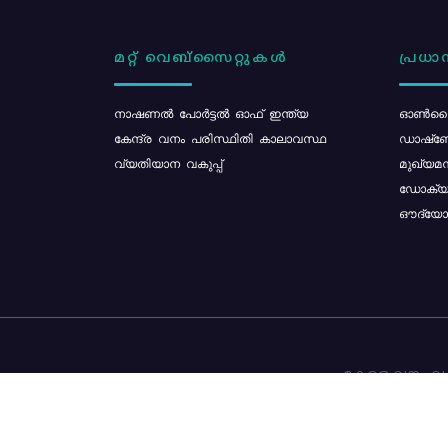
മറ്റ് വെബ്സൈറ്റുകൾ
പ്രധാന
നാഷണൽ പോർട്ടൽ ഓഫ് ഇന്ത്യ
ഓൺലൈ
കേന്ദ്ര വനം പരിസ്ഥിതി കാലാവസ്ഥ
ഡാഷ്ബ
വ്യതിയാന വകുപ്പ്
മുഖ്യമന
ഡോക്യു
ഔദ്യോഗ
കേരള വനം വകു
ഉള്ളടക്ക