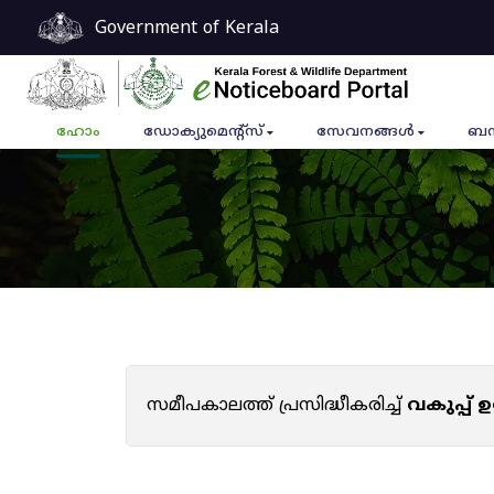
Government of Kerala
ഹോം
ഡോക്യുമെൻ്റ്സ്
സേവനങ്ങൾ
ബന
സമീപകാലത്ത് പ്രസിദ്ധീകരിച്ച്
വകുപ്പ്