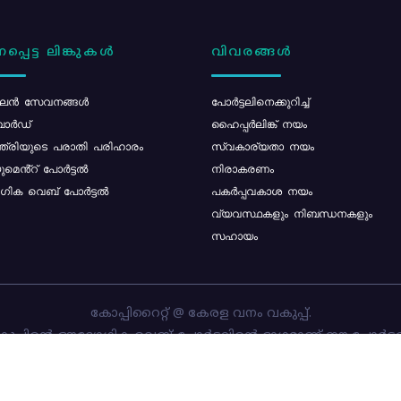
പ്പെട്ട ലിങ്കുകൾ
വിവരങ്ങൾ
ൻ സേവനങ്ങൾ
പോര്‍ട്ടലിനെക്കുറിച്ച്
ോർഡ്
ഹൈപ്പർലിങ്ക് നയം
്ത്രിയുടെ പരാതി പരിഹാരം
സ്വകാര്യതാ നയം
മെൻ്റ് പോർട്ടൽ
നിരാകരണം
ിക വെബ് പോർട്ടൽ
പകർപ്പവകാശ നയം
വ്യവസ്ഥകളും നിബന്ധനകളും
സഹായം
കോപ്പിറൈറ്റ് @ കേരള വനം വകുപ്പ്.
പ്പിന്റെ ഔദ്യോഗിക വെബ്-പോർട്ടലിന്റെ ഭാഗമാണ് ഈ പോർട്ട
ത്തിന്റെ ഉടമസ്ഥാവകാശം കേരള വനം വകുപ്പിനാണ്. പോർട്ടൽ 
ചെയ്തിട്ടുള്ളത്
സി-ഡിറ്റ്
ആണ്.