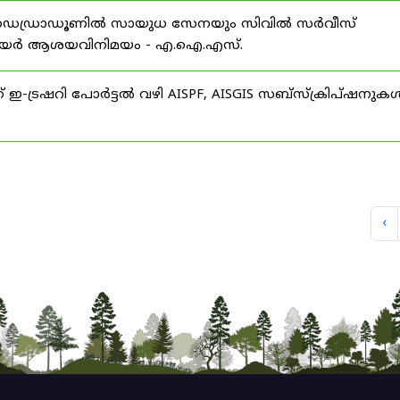
 ഡെഡ്രാഡൂണിൽ സായുധ സേനയും സിവിൽ സർവീസ്
് കരിയർ ആശയവിനിമയം - എ.ഐ.എസ്.
് ഇ-ട്രഷറി പോർട്ടൽ വഴി AISPF, AISGIS സബ്‌സ്‌ക്രിപ്‌ഷനുക
‹