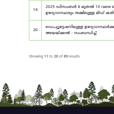
2025 ഡിസംബർ 8 മുതൽ 10 വരെ
19
ഉദ്യോഗസ്ഥരും തമ്മിലുള്ള മിഡ
ഡെപ്യൂട്ടേഷനിലുള്ള ഉദ്യോഗസ്ഥർക്ക
20
അയയ്ക്കൽ - സംബന്ധിച്ച്
Showing
11
to
20
of
89
results