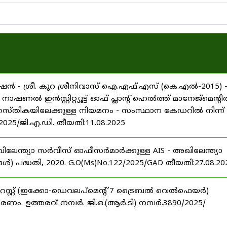
ൻ - ശ്രീ. കുറ ശ്രീനിവാസ് ഐ.എഫ്.എസ് (കെ.എൽ-2015) 
ൽ ഇൻസ്റ്റിറ്റ്യൂട്ട് ഓഫ് പ്ലാന്റ് ഹെൽത്ത് മാനേജ്‌മെന്റ
 തസ്തികയിലേക്കുള്ള നിയമനം - സംസ്ഥാന കേഡറിൽ നിന്ന്
/2025/ജി.എ.ഡി. തീയതി:11.08.2025
ിലേന്ത്യാ സർവീസ് ഓഫീസർമാർക്കുള്ള AIS - അഖിലേന്ത്യാ
പദ്ധതി, 2020. G.O(Ms)No.122/2025/GAD തീയതി:27.08.20
റസ്റ്റ് (ഇക്കോ-ഡെവലപ്മെന്റ് 7 ട്രൈബൽ വെൽഫെയർ)
ണം. ഉത്തരവ് നമ്പർ. ജി.ഒ.(ആർ.ടി) നമ്പർ.3890/2025/