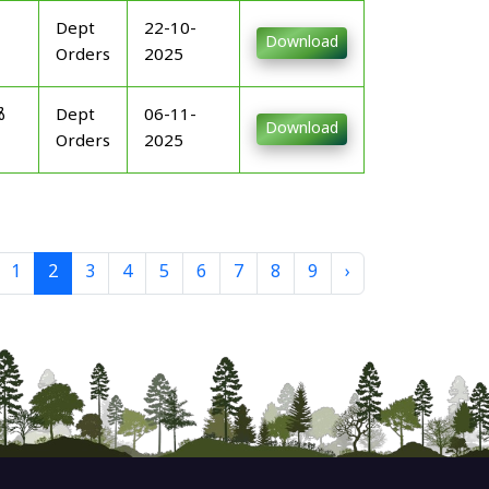
Dept
22-10-
Download
Orders
2025
ൾ
Dept
06-11-
Download
Orders
2025
1
2
3
4
5
6
7
8
9
›