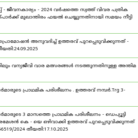
 - ജീവനകാര്യം - 2024 വർഷത്തെ സ്വത്ത് വിവര പത്രിക
പാർക്ക് മുഖാന്തിരം ഫയൽ ചെയ്യുന്നതിനായി സമയം നീട്ടി
പ്രൊമോഷൻ അനുവദിച്ച് ഉത്തരവ് പുറപ്പെടുവിക്കുന്നത് -
തീയതി:24.09.2025
ിലും വന്യജീവി വാര മത്സരങ്ങൾ നടത്തുന്നതിനുള്ള അന്തിമ
ീസർമാരുടെ പ്രാഥമിക പരിശീലനം . ഉത്തരവ് നമ്പർ.Trg 3-
ീസർമാരുടെ 3 മാസത്തെ പ്രാഥമിക പരിശീലനം - ഡെപ്യൂട്ടി
രമേശൻ കെ - യെ ഒഴിവാക്കി ഉത്തരവ് പുറപ്പെടുവിക്കുന്നത്
-56519/2024 തീയതി:17.10.2025