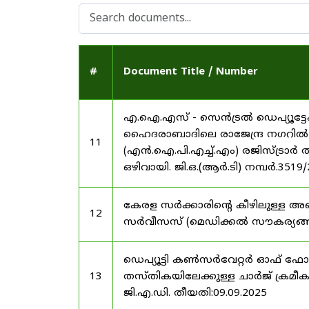
#
Document Title / Number
എ.ഐ.എസ് - സെൻട്രൽ ഡെപ്യൂട്ടേഷ
ഹൈദരാബാദിലെ രാജേന്ദ്ര നഗറിൽ നാഷണ
11
(എൻ.ഐ.പി.എച്ച്.എം) രജിസ്ട്രാർ
ഒഴിവായി. ജി.ഒ.(ആർ.ടി) നമ്പർ.3519
കേരള സർക്കാരിന്റെ കീഴിലുള്ള അഖ
12
സർവീസസ് (മെഡിക്കൽ സൗകര്യങ്ങൾ) 
ഡെപ്യൂട്ടി കൺസർവേറ്റർ ഓഫ് ഫോ
13
തസ്തികയിലേക്കുള്ള ചാർജ് ക്രമീകര
ജി.എ.ഡി. തീയതി:09.09.2025