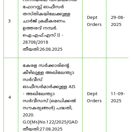
റാന്നിയിലെ ഡിവിഷണൽ
ഫോറസ്റ്റ് ഓഫീസർ
തസ്തികയിലേക്കുള്ള
Dept
29-08-
3
ചാർജ് ക്രമീകരണം.
Orders
2025
ഉത്തരവ് നമ്പർ.
ഐ.എഫ്.എസ് II -
28708/2018
തീയതി:26.08.2025
കേരള സർക്കാരിന്റെ
കീഴിലുള്ള അഖിലേന്ത്യാ
സർവീസ്
ഓഫീസർമാർക്കുള്ള AIS
- അഖിലേന്ത്യാ
Dept
11-09-
4
സർവീസസ് (മെഡിക്കൽ
Orders
2025
സൗകര്യങ്ങൾ) പദ്ധതി,
2020.
G.O(Ms)No.122/2025/GAD
തീയതി:27.08.2025