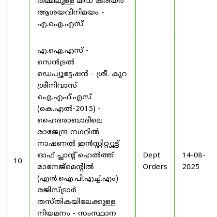
തമ്മിലുള്ള മിഡ് കരിയർ
ആശയവിനിമയം -
എ.ഐ.എസ്.
എ.ഐ.എസ് -
സെൻട്രൽ
ഡെപ്യൂട്ടേഷൻ - ശ്രീ. കുറ
ശ്രീനിവാസ്
ഐ.എഫ്.എസ്
(കെ.എൽ-2015) -
ഹൈദരാബാദിലെ
രാജേന്ദ്ര നഗറിൽ
നാഷണൽ ഇൻസ്റ്റിറ്റ്യൂട്ട്
ഓഫ് പ്ലാന്റ് ഹെൽത്ത്
Dept
14-08-
10
മാനേജ്‌മെന്റിൽ
Orders
2025
(എൻ.ഐ.പി.എച്ച്.എം)
രജിസ്ട്രാർ
തസ്തികയിലേക്കുള്ള
നിയമനം - സംസ്ഥാന