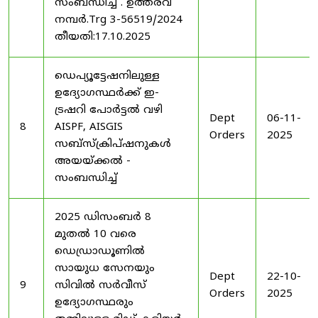
സംബന്ധിച്ച് . ഉത്തരവ്
നമ്പർ.Trg 3-56519/2024
തീയതി:17.10.2025
ഡെപ്യൂട്ടേഷനിലുള്ള
ഉദ്യോഗസ്ഥർക്ക് ഇ-
ട്രഷറി പോർട്ടൽ വഴി
Dept
06-11-
8
AISPF, AISGIS
Orders
2025
സബ്‌സ്‌ക്രിപ്‌ഷനുകൾ
അയയ്ക്കൽ -
സംബന്ധിച്ച്
2025 ഡിസംബർ 8
മുതൽ 10 വരെ
ഡെഡ്രാഡൂണിൽ
സായുധ സേനയും
Dept
22-10-
9
സിവിൽ സർവീസ്
Orders
2025
ഉദ്യോഗസ്ഥരും