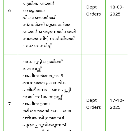
പത്രിക ഫയൽ
Dept
18-09-
6
ചെയ്യാത്ത
Orders
2025
ജീവനക്കാർക്ക്
സ്പാർക്ക് മുഖാന്തിരം
ഫയൽ ചെയ്യുന്നതിനായി
സമയം നീട്ടി നൽകിയത്
- സംബന്ധിച്ച്
ഡെപ്യൂട്ടി റെയിഞ്ച്
ഫോറസ്റ്റ്
ഓഫീസർമാരുടെ 3
മാസത്തെ പ്രാഥമിക
പരിശീലനം - ഡെപ്യൂട്ടി
റെയിഞ്ച് ഫോറസ്റ്റ്
Dept
17-10-
7
ഓഫീസറായ
Orders
2025
ശ്രി.രമേശൻ കെ - യെ
ഒഴിവാക്കി ഉത്തരവ്
പുറപ്പെടുവിക്കുന്നത്