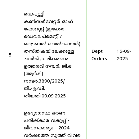
ഡെപ്യൂട്ടി
കൺസർവേറ്റർ ഓഫ്
ഫോറസ്റ്റ് (ഇക്കോ-
ഡെവലപ്മെന്റ് 7
ട്രൈബൽ വെൽഫെയർ)
തസ്തികയിലേക്കുള്ള
Dept
15-09-
5
ചാർജ് ക്രമീകരണം.
Orders
2025
ഉത്തരവ് നമ്പർ. ജി.ഒ.
(ആർ.ടി)
നമ്പർ.3890/2025/
ജി.എ.ഡി.
തീയതി:09.09.2025
ഉദ്യോഗസ്ഥ ഭരണ
പരിഷ്കാര വകുപ്പ് -
ജീവനകാര്യം - 2024
വർഷത്തെ സ്വത്ത് വിവര