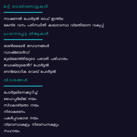
മറ്റ് വെബ്സൈറ്റുകൾ
നാഷണൽ പോർട്ടൽ ഓഫ് ഇന്ത്യ
കേന്ദ്ര വനം പരിസ്ഥിതി കാലാവസ്ഥ വ്യതിയാന വകുപ്പ്
പ്രധാനപ്പെട്ട ലിങ്കുകൾ
ഓൺലൈൻ സേവനങ്ങൾ
ഡാഷ്ബോർഡ്
മുഖ്യമന്ത്രിയുടെ പരാതി പരിഹാരം
ഡോക്യുമെൻ്റ് പോർട്ടൽ
ഔദ്യോഗിക വെബ് പോർട്ടൽ
വിവരങ്ങൾ
പോര്‍ട്ടലിനെക്കുറിച്ച്
ഹൈപ്പർലിങ്ക് നയം
സ്വകാര്യതാ നയം
നിരാകരണം
പകർപ്പവകാശ നയം
വ്യവസ്ഥകളും നിബന്ധനകളും
സഹായം