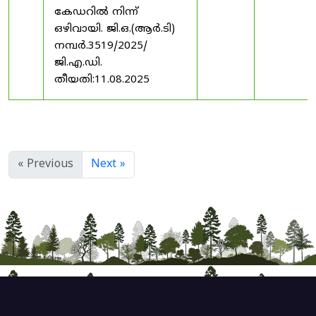
കേഡറിൽ നിന്ന്
ഒഴിവായി. ജി.ഒ.(ആർ.ടി)
നമ്പർ.3519/2025/
ജി.എ.ഡി.
തീയതി:11.08.2025
« Previous
Next »